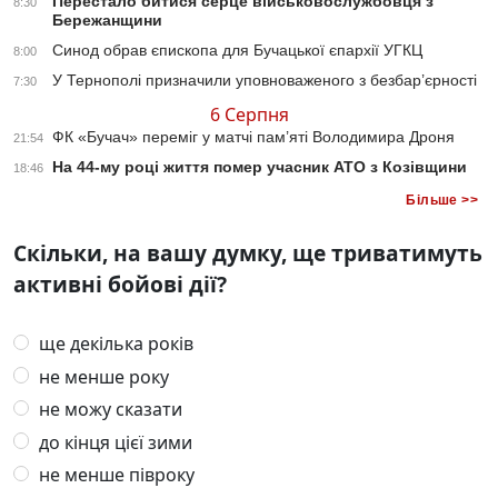
Перестало битися серце військовослужбовця з
8:30
Бережанщини
Синод обрав єпископа для Бучацької єпархії УГКЦ
8:00
У Тернополі призначили уповноваженого з безбар’єрності
7:30
6 Серпня
ФК «Бучач» переміг у матчі пам’яті Володимира Дроня
21:54
На 44-му році життя помер учасник АТО з Козівщини
18:46
Більше >>
Скільки, на вашу думку, ще триватимуть
активні бойові дії?
ще декілька років
не менше року
не можу сказати
до кінця цієї зими
не менше півроку