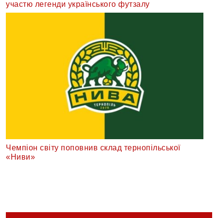
участю легенди українського футзалу
Чемпіон світу поповнив склад тернопільської
«Ниви»