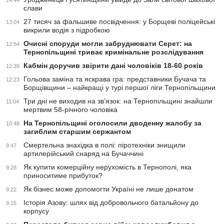
14:44
слави
27 тисяч за фальшиве посвідчення: у Борщеві поліцейські
13:04
викрили водія з підробкою
Очисні споруди могли забруднювати Серет: на
12:54
Тернопільщині триває кримінальне розслідування
Кабмін доручив звірити дані чоловіків 18-60 років
12:39
Гольова заміна та яскрава гра: представники Бучача та
12:23
Борщівщини – найкращі у турі першої ліги Тернопільщини
Три дні не виходив на зв’язок: на Тернопільщині знайшли
11:04
мертвим 58-річного чоловіка
На Тернопільщині оголосили дводенну жалобу за
10:48
загиблим старшим сержантом
Смертельна знахідка в полі: піротехніки знищили
9:47
артилерійський снаряд на Бучаччині
Як купити комерційну нерухомість в Тернополі, яка
9:28
приноситиме прибуток?
Як бізнес може допомогти Україні не лише донатом
9:22
Історія Азову: шлях від добровольчого батальйону до
9:15
корпусу