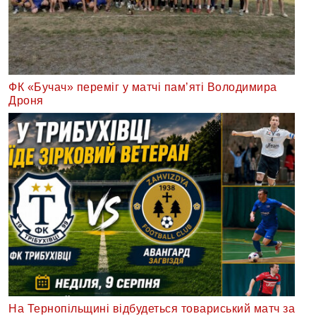
ФК «Бучач» переміг у матчі пам’яті Володимира
Дроня
На Тернопільщині відбудеться товариський матч за