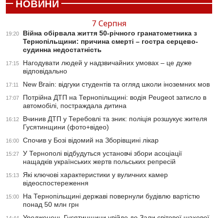
НОВИНИ
7 Серпня
Війна обірвала життя 50-річного гранатометника з
19:20
Тернопільщини: причина смерті – гостра серцево-
судинна недостатність
Нагодувати людей у надзвичайних умовах – це дуже
17:15
відповідально
New Brain: відгуки студентів та огляд школи іноземних мов
17:11
Потрійна ДТП на Тернопільщині: водія Peugeot затисло в
17:07
автомобілі, постраждала дитина
Вчинив ДТП у Теребовлі та зник: поліція розшукує жителя
16:12
Гусятинщини (фото+відео)
Спочив у Бозі відомий на Зборівщині лікар
16:00
У Тернополі відбудуться установчі збори асоціації
15:27
нащадків українських жертв польських репресій
Які ключові характеристики у вуличних камер
15:13
відеоспостереження
На Тернопільщині державі повернули будівлю вартістю
15:00
понад 50 млн грн
Уродженець Гусятинщини увійде до Зали світової шахової