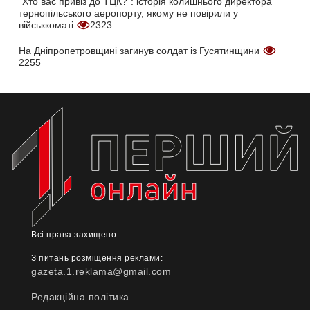
"Хто вас привіз до ТЦК?": історія колишнього директора
тернопільського аеропорту, якому не повірили у
військкоматі
2323
На Дніпропетровщині загинув солдат із Гусятинщини
2255
Всі права захищено
З питань розміщення реклами:
gazeta.1.reklama@gmail.com
Редакційна політика