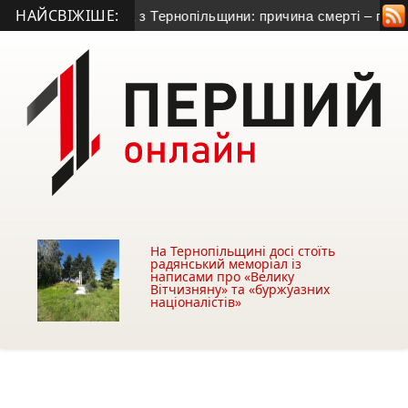
НАЙСВІЖІШЕ:
о гранатометника з Тернопільщини: причина смерті – гостра 
На Тернопільщині досі стоїть
радянський меморіал із
написами про «Велику
Вітчизняну» та «буржуазних
націоналістів»