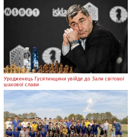
Уродженець Гусятинщини увійде до Зали світової
шахової слави