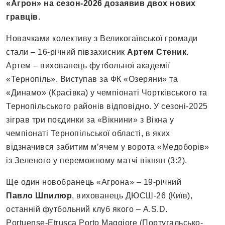
«Агрон» на сезон-2026 дозаявив двох нових
гравців.
Новачками колективу з Великогаївської громади
стали – 16-річний півзахисник
Артем Стеник
.
Артем – вихованець футбольної академії
«Тернопіль». Виступав за ФК «Озеряни» та
«Динамо» (Красівка) у чемпіонаті Чортківського та
Тернопільського районів відповідно. У сезоні-2025
зіграв три поєдинки за «Вікнини» з Вікна у
чемпіонаті Тернопільської області, в яких
відзначився забитим м’ячем у ворота «Медоборів»
із Зеленого у переможному матчі вікнян (3:2).
Ще один новобранець «Агрона» – 19-річний
Павло Шпилюр
, вихованець ДЮСШ-26 (Київ),
останній футбольний клуб якого – А.S.D.
Portuense-Etrusca Porto Maggiore (Португальсько-