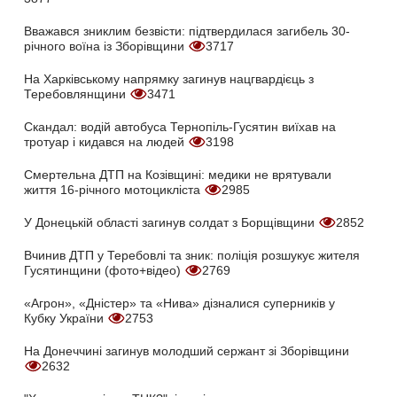
Вважався зниклим безвісти: підтвердилася загибель 30-
річного воїна із Зборівщини
3717
На Харківському напрямку загинув нацгвардієць з
Теребовлянщини
3471
Скандал: водій автобуса Тернопіль-Гусятин виїхав на
тротуар і кидався на людей
3198
Смертельна ДТП на Козівщині: медики не врятували
життя 16-річного мотоцикліста
2985
У Донецькій області загинув солдат з Борщівщини
2852
Вчинив ДТП у Теребовлі та зник: поліція розшукує жителя
Гусятинщини (фото+відео)
2769
«Агрон», «Дністер» та «Нива» дізналися суперників у
Кубку України
2753
На Донеччині загинув молодший сержант зі Зборівщини
2632