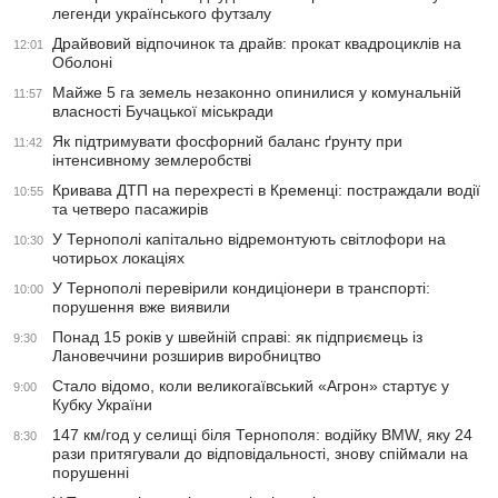
легенди українського футзалу
Драйвовий відпочинок та драйв: прокат квадроциклів на
12:01
Оболоні
Майже 5 га земель незаконно опинилися у комунальній
11:57
власності Бучацької міськради
Як підтримувати фосфорний баланс ґрунту при
11:42
інтенсивному землеробстві
Кривава ДТП на перехресті в Кременці: постраждали водії
10:55
та четверо пасажирів
У Тернополі капітально відремонтують світлофори на
10:30
чотирьох локаціях
У Тернополі перевірили кондиціонери в транспорті:
10:00
порушення вже виявили
Понад 15 років у швейній справі: як підприємець із
9:30
Лановеччини розширив виробництво
Стало відомо, коли великогаївський «Агрон» стартує у
9:00
Кубку України
147 км/год у селищі біля Тернополя: водійку BMW, яку 24
8:30
рази притягували до відповідальності, знову спіймали на
порушенні