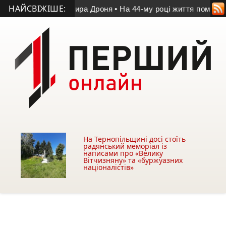
НАЙСВІЖІШЕ:
пам’яті Володимира Дроня
• На 44-му році життя помер учасн
На Тернопільщині досі стоїть
радянський меморіал із
написами про «Велику
Вітчизняну» та «буржуазних
націоналістів»