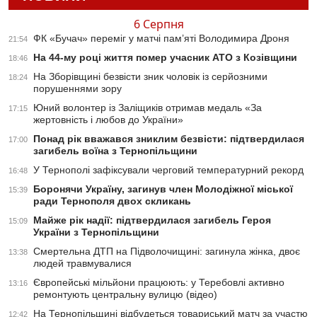
6 Серпня
ФК «Бучач» переміг у матчі пам’яті Володимира Дроня
21:54
На 44-му році життя помер учасник АТО з Козівщини
18:46
На Зборівщині безвісти зник чоловік із серйозними
18:24
порушеннями зору
Юний волонтер із Заліщиків отримав медаль «За
17:15
жертовність і любов до України»
Понад рік вважався зниклим безвісти: підтвердилася
17:00
загибель воїна з Тернопільщини
У Тернополі зафіксували черговий температурний рекорд
16:48
Боронячи Україну, загинув член Молодіжної міської
15:39
ради Тернополя двох скликань
Майже рік надії: підтвердилася загибель Героя
15:09
України з Тернопільщини
Смертельна ДТП на Підволочищині: загинула жінка, двоє
13:38
людей травмувалися
Європейські мільйони працюють: у Теребовлі активно
13:16
ремонтують центральну вулицю (відео)
На Тернопільщині відбудеться товариський матч за участю
12:42