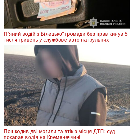
П’яний водій з Білецької громади без прав кинув 5
тисяч гривень у службове авто патрульних
Пошкодив дві могили та втік з місця ДТП: суд
покарав водія на Кременеччині