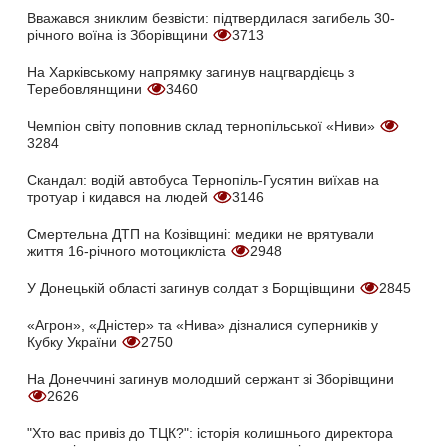
Вважався зниклим безвісти: підтвердилася загибель 30-
річного воїна із Зборівщини
3713
На Харківському напрямку загинув нацгвардієць з
Теребовлянщини
3460
Чемпіон світу поповнив склад тернопільської «Ниви»
3284
Скандал: водій автобуса Тернопіль-Гусятин виїхав на
тротуар і кидався на людей
3146
Смертельна ДТП на Козівщині: медики не врятували
життя 16-річного мотоцикліста
2948
У Донецькій області загинув солдат з Борщівщини
2845
«Агрон», «Дністер» та «Нива» дізналися суперників у
Кубку України
2750
На Донеччині загинув молодший сержант зі Зборівщини
2626
"Хто вас привіз до ТЦК?": історія колишнього директора