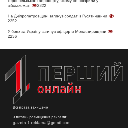
тернопільського аеропорту, якому не повірили у
військкоматі
2322
На Дніпропетровщині загинув солдат із Гусятинщини
2252
У боях за Україну загинув офіцер із Монастирищини
2236
Всі права захищено
З питань розміщення реклами:
gazeta.1.reklama@gmail.com