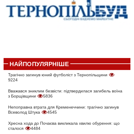
НАЙПОПУЛЯРНІШЕ
Трагічно загинув юний футболіст з Тернопільщини
9224
Вважався зниклим безвісти: підтвердилася загибель воїна
з Борщівщини
5836
Непоправна втрата для Кременеччини: трагічно загинув
Всеволод Штука
4545
Хресна хода до Почаєва викликала хвилю обурення: що
сталося
4484