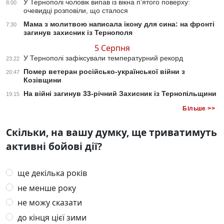
У Тернополі чоловік випав із вікна п’ятого поверху:
8:00
очевидці розповіли, що сталося
Мама з молитвою написала ікону для сина: на фронті
7:30
загинув захисник із Тернополя
5 Серпня
У Тернополі зафіксували температурний рекорд
23:22
Помер ветеран російсько-української війни з
20:47
Козівщини
На війні загинув 33-річний Захисник із Тернопільщини
19:15
Більше >>
Скільки, на вашу думку, ще триватимуть
активні бойові дії?
ще декілька років
не менше року
не можу сказати
до кінця цієї зими