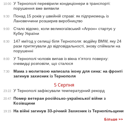
У Тернополі перевірили кондиціонери в транспорті:
10:00
порушення вже виявили
Понад 15 років у швейній справі: як підприємець із
9:30
Лановеччини розширив виробництво
Стало відомо, коли великогаївський «Агрон» стартує у
9:00
Кубку України
147 км/год у селищі біля Тернополя: водійку BMW, яку 24
8:30
рази притягували до відповідальності, знову спіймали на
порушенні
У Тернополі чоловік випав із вікна п’ятого поверху:
8:00
очевидці розповіли, що сталося
Мама з молитвою написала ікону для сина: на фронті
7:30
загинув захисник із Тернополя
5 Серпня
У Тернополі зафіксували температурний рекорд
23:22
Помер ветеран російсько-української війни з
20:47
Козівщини
На війні загинув 33-річний Захисник із Тернопільщини
19:15
Більше >>