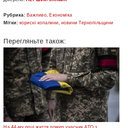
Рубрика:
Важливо
,
Економіка
Мітки:
корисні копалини
,
новини Тернопільщини
Перегляньте також:
На 44-му році життя помер учасник АТО з