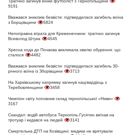
Трагічно загинув юний футболіст з Тернопільщини
9191
Вважався зниклим безвісти: підтвердилася загибель воїна
з Борщівщини
5824
Непоправна втрата для Кременеччини: трагічно загинув
Всеволод Штука
4545
Хресна хода до Почаєва викликала хвилю обурення: що
сталося
4482
Вважався зниклим безвісти: підтвердилася загибель 30-
річного воїна із Зборівщини
3713
На Харківському напрямку загинув нацгвардієць з
Теребовлянщини
3458
Чемпіон світу поповнив склад тернопільської «Ниви»
3167
Скандал: водій автобуса Тернопіль-Гусятин виїхав на
тротуар і кидався на людей
3141
Смертельна ДТП на Козівщині: медики не врятували