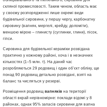
скляної промисловості. Таким чином, область має
у своєму розпорядженні лише окремі види
будівельної сировини, у першу чергу, карбонатну
сировину (вапняк, мергелі, крейду, доломіти),
меншою мірою – глинисту (суглинки, глини), пісок,
гіпси.
Сировина для будівельної кераміки розвідана
практично у кожному районі, хоча і в незначних
кількостях (1–5 млн. т). На даний час
розробляються 29 родовищ і один об’єкт обліку, ще
понад 90 родовищ детально розвідані, взяті на
баланс та числяться у резерві.
Розміщення родовищ
вапняків
на території
області вкрай нерівномірне: поклади відомі у 8
районах, однак 95% запасів сировини для вапна