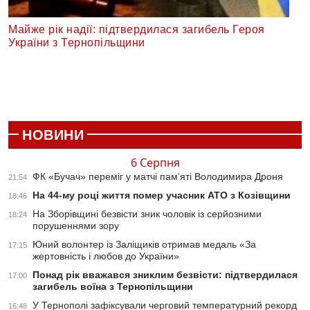
Майже рік надії: підтвердилася загибель Героя
України з Тернопільщини
НОВИНИ
6 Серпня
ФК «Бучач» переміг у матчі пам’яті Володимира Дроня
21:54
На 44-му році життя помер учасник АТО з Козівщини
18:46
На Зборівщині безвісти зник чоловік із серйозними
18:24
порушеннями зору
Юний волонтер із Заліщиків отримав медаль «За
17:15
жертовність і любов до України»
Понад рік вважався зниклим безвісти: підтвердилася
17:00
загибель воїна з Тернопільщини
У Тернополі зафіксували черговий температурний рекорд
16:48