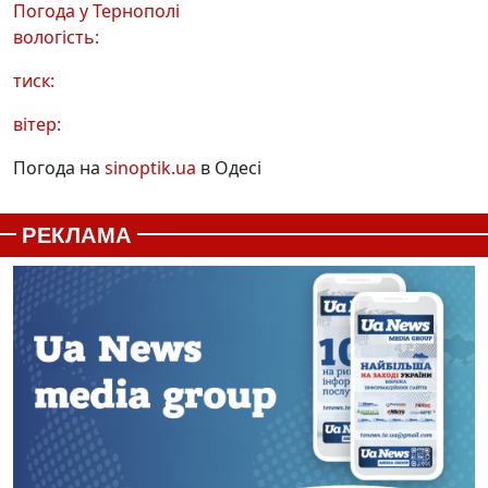
Погода у
Тернополі
вологість:
тиск:
вітер:
Погода на
sinoptik.ua
в Одесі
РЕКЛАМА