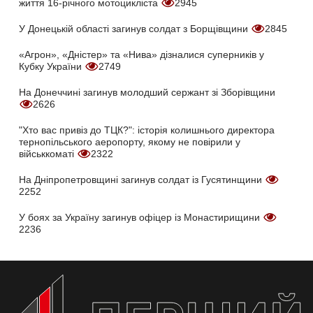
життя 16-річного мотоцикліста
2945
У Донецькій області загинув солдат з Борщівщини
2845
«Агрон», «Дністер» та «Нива» дізналися суперників у
Кубку України
2749
На Донеччині загинув молодший сержант зі Зборівщини
2626
"Хто вас привіз до ТЦК?": історія колишнього директора
тернопільського аеропорту, якому не повірили у
військкоматі
2322
На Дніпропетровщині загинув солдат із Гусятинщини
2252
У боях за Україну загинув офіцер із Монастирищини
2236