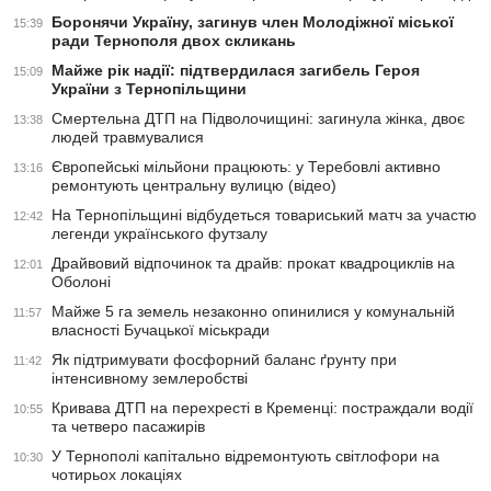
Боронячи Україну, загинув член Молодіжної міської
15:39
ради Тернополя двох скликань
Майже рік надії: підтвердилася загибель Героя
15:09
України з Тернопільщини
Смертельна ДТП на Підволочищині: загинула жінка, двоє
13:38
людей травмувалися
Європейські мільйони працюють: у Теребовлі активно
13:16
ремонтують центральну вулицю (відео)
На Тернопільщині відбудеться товариський матч за участю
12:42
легенди українського футзалу
Драйвовий відпочинок та драйв: прокат квадроциклів на
12:01
Оболоні
Майже 5 га земель незаконно опинилися у комунальній
11:57
власності Бучацької міськради
Як підтримувати фосфорний баланс ґрунту при
11:42
інтенсивному землеробстві
Кривава ДТП на перехресті в Кременці: постраждали водії
10:55
та четверо пасажирів
У Тернополі капітально відремонтують світлофори на
10:30
чотирьох локаціях