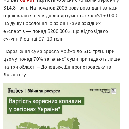
Forbes
оцінив
вартість корисних копалин України у
$14,8 трлн. На початок 2005 року розвідані запаси
оцінювалися в урядових документах як «$150 000
на душу населення, а за оцінками західних
експертів — понад $200 000», що відповідало
сукупній оцінці $7−10 трлн.
Наразі ж ця сума зросла майже до $15 трлн. При
цьому понад 70% загальної суми припадають лише
на три області – Донецьку, Дніпропетровську та
Луганську.