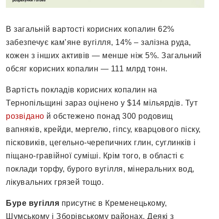
В загальній вартості корисних копалин 62%
забезпечує кам’яне вугілля, 14% – залізна руда,
кожен з інших активів — менше ніж 5%. Загальний
обсяг корисних копалин — 111 млрд тонн.
Вартість покладів корисних копалин на
Тернопільщині зараз оцінено у $14 мільярдів. Тут
розвідано
й обстежено понад 300 родовищ
вапняків, крейди, мергелю, гіпсу, кварцового піску,
пісковиків, цегельно-черепичних глин, суглинків і
піщано-гравійної суміші. Крім того, в області є
поклади торфу, бурого вугілля, мінеральних вод,
лікувальних грязей тощо.
Буре вугілля
присутнє в Кременецькому,
Шумському і Зборівському районах. Деякі з