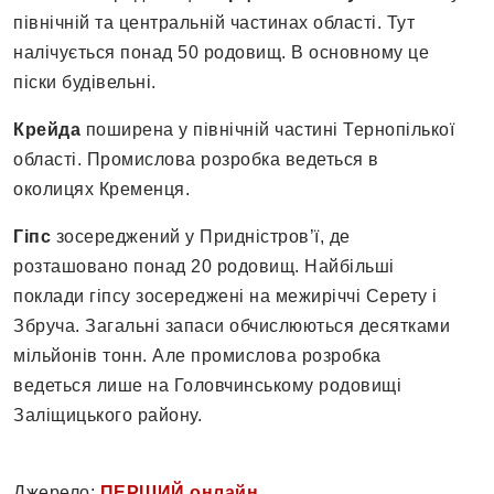
північній та центральній частинах області. Тут
налічується понад 50 родовищ. В основному це
піски будівельні.
Крейда
поширена у північній частині Тернопілької
області. Промислова розробка ведеться в
околицях Кременця.
Гіпс
зосереджений у Придністров’ї, де
розташовано понад 20 родовищ. Найбільші
поклади гіпсу зосереджені на межиріччі Серету і
Збруча. Загальні запаси обчислюються десятками
мільйонів тонн. Але промислова розробка
ведеться лише на Головчинському родовищі
Заліщицького району.
Джерело:
ПЕРШИЙ онлайн