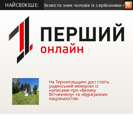
НАЙСВІЖІШЕ:
а Зборівщині безвісти зник чоловік із серйозними порушення
На Тернопільщині досі стоїть
радянський меморіал із
написами про «Велику
Вітчизняну» та «буржуазних
націоналістів»