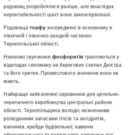
родовищ розроблялися раніше, але внаслідок
нерентабельності шахт вони законсервовані.
Родовища
торфу
зосереджені в основному в
північній і північно-західній частинах
Тернопільської області.
Невеликі скупчення
фосфоритів
трапляються у
відкладах сеноману на берегових схилах Дністра
та його приток. Промислового значення вони не
мають.
Найкраще забезпечені сировиною для цегельно-
черепичного виробництва центральні райони
області. Тернопільщина володіє незначними
розвіданими запасами гіпсів та ангідритів,
вапняків, крейди будівельної, каменю
облицювального та пиляльного, сировини для