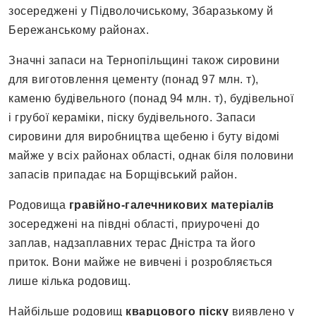
зосереджені у Підволочиському, Збаразькому й
Бережанському районах.
Значні запаси на Тернопільщині також сировини
для виготовлення цементу (понад 97 млн. т),
каменю будівельного (понад 94 млн. т), будівельної
і грубої кераміки, піску будівельного. Запаси
сировини для виробництва щебеню і буту відомі
майже у всіх районах області, однак біля половини
запасів припадає на Борщівський район.
Родовища
гравійно-галечникових матеріалів
зосереджені на півдні області, приурочені до
заплав, надзаплавних терас Дністра та його
приток. Вони майже не вивчені і розробляється
лише кілька родовищ.
Найбільше родовищ
кварцового піску
виявлено у