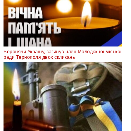
Боронячи Україну, загинув член Молодіжної міської
ради Тернополя двох скликань