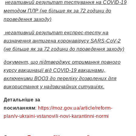
негативний результат тестування на COVID-19
методом ПЛР (не більше як за 72 години до
проведення заходу)
негативний результат експрес-тесту на
визначення антигена коронавірусу SARS-CoV-2
(не більше як за 72 години до проведення заходу)
документ, що підтверджує отримання повного
курсу вакцинації від COVID-19 вакцинами,
включеними ВООЗ до переліку дозволених для
використання у надзвичайних ситуаціях.
Детальніше за
посиланням
:
https://moz.gov.ua/article/reform-
plan/v-ukraini-vstanovili-novi-karantinni-normi