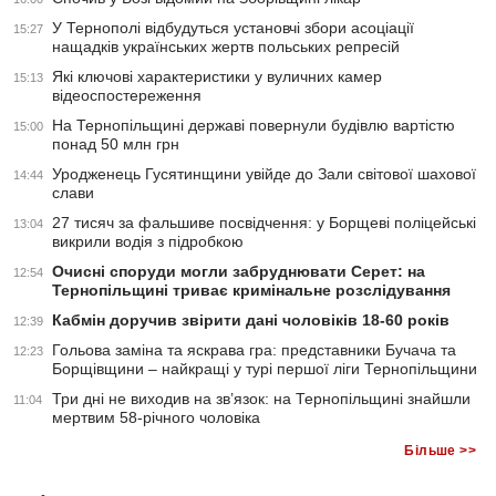
У Тернополі відбудуться установчі збори асоціації
15:27
нащадків українських жертв польських репресій
Які ключові характеристики у вуличних камер
15:13
відеоспостереження
На Тернопільщині державі повернули будівлю вартістю
15:00
понад 50 млн грн
Уродженець Гусятинщини увійде до Зали світової шахової
14:44
слави
27 тисяч за фальшиве посвідчення: у Борщеві поліцейські
13:04
викрили водія з підробкою
Очисні споруди могли забруднювати Серет: на
12:54
Тернопільщині триває кримінальне розслідування
Кабмін доручив звірити дані чоловіків 18-60 років
12:39
Гольова заміна та яскрава гра: представники Бучача та
12:23
Борщівщини – найкращі у турі першої ліги Тернопільщини
Три дні не виходив на зв’язок: на Тернопільщині знайшли
11:04
мертвим 58-річного чоловіка
Більше >>