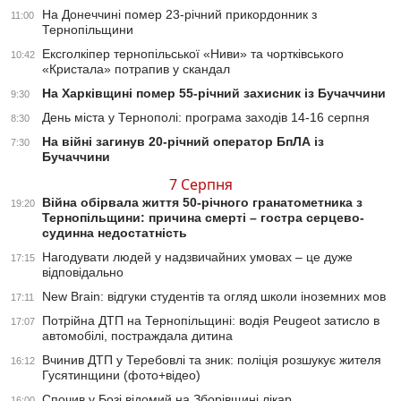
На Донеччині помер 23-річний прикордонник з
11:00
Тернопільщини
Ексголкіпер тернопільської «Ниви» та чортківського
10:42
«Кристала» потрапив у скандал
На Харківщині помер 55-річний захисник із Бучаччини
9:30
День міста у Тернополі: програма заходів 14-16 серпня
8:30
На війні загинув 20-річний оператор БпЛА із
7:30
Бучаччини
7 Серпня
Війна обірвала життя 50-річного гранатометника з
19:20
Тернопільщини: причина смерті – гостра серцево-
судинна недостатність
Нагодувати людей у надзвичайних умовах – це дуже
17:15
відповідально
New Brain: відгуки студентів та огляд школи іноземних мов
17:11
Потрійна ДТП на Тернопільщині: водія Peugeot затисло в
17:07
автомобілі, постраждала дитина
Вчинив ДТП у Теребовлі та зник: поліція розшукує жителя
16:12
Гусятинщини (фото+відео)
Спочив у Бозі відомий на Зборівщині лікар
16:00