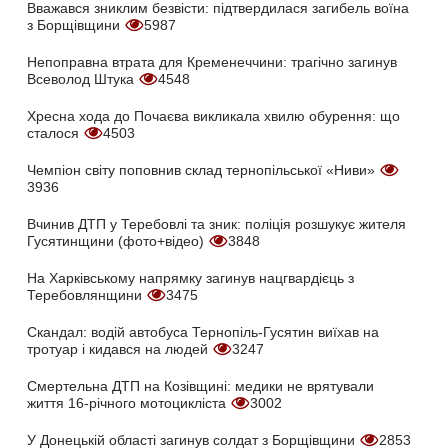
Вважався зниклим безвісти: підтвердилася загибель воїна
з Борщівщини
5987
Непоправна втрата для Кременеччини: трагічно загинув
Всеволод Штука
4548
Хресна хода до Почаєва викликала хвилю обурення: що
сталося
4503
Чемпіон світу поповнив склад тернопільської «Ниви»
3936
Вчинив ДТП у Теребовлі та зник: поліція розшукує жителя
Гусятинщини (фото+відео)
3848
На Харківському напрямку загинув нацгвардієць з
Теребовлянщини
3475
Скандал: водій автобуса Тернопіль-Гусятин виїхав на
тротуар і кидався на людей
3247
Смертельна ДТП на Козівщині: медики не врятували
життя 16-річного мотоцикліста
3002
У Донецькій області загинув солдат з Борщівщини
2853