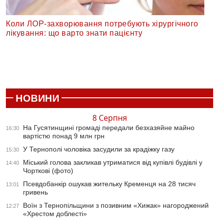
Коли ЛОР-захворювання потребують хірургічного
лікування: що варто знати пацієнту
НОВИНИ
8 Серпня
На Гусятинщині громаді передали безхазяйне майно
16:30
вартістю понад 9 млн грн
У Тернополі чоловіка засудили за крадіжку газу
15:30
Міський голова закликав утриматися від купівлі будівлі у
14:40
Чорткові (фото)
Псевдобанкір ошукав жительку Кременця на 28 тисяч
13:01
гривень
Воїн з Тернопільщини з позивним «Хижак» нагороджений
12:27
«Хрестом доблесті»