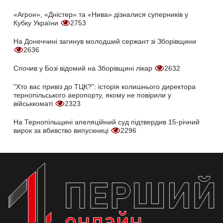
«Агрон», «Дністер» та «Нива» дізналися суперників у
Кубку України
2753
На Донеччині загинув молодший сержант зі Зборівщини
2636
Спочив у Бозі відомий на Зборівщині лікар
2632
"Хто вас привіз до ТЦК?": історія колишнього директора
тернопільського аеропорту, якому не повірили у
військкоматі
2323
На Тернопільщині апеляційний суд підтвердив 15-річний
вирок за вбивство випускниці
2296