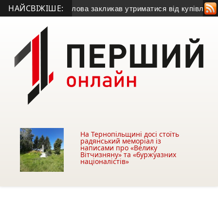
НАЙСВІЖІШЕ:
азу
• Міський голова закликав утриматися від купівлі будівлі 
На Тернопільщині досі стоїть
радянський меморіал із
написами про «Велику
Вітчизняну» та «буржуазних
націоналістів»