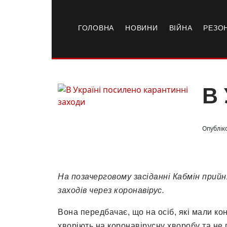
ГОЛОВНА
НОВИНИ
ВІЙНА
РЕЗО
В 
Опубліко
На позачерговому засіданні Кабмін при
заходів через коронавірус.
Вона передбачає, що на осіб, які мали ко
хворіють на коронавірусну хворобу та не 