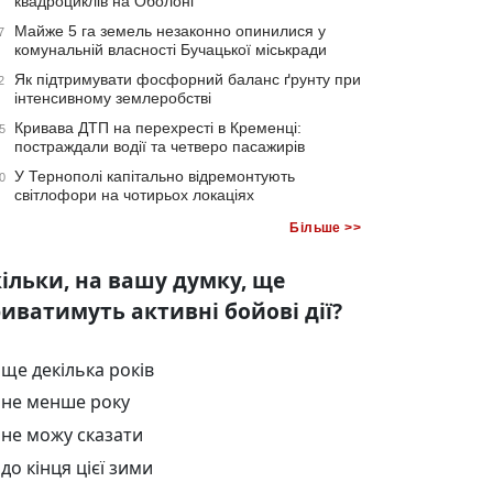
квадроциклів на Оболоні
Майже 5 га земель незаконно опинилися у
7
комунальній власності Бучацької міськради
Як підтримувати фосфорний баланс ґрунту при
2
інтенсивному землеробстві
Кривава ДТП на перехресті в Кременці:
5
постраждали водії та четверо пасажирів
У Тернополі капітально відремонтують
0
світлофори на чотирьох локаціях
Більше >>
ільки, на вашу думку, ще
иватимуть активні бойові дії?
ще декілька років
не менше року
не можу сказати
до кінця цієї зими