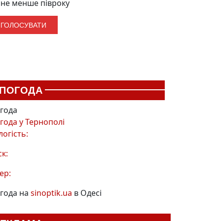
не менше півроку
ПОГОДА
года
года у
Тернополі
логість:
ск:
ер:
года на
sinoptik.ua
в Одесі