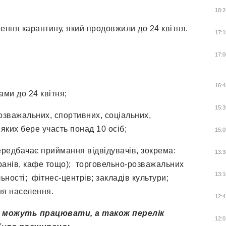
18:2
ення карантину, який продовжили до 24 квітня.
17:1
17:0
16:4
ами до 24 квітня;
15:3
озважальних, спортивних, соціальних,
 яких бере участь понад 10 осіб;
15:0
ередбачає приймання відвідувачів, зокрема:
13:3
ранів, кафе тощо); торговельно-розважальних
13:1
ьності; фітнес-центрів; закладів культури;
ня населення.
12:4
кі можуть працювати, а також перелік
12:0