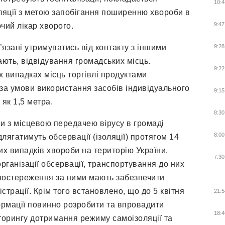
10:4
ляції з метою запобігання поширенню хвороби в
9:47
ючий лікар хворого.
’язані утримуватись від контакту з іншими
9:28
ають, відвідування громадських місць.
9:22
х випадках місць торгівлі продуктами
 за умови використання засобів індивідуального
9:15
як 1,5 метра.
8:30
они з місцевою передачею вірусу в громаді
8:00
длягатимуть обсервації (ізоляції) протягом 14
х випадків хвороби на територію України.
7:30
ганізації обсервації, транспортування до них
 спостереження за ними мають забезпечити
істрації. Крім того встановлено, що до 5 квітня
21:5
ормації повинно розробити та впровадити
18:4
торингу дотримання режиму самоізоляції та