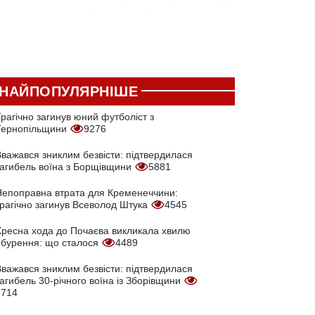
НАЙПОПУЛЯРНІШЕ
рагічно загинув юний футболіст з
Тернопільщини
9276
Вважався зниклим безвісти: підтвердилася
загибель воїна з Борщівщини
5881
Непоправна втрата для Кременеччини:
трагічно загинув Всеволод Штука
4545
Хресна хода до Почаєва викликала хвилю
обурення: що сталося
4489
Вважався зниклим безвісти: підтвердилася
агибель 30-річного воїна із Зборівщини
3714