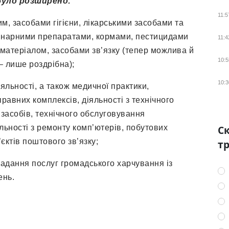
було розширено:
11:5
м, засобами гігієни, лікарськими засобами та
инарними препаратами, кормами, пестицидами
11:4
 матеріалом, засобами зв’язку (тепер можлива й
10:5
– лише роздрібна);
10:3
яльності, а також медичної практики,
равних комплексів, діяльності з технічного
засобів, технічного обслуговування
льності з ремонту комп’ютерів, побутових
Ск
’єктів поштового зв’язку;
тр
 надання послуг громадського харчування із
ень.