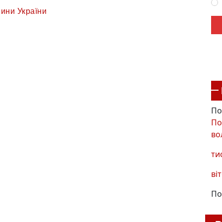
ини України
По
По
во
ти
віт
По