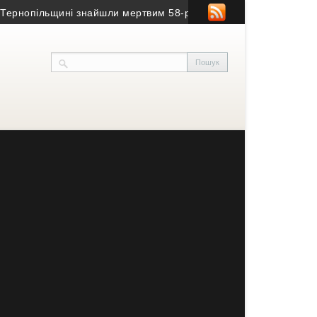
ернопільщині знайшли мертвим 58-річного чоловіка
• На Тернопі