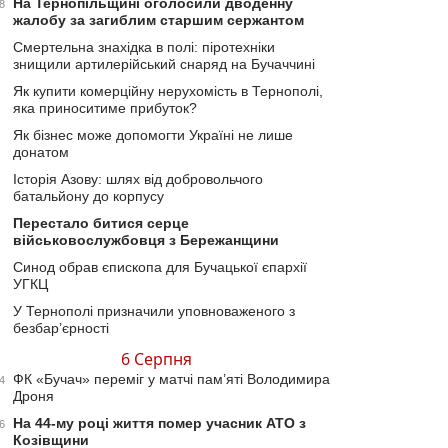
На Тернопільщині оголосили дводенну
8
жалобу за загиблим старшим сержантом
Смертельна знахідка в полі: піротехніки
знищили артилерійський снаряд на Бучаччині
Як купити комерційну нерухомість в Тернополі,
яка приноситиме прибуток?
Як бізнес може допомогти Україні не лише
донатом
Історія Азову: шлях від добровольчого
батальйону до корпусу
Перестало битися серце
військовослужбовця з Бережанщини
Синод обрав єпископа для Бучацької єпархії
УГКЦ
У Тернополі призначили уповноваженого з
безбар’єрності
6 Серпня
ФК «Бучач» переміг у матчі пам’яті Володимира
4
Дроня
На 44-му році життя помер учасник АТО з
6
Козівщини