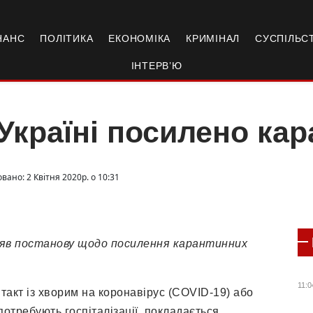
НАНС
ПОЛІТИКА
ЕКОНОМІКА
КРИМІНАЛ
СУСПІЛЬС
ІНТЕРВ’Ю
Україні посилено кар
вано: 2 Квітня 2020р. о 10:31
йняв постанову щодо посилення карантинних
11:0
нтакт із хворим на коронавірус (COVID-19) або
потребують госпіталізації, покладається