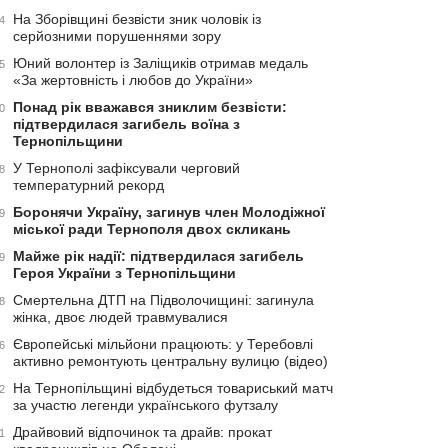
На Зборівщині безвісти зник чоловік із
4
серйозними порушеннями зору
Юний волонтер із Заліщиків отримав медаль
5
«За жертовність і любов до України»
Понад рік вважався зниклим безвісти:
0
підтвердилася загибель воїна з
Тернопільщини
У Тернополі зафіксували черговий
8
температурний рекорд
Боронячи Україну, загинув член Молодіжної
9
міської ради Тернополя двох скликань
Майже рік надії: підтвердилася загибель
9
Героя України з Тернопільщини
Смертельна ДТП на Підволочищині: загинула
8
жінка, двоє людей травмувалися
Європейські мільйони працюють: у Теребовлі
6
активно ремонтують центральну вулицю (відео)
На Тернопільщині відбудеться товариський матч
2
за участю легенди українського футзалу
Драйвовий відпочинок та драйв: прокат
1