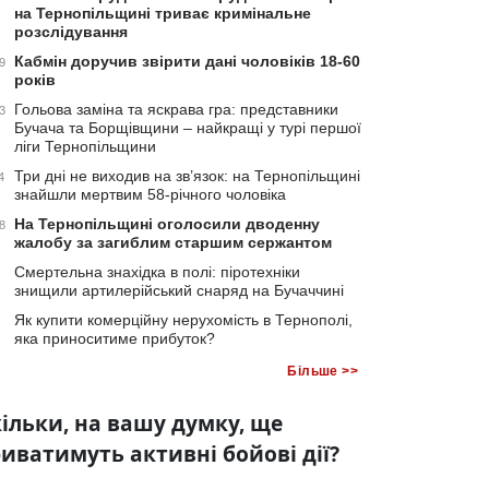
на Тернопільщині триває кримінальне
розслідування
Кабмін доручив звірити дані чоловіків 18-60
9
років
Гольова заміна та яскрава гра: представники
3
Бучача та Борщівщини – найкращі у турі першої
ліги Тернопільщини
Три дні не виходив на зв’язок: на Тернопільщині
4
знайшли мертвим 58-річного чоловіка
На Тернопільщині оголосили дводенну
8
жалобу за загиблим старшим сержантом
Смертельна знахідка в полі: піротехніки
знищили артилерійський снаряд на Бучаччині
Як купити комерційну нерухомість в Тернополі,
яка приноситиме прибуток?
Більше >>
ільки, на вашу думку, ще
иватимуть активні бойові дії?