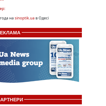
ер:
года на
sinoptik.ua
в Одесі
РЕКЛАМА
АРТНЕРИ