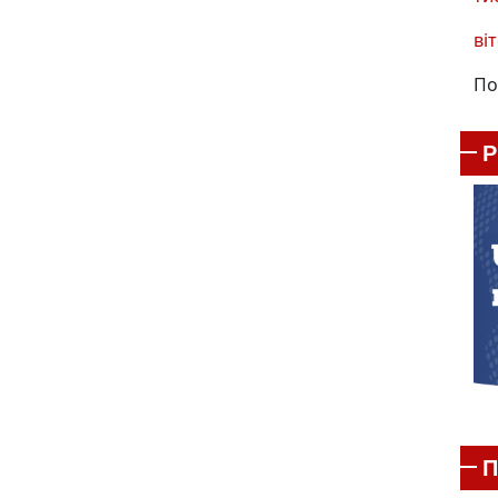
віт
По
П