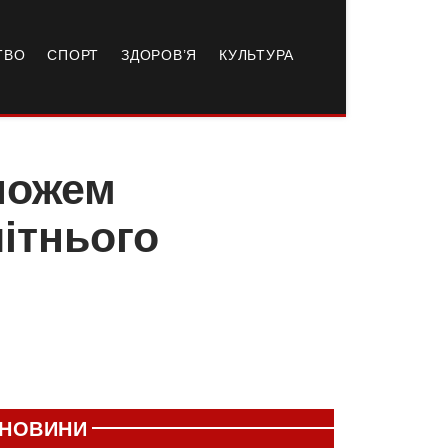
ТВО
СПОРТ
ЗДОРОВ’Я
КУЛЬТУРА
 ножем
ітнього
НОВИНИ