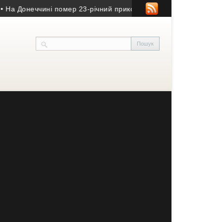
Донеччині помер 23-річний прикордонник з Тернопільщини
• Ек