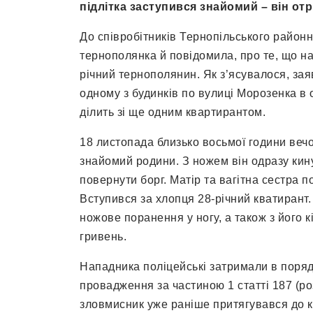
підлітка заступився знайомий – він о
До співробітників Тернопільського районн
тернополянка й повідомила, про те, що на 
річний тернополянин. Як з’ясувалося, зая
одному з будинків по вулиці Морозенка в
ділить зі ще одним квартирантом.
18 листопада близько восьмої години веч
знайомий родини. З ножем він одразу кину
повернути борг. Матір та вагітна сестра 
Вступився за хлопця 28-річний кватирант.
ножове поранення у ногу, а також з його 
гривень.
Нападника поліцейські затримали в поряд
провадження за частиною 1 статті 187 (ро
зловмисник уже раніше притягувався до к