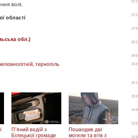
17:1
ення волі.
17:1
ої області
17:0
льська обл.)
16:1
16:0
неповнолітній
,
тернопіль
15:2
15:1
15:0
14:4
13:0
і
П’яний водій з
Пошкодив дві
Білецької громади
могили та втік з
12:5