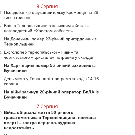
8 Серпня
Псевдобанкір ошукав жительку Кременця на 28
1
тисяч гривень
Воїн з Тернопільщини з позивним «Хижак»
7
нагороджений «Хрестом доблесті»
На Донеччині помер 23-річний прикордонник з
0
Тернопільщини
Ексголкіпер тернопільської «Ниви» та
2
чортківського «Кристала» потрапив у скандал
На Харківщині помер 55-річний захисник із
Бучаччини
День міста у Тернополі: програма заходів 14-16
серпня
На війні загинув 20-річний оператор БпЛА із
Бучаччини
7 Серпня
Війна обірвала життя 50-річного
0
гранатометника з Тернопільщини: причина
смерті – гостра серцево-судинна
недостатність