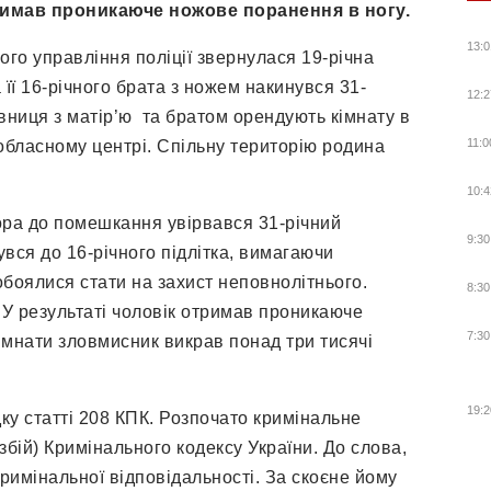
тримав проникаюче ножове поранення в ногу.
13:0
ого управління поліції звернулася 19-річна
її 16-річного брата з ножем накинувся 31-
12:2
вниця з матір’ю та братом орендують кімнату в
11:0
 обласному центрі. Спільну територію родина
10:4
ора до помешкання увірвався 31-річний
9:30
вся до 16-річного підлітка, вимагаючи
побоялися стати на захист неповнолітнього.
8:30
 У результаті чоловік отримав проникаюче
7:30
кімнати зловмисник викрав понад три тисячі
19:2
ку статті 208 КПК. Розпочато кримінальне
збій) Кримінального кодексу України. До слова,
римінальної відповідальності. За скоєне йому