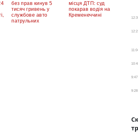
24
без прав кинув 5
місця ДТП: суд
тисяч гривень у
покарав водія на
і,
службове авто
Кременеччині
12:3
патрульних
12:2
11:0
10:4
9:47
9:28
Ск
тр