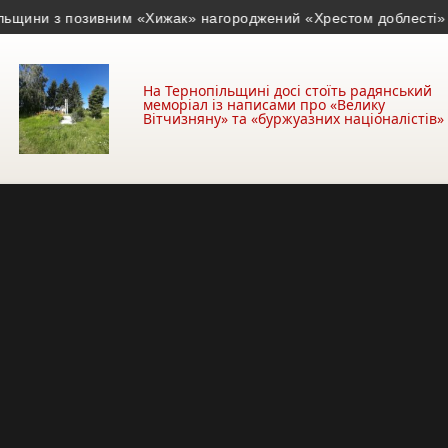
ни з позивним «Хижак» нагороджений «Хрестом доблесті»
• На 
На Тернопільщині досі стоїть радянський
меморіал із написами про «Велику
Вітчизняну» та «буржуазних націоналістів»