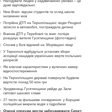
Нагодувати людей у надзвичайних умовах – це
5
дуже відповідально
New Brain: відгуки студентів та огляд школи
1
іноземних мов
Потрійна ДТП на Тернопільщині: водія Peugeot
7
затисло в автомобілі, постраждала дитина
Вчинив ДТП у Теребовлі та зник: поліція
2
розшукує жителя Гусятинщини (фото+відео)
Спочив у Бозі відомий на Зборівщині лікар
0
У Тернополі відбудуться установчі збори
7
асоціації нащадків українських жертв польських
репресій
Які ключові характеристики у вуличних камер
3
відеоспостереження
На Тернопільщині державі повернули будівлю
0
вартістю понад 50 млн грн
Уродженець Гусятинщини увійде до Зали
4
світової шахової слави
27 тисяч за фальшиве посвідчення: у Борщеві
4
поліцейські викрили водія з підробкою
Очисні споруди могли забруднювати Серет:
4