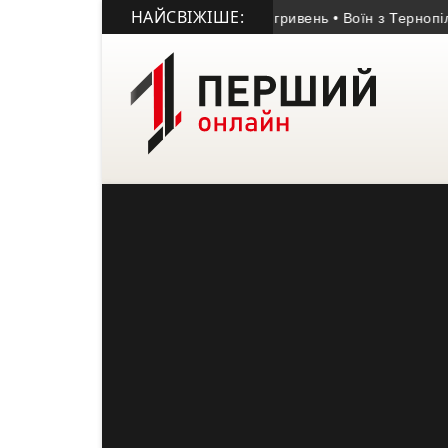
НАЙСВІЖІШЕ:
 жительку Кременця на 28 тисяч гривень
• Воїн з Тернопільщи