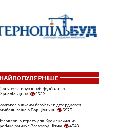
НАЙПОПУЛЯРНІШЕ
рагічно загинув юний футболіст з
Тернопільщини
9522
Вважався зниклим безвісти: підтвердилася
загибель воїна з Борщівщини
5975
Непоправна втрата для Кременеччини:
трагічно загинув Всеволод Штука
4548