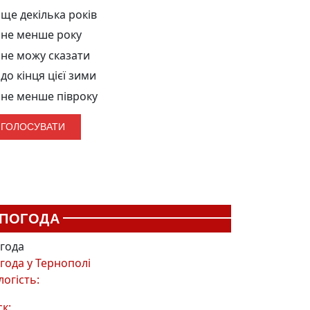
ще декілька років
не менше року
не можу сказати
до кінця цієї зими
не менше півроку
ПОГОДА
года
года у
Тернополі
логість:
ск: