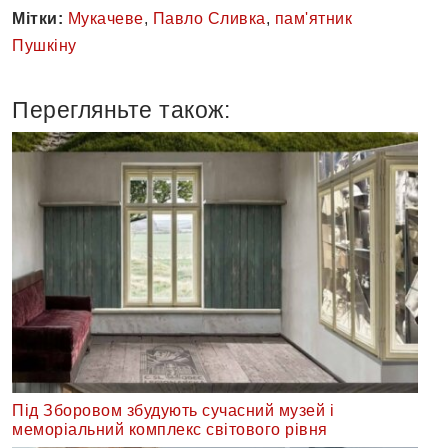
Мітки:
Мукачеве
,
Павло Сливка
,
пам'ятник
Пушкіну
Перегляньте також:
Під Зборовом збудують сучасний музей і
меморіальний комплекс світового рівня