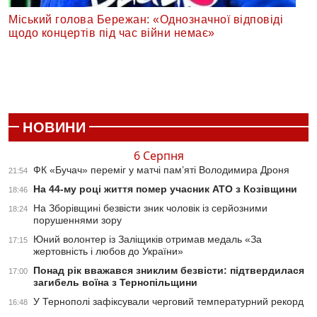
Міський голова Бережан: «Однозначної відповіді
щодо концертів під час війни немає»
НОВИНИ
6 Серпня
ФК «Бучач» переміг у матчі пам’яті Володимира Дроня
21:54
На 44-му році життя помер учасник АТО з Козівщини
18:46
На Зборівщині безвісти зник чоловік із серйозними
18:24
порушеннями зору
Юний волонтер із Заліщиків отримав медаль «За
17:15
жертовність і любов до України»
Понад рік вважався зниклим безвісти: підтвердилася
17:00
загибель воїна з Тернопільщини
У Тернополі зафіксували черговий температурний рекорд
16:48