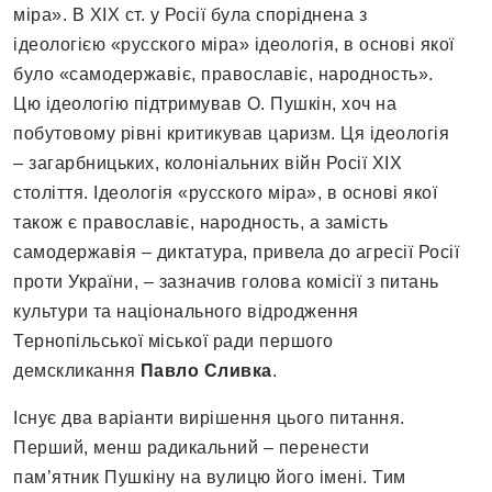
міра». В XIX ст. у Росії була споріднена з
ідеологією «русского міра» ідеологія, в основі якої
було «самодержавіє, православіє, народность».
Цю ідеологію підтримував О. Пушкін, хоч на
побутовому рівні критикував царизм. Ця ідеологія
– загарбницьких, колоніальних війн Росії XIX
століття. Ідеологія «русского міра», в основі якої
також є православіє, народность, а замість
самодержавія – диктатура, привела до агресії Росії
проти України, – зазначив голова комісії з питань
культури та національного відродження
Тернопільської міської ради першого
демскликання
Павло Сливка
.
Існує два варіанти вирішення цього питання.
Перший, менш радикальний – перенести
пам’ятник Пушкіну на вулицю його імені. Тим