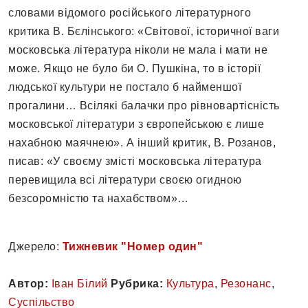
словами відомого російського літературного
критика В. Бєлінського: «Світової, історичної ваги
московська література ніколи не мала і мати не
може. Якщо не було би О. Пушкіна, то в історії
людської культури не постало б найменшої
прогалини… Всілякі балачки про рівновартісність
московської літератури з європейською є лише
нахабною маячнею». А інший критик, В. Розанов,
писав: «У своєму змісті московська література
перевищила всі літератури своєю огидною
безсоромністю та нахабством»…
Джерело:
Тижневик "Номер один"
Автор:
Іван Білий
Рубрика:
Культура
,
Резонанс
,
Суспільство