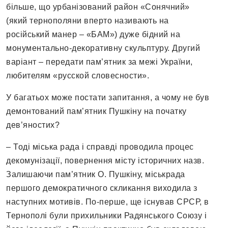
більше, що урбанізований район «Сонячний»
(який тернополяни вперто називають на
російський манер – «БАМ») дуже бідний на
монументально-декоративну скульптуру. Другий
варіант – передати пам’ятник за межі України,
любителям «русской словесности».
У багатьох може постати запитання, а чому не був
демонтований пам’ятник Пушкіну на початку
дев’яностих?
– Тоді міська рада і справді проводила процес
декомунізації, повернення місту історичних назв.
Залишаючи пам’ятник О. Пушкіну, міськрада
першого демократичного скликання виходила з
наступних мотивів. По-перше, ще існував СРСР, в
Тернополі були прихильники Радянського Союзу і