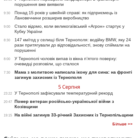
порушення вже виявили
Понад 15 років у швейній справі: як підприємець із
9:30
Лановеччини розширив виробництво
Стало відомо, коли великогаївський «Агрон» стартує у
9:00
Кубку України
147 км/год у селищі біля Тернополя: водійку BMW, яку 24
8:30
рази притягували до відповідальності, знову спіймали на
порушенні
У Тернополі чоловік випав із вікна п’ятого поверху:
8:00
очевидці розповіли, що сталося
Мама з молитвою написала ікону для сина: на фронті
7:30
загинув захисник із Тернополя
5 Серпня
У Тернополі зафіксували температурний рекорд
23:22
Помер ветеран російсько-української війни з
20:47
Козівщини
На війні загинув 33-річний Захисник із Тернопільщини
19:15
Більше >>