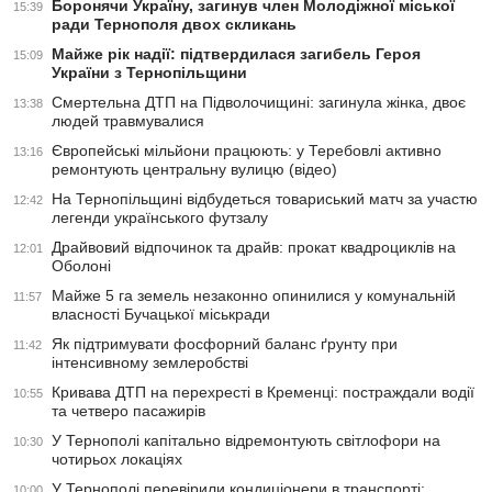
Боронячи Україну, загинув член Молодіжної міської
15:39
ради Тернополя двох скликань
Майже рік надії: підтвердилася загибель Героя
15:09
України з Тернопільщини
Смертельна ДТП на Підволочищині: загинула жінка, двоє
13:38
людей травмувалися
Європейські мільйони працюють: у Теребовлі активно
13:16
ремонтують центральну вулицю (відео)
На Тернопільщині відбудеться товариський матч за участю
12:42
легенди українського футзалу
Драйвовий відпочинок та драйв: прокат квадроциклів на
12:01
Оболоні
Майже 5 га земель незаконно опинилися у комунальній
11:57
власності Бучацької міськради
Як підтримувати фосфорний баланс ґрунту при
11:42
інтенсивному землеробстві
Кривава ДТП на перехресті в Кременці: постраждали водії
10:55
та четверо пасажирів
У Тернополі капітально відремонтують світлофори на
10:30
чотирьох локаціях
У Тернополі перевірили кондиціонери в транспорті:
10:00