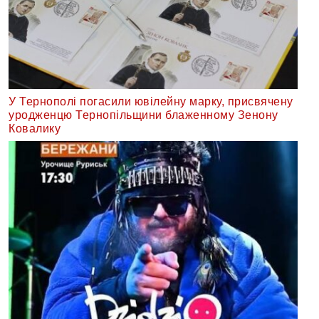
У Тернополі погасили ювілейну марку, присвячену
уродженцю Тернопільщини блаженному Зенону
Ковалику