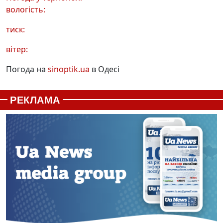
вологість:
тиск:
вітер:
Погода на
sinoptik.ua
в Одесі
РЕКЛАМА