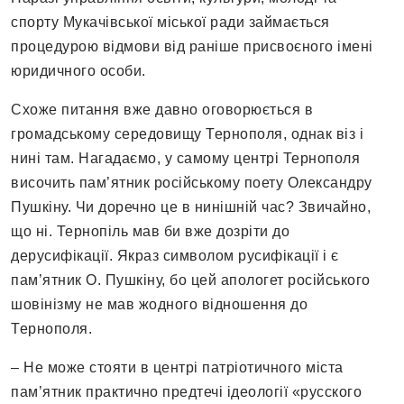
спорту Мукачівської міської ради займається
процедурою відмови від раніше присвоєного імені
юридичного особи.
Схоже питання вже давно оговорюється в
громадському середовищу Тернополя, однак віз і
нині там. Нагадаємо, у самому центрі Тернополя
височить пам’ятник російському поету Олександру
Пушкіну. Чи доречно це в нинішній час? Звичайно,
що ні. Тернопіль мав би вже дозріти до
дерусифікації. Якраз символом русифікації і є
пам’ятник О. Пушкіну, бо цей апологет російського
шовінізму не мав жодного відношення до
Тернополя.
– Не може стояти в центрі патріотичного міста
пам’ятник практично предтечі ідеології «русского