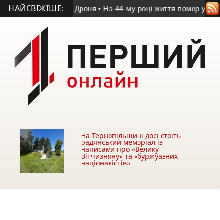
НАЙСВІЖІШЕ:
 Володимира Дроня
• На 44-му році життя помер учасник АТО 
На Тернопільщині досі стоїть
радянський меморіал із
написами про «Велику
Вітчизняну» та «буржуазних
націоналістів»