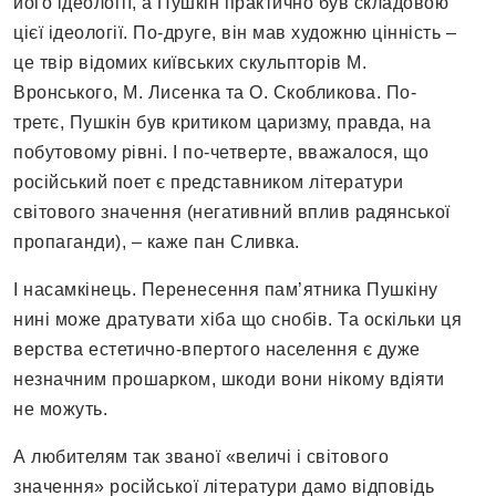
його ідеології, а Пушкін практично був складовою
цієї ідеології. По-друге, він мав художню цінність –
це твір відомих київських скульпторів М.
Вронського, М. Лисенка та О. Скобликова. По-
третє, Пушкін був критиком царизму, правда, на
побутовому рівні. І по-четверте, вважалося, що
російський поет є представником літератури
світового значення (негативний вплив радянської
пропаганди), – каже пан Сливка.
І насамкінець. Перенесення пам’ятника Пушкіну
нині може дратувати хіба що снобів. Та оскільки ця
верства естетично-впертого населення є дуже
незначним прошарком, шкоди вони нікому вдіяти
не можуть.
А любителям так званої «величі і світового
значення» російської літератури дамо відповідь