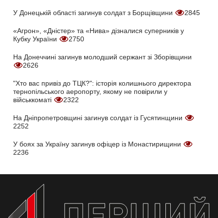
У Донецькій області загинув солдат з Борщівщини
2845
«Агрон», «Дністер» та «Нива» дізналися суперників у
Кубку України
2750
На Донеччині загинув молодший сержант зі Зборівщини
2626
"Хто вас привіз до ТЦК?": історія колишнього директора
тернопільського аеропорту, якому не повірили у
військкоматі
2322
На Дніпропетровщині загинув солдат із Гусятинщини
2252
У боях за Україну загинув офіцер із Монастирищини
2236