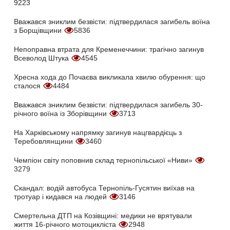
9223
Вважався зниклим безвісти: підтвердилася загибель воїна
з Борщівщини
5836
Непоправна втрата для Кременеччини: трагічно загинув
Всеволод Штука
4545
Хресна хода до Почаєва викликала хвилю обурення: що
сталося
4484
Вважався зниклим безвісти: підтвердилася загибель 30-
річного воїна із Зборівщини
3713
На Харківському напрямку загинув нацгвардієць з
Теребовлянщини
3460
Чемпіон світу поповнив склад тернопільської «Ниви»
3279
Скандал: водій автобуса Тернопіль-Гусятин виїхав на
тротуар і кидався на людей
3146
Смертельна ДТП на Козівщині: медики не врятували
життя 16-річного мотоцикліста
2948