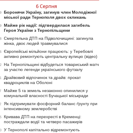
6 Серпня
Боронячи Україну, загинув член Молодіжної
9
міської ради Тернополя двох скликань
Майже рік надії: підтвердилася загибель
9
Героя України з Тернопільщини
Смертельна ДТП на Підволочищині: загинула
8
жінка, двоє людей травмувалися
Європейські мільйони працюють: у Теребовлі
6
активно ремонтують центральну вулицю (відео)
На Тернопільщині відбудеться товариський матч
2
за участю легенди українського футзалу
Драйвовий відпочинок та драйв: прокат
1
квадроциклів на Оболоні
Майже 5 га земель незаконно опинилися у
7
комунальній власності Бучацької міськради
Як підтримувати фосфорний баланс ґрунту при
2
інтенсивному землеробстві
Кривава ДТП на перехресті в Кременці:
5
постраждали водії та четверо пасажирів
У Тернополі капітально відремонтують
0