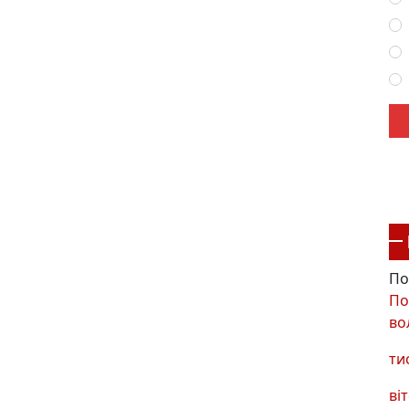
По
По
во
ти
віт