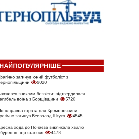
НАЙПОПУЛЯРНІШЕ
рагічно загинув юний футболіст з
Тернопільщини
9020
Вважався зниклим безвісти: підтвердилася
загибель воїна з Борщівщини
5720
Непоправна втрата для Кременеччини:
трагічно загинув Всеволод Штука
4545
Хресна хода до Почаєва викликала хвилю
обурення: що сталося
4478