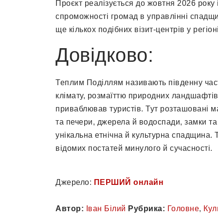
Проєкт реалізується до жовтня 2026 року 
спроможності громад в управлінні спадщ
ще кількох подібних візит-центрів у регіоні
Довідково:
Теплим Поділлям називають південну част
клімату, розмаїттю природних ландшафтів 
приваблював туристів. Тут розташовані м
та печери, джерела й водоспади, замки та 
унікальна етнічна й культурна спадщина.
відомих постатей минулого й сучасності.
Джерело:
ПЕРШИЙ онлайн
Автор:
Іван Білий
Рубрика:
Головне
,
Кул