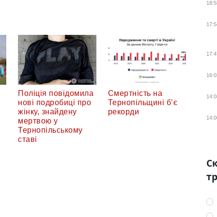
18:5
17:5
17:4
16:0
Поліція повідомила
Смертність на
14:0
нові подробиці про
Тернопільщині б’є
жінку, знайдену
рекорди
14:0
мертвою у
Тернопільському
ставі
Ск
тр