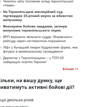
Чемпіон світу поповнив склад тернопільської
5
«Ниви»
На Тернопільщині апеляційний суд
4
підтвердив 15-річний вирок за вбивство
випускниці
Виконуючи бойове завдання, загинув
7
випускник тернопільського ліцею
ВРП вирішила звільнити суддю Зборівського
2
райсуду через систематичні порушення
Ліфт у Бучацькій лікарні будуватиме фірма, яка
8
фігурує в кримінальному провадженні
Директор з Тернопільщини – у ТОП-50
0
найкращих освітян України!
Більше >>
ільки, на вашу думку, ще
иватимуть активні бойові дії?
ще декілька років
не менше року