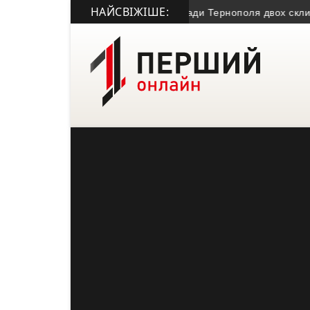
НАЙСВІЖІШЕ:
агинув член Молодіжної міської ради Тернополя двох скликань
•