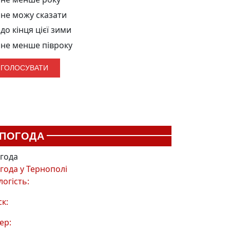
не можу сказати
до кінця цієї зими
не менше півроку
ПОГОДА
года
года у
Тернополі
логість:
ск:
ер: