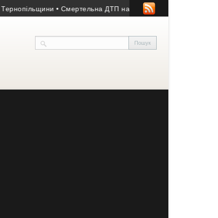
опільщини
• Смертельна ДТП на Підволочищині: загинула жінка