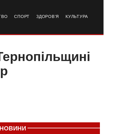
ТВО
СПОРТ
ЗДОРОВ’Я
КУЛЬТУРА
 Тернопільщині
тр
НОВИНИ