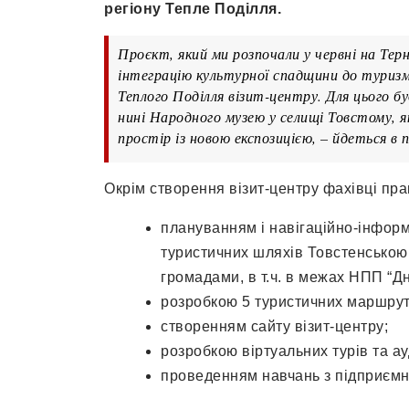
регіону Тепле Поділля.
Проєкт, який ми розпочали у червні на Тер
інтеграцію культурної спадщини до туризм
Теплого Поділля візит-центру. Для цього б
нині Народного музею у селищі Товстому, 
простір із новою експозицією, – йдеться в 
Окрім створення візит-центру фахівці пр
плануванням і навігаційно-інфор
туристичних шляхів Товстенською
громадами, в т.ч. в межах НПП “Дн
розробкою 5 туристичних маршрутів
створенням сайту візит-центру;
розробкою віртуальних турів та ауд
проведенням навчань з підприємн