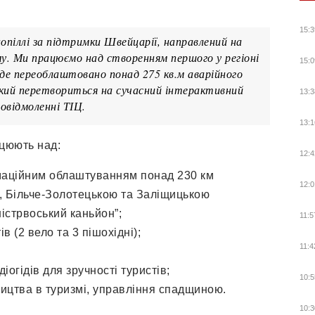
15:3
нопіллі за підтримки Швейцарії, направлений на
у. Ми працюємо над створенням першого у регіоні
15:0
уде переоблаштовано понад 275 кв.м аварійного
який перетвориться на сучасний інтерактивний
13:3
повідмоленні ТІЦ.
13:1
ацюють над:
12:4
маційним облаштуванням понад 230 км
12:0
, Більче-Золотецькою та Заліщицькою
істрвоський каньйон”;
11:5
 (2 вело та 3 пішохідні);
11:4
іогідів для зручності туристів;
10:5
ицтва в туризмі, управління спадщиною.
10:3