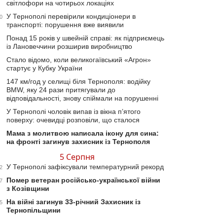
світлофори на чотирьох локаціях
У Тернополі перевірили кондиціонери в
0
транспорті: порушення вже виявили
Понад 15 років у швейній справі: як підприємець
із Лановеччини розширив виробництво
Стало відомо, коли великогаївський «Агрон»
стартує у Кубку України
147 км/год у селищі біля Тернополя: водійку
BMW, яку 24 рази притягували до
відповідальності, знову спіймали на порушенні
У Тернополі чоловік випав із вікна п’ятого
поверху: очевидці розповіли, що сталося
Мама з молитвою написала ікону для сина:
на фронті загинув захисник із Тернополя
5 Серпня
У Тернополі зафіксували температурний рекорд
2
Помер ветеран російсько-української війни
7
з Козівщини
На війні загинув 33-річний Захисник із
5
Тернопільщини