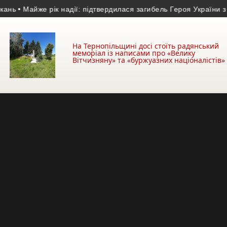
 Майже рік надії: підтвердилася загибель Героя України з Терн
На Тернопільщині досі стоїть радянський
меморіал із написами про «Велику
Вітчизняну» та «буржуазних націоналістів»