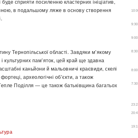
і буде сприяти посиленню кластерних ініціатив,
иною, в подальшому ляже в основу створення
10:0
.
9:30
9:00
8:30
ину Тернопільської області. Завдяки м’якому
і культурних пам’яток, цей край ще здавна
асштабні каньйони й мальовничі краєвиди, скелі
8:00
фортеці, археологічні об’єкти, а також
7:30
 Тепле Поділля — це також батьківщина багатьох
23:2
20:4
19:1
ьтура