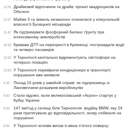
Драйвовий відпочинок та драйв: прокат квадроциклів на
12:01
Оболоні
Майже 5 га земель незаконно опинилися у комунальній
11:57
власності Бучацької міськради
Як підтримувати фосфорний баланс ґрунту при
11:42
інтенсивному землеробстві
Кривава ДТП на перехресті в Кременці: постраждали водії
10:55
та четверо пасажирів
У Тернополі капітально відремонтують світлофори на
10:30
чотирьох локаціях
У Тернополі перевірили кондиціонери в транспорті:
10:00
порушення вже виявили
Понад 15 років у швейній справі: як підприємець із
9:30
Лановеччини розширив виробництво
Стало відомо, коли великогаївський «Агрон» стартує у
9:00
Кубку України
147 км/год у селищі біля Тернополя: водійку BMW, яку 24
8:30
рази притягували до відповідальності, знову спіймали на
порушенні
У Тернополі чоловік випав із вікна п’ятого поверху:
8:00