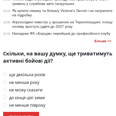
гривень у службове авто патрульних
Як купити піжаму та білизну Victoria’s Secret і не натрапити
13:10
на підробку
Агрохолдинг інвестує у зрошення на Тернопільщині: площі
13:08
поливу зростуть удвічі до 2027 року
Нападник ФК «Борщів» перейшов до професійного клубу
12:43
Більше >>
Скільки, на вашу думку, ще триватимуть
активні бойові дії?
ще декілька років
не менше року
не можу сказати
до кінця цієї зими
не менше півроку