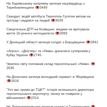
На Харківському напрямку загинув нацгвардієць з
Теребовлянщини
3449
Скандал: водій автобуса Тернопіль-Гусятин виїхав на
тротуар і кидався на людей
3039
Смертельна ДТП на Козівщині: медики не врятували
життя 16-річного мотоцикліста
2893
У Донецькій області загинув солдат з Борщівщини
2841
«Агрон», «Дністер» та «Нива» дізналися суперників у
Кубку України
2745
Чемпіон світу поповнив склад тернопільської «Ниви»
2630
На Донеччині загинув молодший сержант зі Зборівщини
2616
"Хто вас привіз до ТЦК?": історія колишнього директора
тернопільського аеропорту, якому не повірили у
військкоматі
2314
На Дніпропетровщині загинув солдат із Гусятинщини