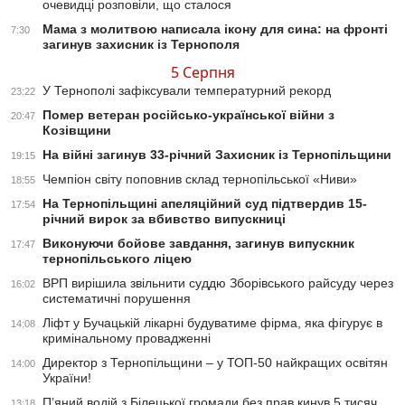
очевидці розповіли, що сталося
Мама з молитвою написала ікону для сина: на фронті
7:30
загинув захисник із Тернополя
5 Серпня
У Тернополі зафіксували температурний рекорд
23:22
Помер ветеран російсько-української війни з
20:47
Козівщини
На війні загинув 33-річний Захисник із Тернопільщини
19:15
Чемпіон світу поповнив склад тернопільської «Ниви»
18:55
На Тернопільщині апеляційний суд підтвердив 15-
17:54
річний вирок за вбивство випускниці
Виконуючи бойове завдання, загинув випускник
17:47
тернопільського ліцею
ВРП вирішила звільнити суддю Зборівського райсуду через
16:02
систематичні порушення
Ліфт у Бучацькій лікарні будуватиме фірма, яка фігурує в
14:08
кримінальному провадженні
Директор з Тернопільщини – у ТОП-50 найкращих освітян
14:00
України!
П’яний водій з Білецької громади без прав кинув 5 тисяч
13:18