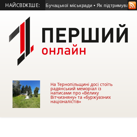
НАЙСВІЖІШЕ:
ній власності Бучацької міськради
• Як підтримувати фосфо
На Тернопільщині досі стоїть
радянський меморіал із
написами про «Велику
Вітчизняну» та «буржуазних
націоналістів»