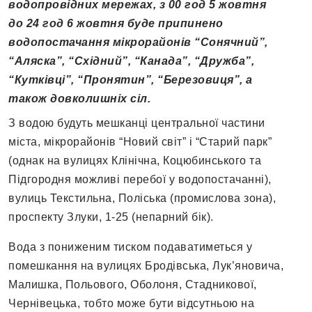
водопровідних мережах, з 00 год 5 жовтня
до
2
4 год 6 жовтня буде припинено
водопостачання мікрорайонів “Сонячний”,
“Аляска”, “Східний”, “Канада”, “Дружба”,
“Кутківці”, “Пронятин”, “Березовиця”, а
також довколишніх сіл.
З водою будуть мешканці центральної частини
міста, мікрорайонів “Новий світ” і “Старий парк”
(однак на вулицях Клінічна, Коцюбинського та
Підгородня можливі перебої у водопостачанні),
вулиць Текстильна, Поліська (промислова зона),
проспекту Злуки, 1-25 (непарний бік).
Вода з пониженим тиском подаватиметься у
помешкання на вулицях Бродівська, Лук’яновича,
Малишка, Польового, Оболоня, Стадникової,
Чернівецька, тобто може бути відсутньою на