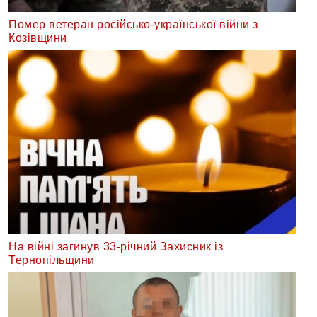
Помер ветеран російсько-української війни з
Козівщини
На війні загинув 33-річний Захисник із
Тернопільщини