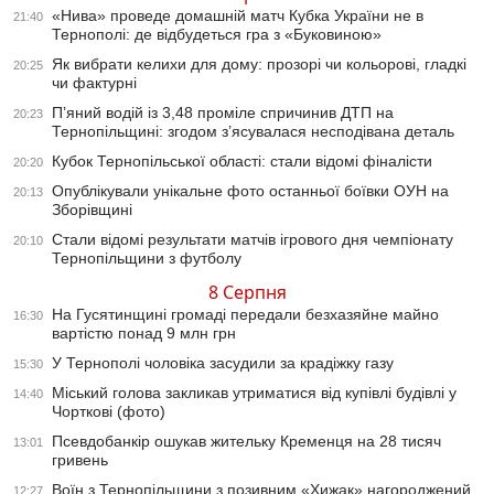
«Нива» проведе домашній матч Кубка України не в
21:40
Тернополі: де відбудеться гра з «Буковиною»
Як вибрати келихи для дому: прозорі чи кольорові, гладкі
20:25
чи фактурні
П’яний водій із 3,48 проміле спричинив ДТП на
20:23
Тернопільщині: згодом з’ясувалася несподівана деталь
Кубок Тернопільської області: стали відомі фіналісти
20:20
Опублікували унікальне фото останньої боївки ОУН на
20:13
Зборівщині
Стали відомі результати матчів ігрового дня чемпіонату
20:10
Тернопільщини з футболу
8 Серпня
На Гусятинщині громаді передали безхазяйне майно
16:30
вартістю понад 9 млн грн
У Тернополі чоловіка засудили за крадіжку газу
15:30
Міський голова закликав утриматися від купівлі будівлі у
14:40
Чорткові (фото)
Псевдобанкір ошукав жительку Кременця на 28 тисяч
13:01
гривень
Воїн з Тернопільщини з позивним «Хижак» нагороджений
12:27