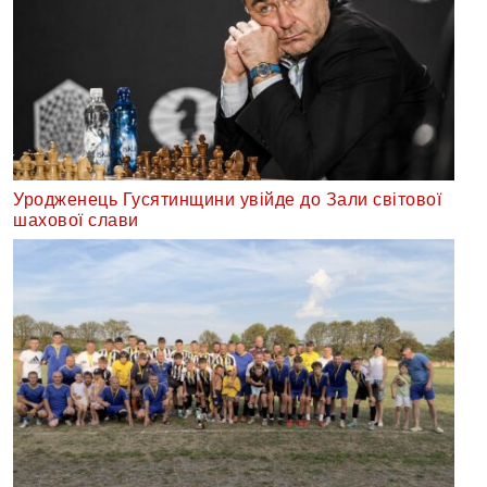
Уродженець Гусятинщини увійде до Зали світової
шахової слави