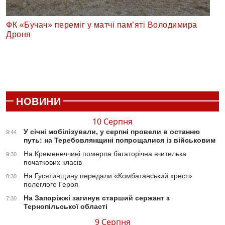
ФК «Бучач» переміг у матчі пам’яті Володимира
Дроня
НОВИНИ
10 Серпня
У січні мобілізували, у серпні провели в останню
9:44
путь: на Теребовлянщині попрощалися із військовим
На Кременеччині померла багаторічна вчителька
9:30
початкових класів
На Гусятинщину передали «Комбатанський хрест»
8:30
полеглого Героя
На Запоріжжі загинув старший сержант з
7:30
Тернопільської області
9 Серпня