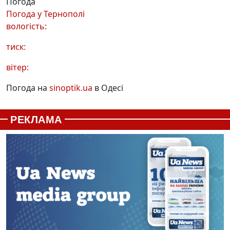
Погода
Погода у
Тернополі
вологість:
тиск:
вітер:
Погода на
sinoptik.ua
в Одесі
РЕКЛАМА