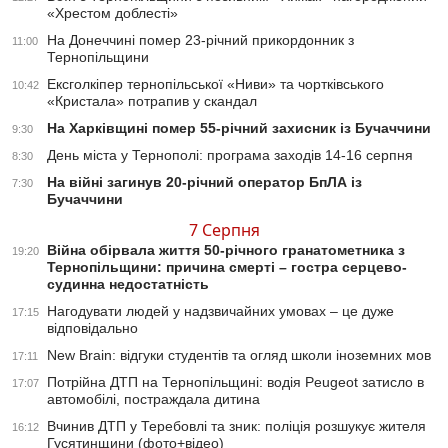
«Хрестом доблесті»
На Донеччині помер 23-річний прикордонник з
11:00
Тернопільщини
Ексголкіпер тернопільської «Ниви» та чортківського
10:42
«Кристала» потрапив у скандал
На Харківщині помер 55-річний захисник із Бучаччини
9:30
День міста у Тернополі: програма заходів 14-16 серпня
8:30
На війні загинув 20-річний оператор БпЛА із
7:30
Бучаччини
7 Серпня
Війна обірвала життя 50-річного гранатометника з
19:20
Тернопільщини: причина смерті – гостра серцево-
судинна недостатність
Нагодувати людей у надзвичайних умовах – це дуже
17:15
відповідально
New Brain: відгуки студентів та огляд школи іноземних мов
17:11
Потрійна ДТП на Тернопільщині: водія Peugeot затисло в
17:07
автомобілі, постраждала дитина
Вчинив ДТП у Теребовлі та зник: поліція розшукує жителя
16:12
Гусятинщини (фото+відео)