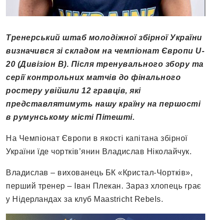
Тренерський штаб молодіжної збірної України
визначився зі складом на чемпіонат Європи U-
20 (Дивізіон В). Після тренувального збору та
серії контрольних матчів до фінального
ростеру увійшли 12 гравців, які
представлятимуть нашу країну на першості
в румунському місті Пітешті.
На Чемпіонат Європи в якості капітана збірної
України їде чортків’янин Владислав Ніколайчук.
Владислав – вихованець БК «Кристал-Чортків»,
перший тренер – Іван Плекан. Зараз хлопець грає
у Нідерландах за клуб Maastricht Rebels.