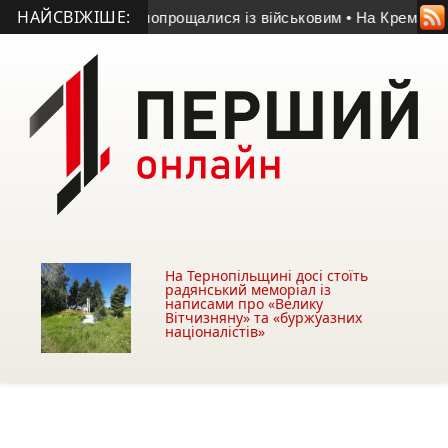
НАЙСВІЖІШЕ:
еребовлянщині попрощалися із військовим
• На Кременеччині п
На Тернопільщині досі стоїть
радянський меморіал із
написами про «Велику
Вітчизняну» та «буржуазних
націоналістів»