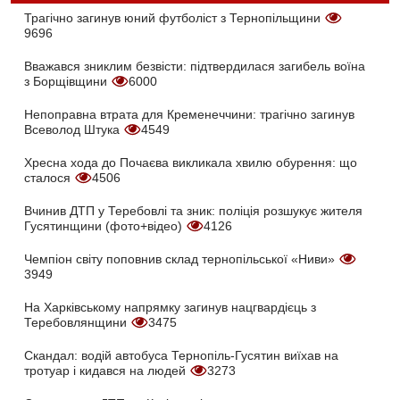
Трагічно загинув юний футболіст з Тернопільщини
9696
Вважався зниклим безвісти: підтвердилася загибель воїна
з Борщівщини
6000
Непоправна втрата для Кременеччини: трагічно загинув
Всеволод Штука
4549
Хресна хода до Почаєва викликала хвилю обурення: що
сталося
4506
Вчинив ДТП у Теребовлі та зник: поліція розшукує жителя
Гусятинщини (фото+відео)
4126
Чемпіон світу поповнив склад тернопільської «Ниви»
3949
На Харківському напрямку загинув нацгвардієць з
Теребовлянщини
3475
Скандал: водій автобуса Тернопіль-Гусятин виїхав на
тротуар і кидався на людей
3273