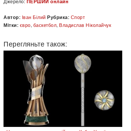
Джерело:
ПЕРШИЙ онлайн
Автор:
Іван Білий
Рубрика:
Спорт
Мітки:
євро
,
баскетбол
,
Владислав Ніколайчук
Перегляньте також: