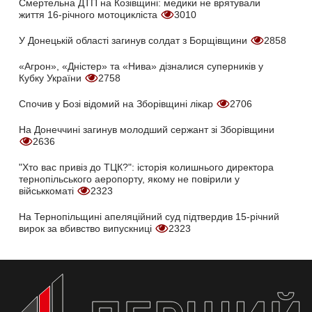
Смертельна ДТП на Козівщині: медики не врятували
життя 16-річного мотоцикліста
3010
У Донецькій області загинув солдат з Борщівщини
2858
«Агрон», «Дністер» та «Нива» дізналися суперників у
Кубку України
2758
Спочив у Бозі відомий на Зборівщині лікар
2706
На Донеччині загинув молодший сержант зі Зборівщини
2636
"Хто вас привіз до ТЦК?": історія колишнього директора
тернопільського аеропорту, якому не повірили у
військкоматі
2323
На Тернопільщині апеляційний суд підтвердив 15-річний
вирок за вбивство випускниці
2323