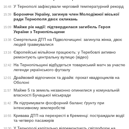
У Тернополі зафіксували черговий температурний рекорд
16:48
Боронячи Україну, загинув член Молодіжної міської
15:39
ради Тернополя двох скликань
Майже рік надії: підтвердилася загибель Героя
15:09
України з Тернопільщини
Смертельна ДТП на Підволочищині: загинула жінка, двоє
13:38
людей травмувалися
Європейські мільйони працюють: у Теребовлі активно
13:16
ремонтують центральну вулицю (відео)
На Тернопільщині відбудеться товариський матч за участю
12:42
легенди українського футзалу
Драйвовий відпочинок та драйв: прокат квадроциклів на
12:01
Оболоні
Майже 5 га земель незаконно опинилися у комунальній
11:57
власності Бучацької міськради
Як підтримувати фосфорний баланс ґрунту при
11:42
інтенсивному землеробстві
Кривава ДТП на перехресті в Кременці: постраждали водії
10:55
та четверо пасажирів
У Тернополі капітально відремонтують світлофори на
10:30