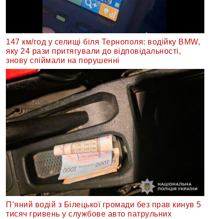
147 км/год у селищі біля Тернополя: водійку BMW,
яку 24 рази притягували до відповідальності,
знову спіймали на порушенні
П’яний водій з Білецької громади без прав кинув 5
тисяч гривень у службове авто патрульних