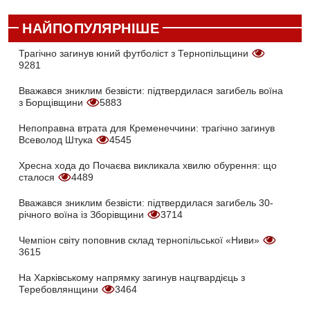
НАЙПОПУЛЯРНІШЕ
Трагічно загинув юний футболіст з Тернопільщини
9281
Вважався зниклим безвісти: підтвердилася загибель воїна
з Борщівщини
5883
Непоправна втрата для Кременеччини: трагічно загинув
Всеволод Штука
4545
Хресна хода до Почаєва викликала хвилю обурення: що
сталося
4489
Вважався зниклим безвісти: підтвердилася загибель 30-
річного воїна із Зборівщини
3714
Чемпіон світу поповнив склад тернопільської «Ниви»
3615
На Харківському напрямку загинув нацгвардієць з
Теребовлянщини
3464