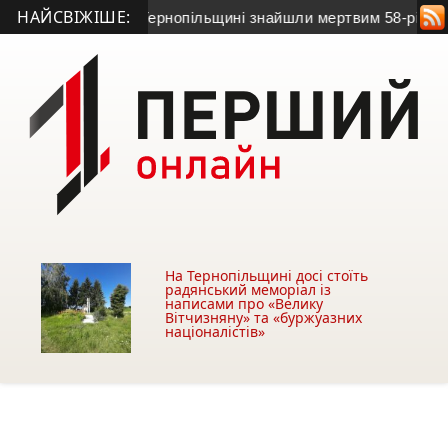
НАЙСВІЖІШЕ:
 на зв’язок: на Тернопільщині знайшли мертвим 58-річного чо
На Тернопільщині досі стоїть
радянський меморіал із
написами про «Велику
Вітчизняну» та «буржуазних
націоналістів»