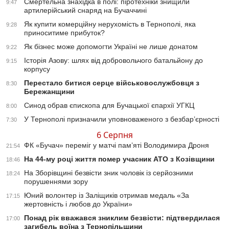
Смертельна знахідка в полі: піротехніки знищили
9:47
артилерійський снаряд на Бучаччині
Як купити комерційну нерухомість в Тернополі, яка
9:28
приноситиме прибуток?
Як бізнес може допомогти Україні не лише донатом
9:22
Історія Азову: шлях від добровольчого батальйону до
9:15
корпусу
Перестало битися серце військовослужбовця з
8:30
Бережанщини
Синод обрав єпископа для Бучацької єпархії УГКЦ
8:00
У Тернополі призначили уповноваженого з безбар’єрності
7:30
6 Серпня
ФК «Бучач» переміг у матчі пам’яті Володимира Дроня
21:54
На 44-му році життя помер учасник АТО з Козівщини
18:46
На Зборівщині безвісти зник чоловік із серйозними
18:24
порушеннями зору
Юний волонтер із Заліщиків отримав медаль «За
17:15
жертовність і любов до України»
Понад рік вважався зниклим безвісти: підтвердилася
17:00
загибель воїна з Тернопільщини