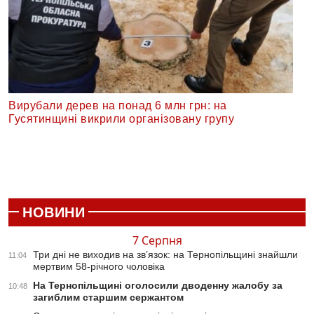
Вирубали дерев на понад 6 млн грн: на
Гусятинщині викрили організовану групу
НОВИНИ
7 Серпня
Три дні не виходив на зв’язок: на Тернопільщині знайшли
11:04
мертвим 58-річного чоловіка
На Тернопільщині оголосили дводенну жалобу за
10:48
загиблим старшим сержантом