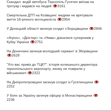
Скандал: водій автобуса Тернопіль-Гусятин виїхав на
тротуар і кидався на людей
3161
Смертельна ДТП на Козівщині: медики не врятували
життя 16-річного мотоцикліста
2954
У Донецькій області загинув солдат з Борщівщини
2846
«Агрон», «Дністер» та «Нива» дізналися суперників у
Кубку України
2751
На Донеччині загинув молодший сержант зі Зборівщини
2628
"Хто вас привіз до ТЦК?": історія колишнього директора
тернопільського аеропорту, якому не повірили у
військкоматі
2322
На Дніпропетровщині загинув солдат із Гусятинщини
2252
У боях за Україну загинув офіцер із Монастирищини
2236