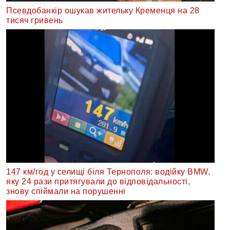
Псевдобанкір ошукав жительку Кременця на 28
тисяч гривень
147 км/год у селищі біля Тернополя: водійку BMW,
яку 24 рази притягували до відповідальності,
знову спіймали на порушенні