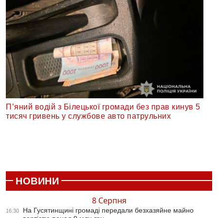
П’яний водій з Білецької громади без прав кинув 5
тисяч гривень у службове авто патрульних
НОВИНИ
8 Серпня
На Гусятинщині громаді передали безхазяйне майно
16:30