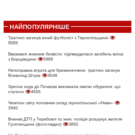
НАЙПОПУЛЯРНІШЕ
Трагічно загинув юний футболіст з Тернопільщини
9589
Вважався зниклим безвісти: підтвердилася загибель воїна
з Борщівщини
5988
Непоправна втрата для Кременеччини: трагічно загинув
Всеволод Штука
4548
Хресна хода до Почаєва викликала хвилю обурення: що
сталося
4505
Чемпіон світу поповнив склад тернопільської «Ниви»
3940
Вчинив ДТП у Теребовлі та зник: поліція розшукує жителя
Гусятинщини (фото+відео)
3892