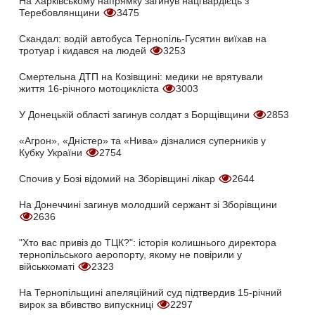
На Харківському напрямку загинув нацгвардієць з
Теребовлянщини
3475
Скандал: водій автобуса Тернопіль-Гусятин виїхав на
тротуар і кидався на людей
3253
Смертельна ДТП на Козівщині: медики не врятували
життя 16-річного мотоцикліста
3003
У Донецькій області загинув солдат з Борщівщини
2853
«Агрон», «Дністер» та «Нива» дізналися суперників у
Кубку України
2754
Спочив у Бозі відомий на Зборівщині лікар
2644
На Донеччині загинув молодший сержант зі Зборівщини
2636
"Хто вас привіз до ТЦК?": історія колишнього директора
тернопільського аеропорту, якому не повірили у
військкоматі
2323
На Тернопільщині апеляційний суд підтвердив 15-річний
вирок за вбивство випускниці
2297