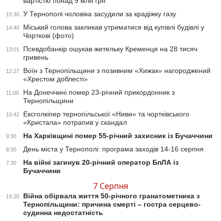
вартістю понад 9 млн грн
У Тернополі чоловіка засудили за крадіжку газу
15:30
Міський голова закликав утриматися від купівлі будівлі у
14:40
Чорткові (фото)
Псевдобанкір ошукав жительку Кременця на 28 тисяч
13:01
гривень
Воїн з Тернопільщини з позивним «Хижак» нагороджений
12:27
«Хрестом доблесті»
На Донеччині помер 23-річний прикордонник з
11:00
Тернопільщини
Ексголкіпер тернопільської «Ниви» та чортківського
10:42
«Кристала» потрапив у скандал
На Харківщині помер 55-річний захисник із Бучаччини
9:30
День міста у Тернополі: програма заходів 14-16 серпня
8:30
На війні загинув 20-річний оператор БпЛА із
7:30
Бучаччини
7 Серпня
Війна обірвала життя 50-річного гранатометника з
19:20
Тернопільщини: причина смерті – гостра серцево-
судинна недостатність