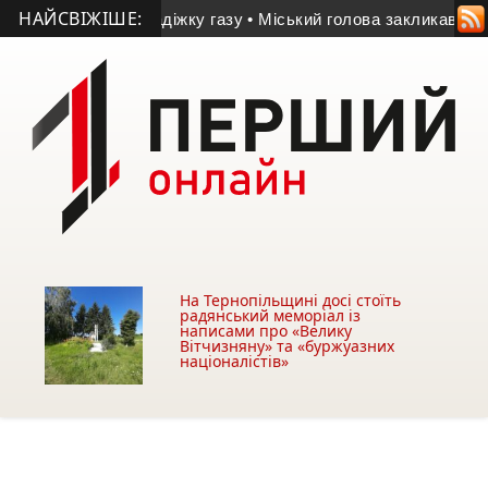
НАЙСВІЖІШЕ:
засудили за крадіжку газу
• Міський голова закликав утримати
На Тернопільщині досі стоїть
радянський меморіал із
написами про «Велику
Вітчизняну» та «буржуазних
націоналістів»