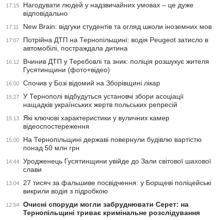
Нагодувати людей у надзвичайних умовах – це дуже
17:15
відповідально
New Brain: відгуки студентів та огляд школи іноземних мов
17:11
Потрійна ДТП на Тернопільщині: водія Peugeot затисло в
17:07
автомобілі, постраждала дитина
Вчинив ДТП у Теребовлі та зник: поліція розшукує жителя
16:12
Гусятинщини (фото+відео)
Спочив у Бозі відомий на Зборівщині лікар
16:00
У Тернополі відбудуться установчі збори асоціації
15:27
нащадків українських жертв польських репресій
Які ключові характеристики у вуличних камер
15:13
відеоспостереження
На Тернопільщині державі повернули будівлю вартістю
15:00
понад 50 млн грн
Уродженець Гусятинщини увійде до Зали світової шахової
14:44
слави
27 тисяч за фальшиве посвідчення: у Борщеві поліцейські
13:04
викрили водія з підробкою
Очисні споруди могли забруднювати Серет: на
12:54
Тернопільщині триває кримінальне розслідування