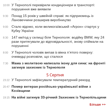
У Тернополі перевірили кондиціонери в транспорті:
10:00
порушення вже виявили
Понад 15 років у швейній справі: як підприємець із
9:30
Лановеччини розширив виробництво
Стало відомо, коли великогаївський «Агрон» стартує у
9:00
Кубку України
147 км/год у селищі біля Тернополя: водійку BMW, яку 24
8:30
рази притягували до відповідальності, знову спіймали на
порушенні
У Тернополі чоловік випав із вікна п’ятого поверху:
8:00
очевидці розповіли, що сталося
Мама з молитвою написала ікону для сина: на фронті
7:30
загинув захисник із Тернополя
5 Серпня
У Тернополі зафіксували температурний рекорд
23:22
Помер ветеран російсько-української війни з
20:47
Козівщини
На війні загинув 33-річний Захисник із Тернопільщини
19:15
Більше >>