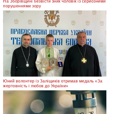
На Зборівщині безвісти зник чоловік із серйозними
порушеннями зору
Юний волонтер із Заліщиків отримав медаль «За
жертовність і любов до України»