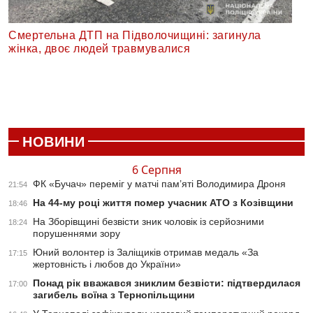
Смертельна ДТП на Підволочищині: загинула
жінка, двоє людей травмувалися
НОВИНИ
6 Серпня
ФК «Бучач» переміг у матчі пам’яті Володимира Дроня
21:54
На 44-му році життя помер учасник АТО з Козівщини
18:46
На Зборівщині безвісти зник чоловік із серйозними
18:24
порушеннями зору
Юний волонтер із Заліщиків отримав медаль «За
17:15
жертовність і любов до України»
Понад рік вважався зниклим безвісти: підтвердилася
17:00
загибель воїна з Тернопільщини