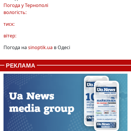
Погода у
Тернополі
вологість:
тиск:
вітер:
Погода на
sinoptik.ua
в Одесі
РЕКЛАМА