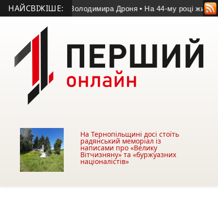
НАЙСВІЖІШЕ:
матчі пам’яті Володимира Дроня
• На 44-му році життя помер
На Тернопільщині досі стоїть
радянський меморіал із
написами про «Велику
Вітчизняну» та «буржуазних
націоналістів»