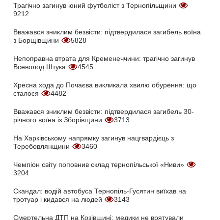
Трагічно загинув юний футболіст з Тернопільщини
9212
Вважався зниклим безвісти: підтвердилася загибель воїна
з Борщівщини
5828
Непоправна втрата для Кременеччини: трагічно загинув
Всеволод Штука
4545
Хресна хода до Почаєва викликала хвилю обурення: що
сталося
4482
Вважався зниклим безвісти: підтвердилася загибель 30-
річного воїна із Зборівщини
3713
На Харківському напрямку загинув нацгвардієць з
Теребовлянщини
3460
Чемпіон світу поповнив склад тернопільської «Ниви»
3204
Скандал: водій автобуса Тернопіль-Гусятин виїхав на
тротуар і кидався на людей
3143
Смертельна ДТП на Козівщині: медики не врятували