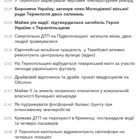
У Тернополі зафіксували черговий температурний рекорд
16:48
Боронячи Україну, загинув член Молодіжної міської
15:39
ради Тернополя двох скликань
Майже рік надії: підтвердилася загибель Героя
15:09
України з Тернопільщини
Смертельна ДТП на Підволочищині: загинула жінка, двоє
13:38
людей травмувалися
Європейські мільйони працюють: у Теребовлі активно
13:16
ремонтують центральну вулицю (відео)
На Тернопільщині відбудеться товариський матч за участю
12:42
легенди українського футзалу
Драйвовий відпочинок та драйв: прокат квадроциклів на
12:01
Оболоні
Майже 5 га земель незаконно опинилися у комунальній
11:57
власності Бучацької міськради
Як підтримувати фосфорний баланс ґрунту при
11:42
інтенсивному землеробстві
Кривава ДТП на перехресті в Кременці: постраждали водії
10:55
та четверо пасажирів
У Тернополі капітально відремонтують світлофори на
10:30
чотирьох локаціях