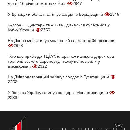
життя 16-річного мотоцикліста
2947
У Донецькій області загинув солдат з Борщівщини
2845
«Агрон», «Дністер» та «Нива» дізналися суперників у
Кубку України
2750
На Донеччині загинув молодший сержант зі Зборівщини
2626
"Хто вас привіз до ТЦК?": історія колишнього директора
тернопільського аеропорту, якому не повірили у
військкоматі
2322
На Дніпропетровщині загинув солдат із Гусятинщини
2252
У боях за Україну загинув офіцер із Монастирищини
2236