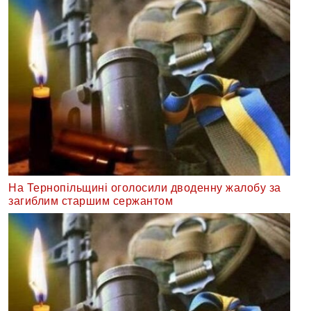
На Тернопільщині оголосили дводенну жалобу за
загиблим старшим сержантом