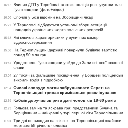
Вчинив ДТП у Теребовлі та зник: поліція розшукує жителя
16:12
Гусятинщини (фото+відео)
Спочив у Бозі відомий на Зборівщині лікар
16:00
У Тернополі відбудуться установчі збори асоціації
15:27
нащадків українських жертв польських репресій
Які ключові характеристики у вуличних камер
15:13
відеоспостереження
На Тернопільщині державі повернули будівлю вартістю
15:00
понад 50 млн грн
Уродженець Гусятинщини увійде до Зали світової шахової
14:44
слави
27 тисяч за фальшиве посвідчення: у Борщеві поліцейські
13:04
викрили водія з підробкою
Очисні споруди могли забруднювати Серет: на
12:54
Тернопільщині триває кримінальне розслідування
Кабмін доручив звірити дані чоловіків 18-60 років
12:39
Гольова заміна та яскрава гра: представники Бучача та
12:23
Борщівщини – найкращі у турі першої ліги Тернопільщини
Три дні не виходив на зв’язок: на Тернопільщині знайшли
11:04
мертвим 58-річного чоловіка