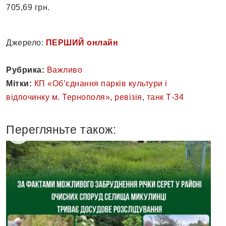
705,69 грн.
Джерело:
ПЕРШИЙ онлайн
Рубрика:
Важливо
Мітки:
КП «Об’єднання парків культури і
відпочинку м. Тернополя»
,
ревізія
,
танк Т-34
Перегляньте також: