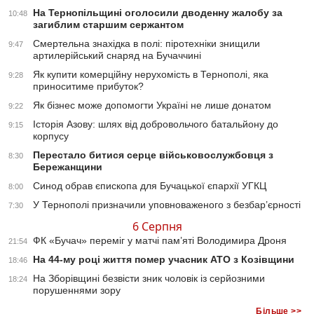
На Тернопільщині оголосили дводенну жалобу за
10:48
загиблим старшим сержантом
Смертельна знахідка в полі: піротехніки знищили
9:47
артилерійський снаряд на Бучаччині
Як купити комерційну нерухомість в Тернополі, яка
9:28
приноситиме прибуток?
Як бізнес може допомогти Україні не лише донатом
9:22
Історія Азову: шлях від добровольчого батальйону до
9:15
корпусу
Перестало битися серце військовослужбовця з
8:30
Бережанщини
Синод обрав єпископа для Бучацької єпархії УГКЦ
8:00
У Тернополі призначили уповноваженого з безбар’єрності
7:30
6 Серпня
ФК «Бучач» переміг у матчі пам’яті Володимира Дроня
21:54
На 44-му році життя помер учасник АТО з Козівщини
18:46
На Зборівщині безвісти зник чоловік із серйозними
18:24
порушеннями зору
Більше >>