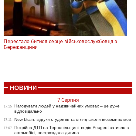
Перестало битися серце військовослужбовця з
Бережанщини
НОВИНИ
7 Серпня
Нагодувати людей у надзвичайних умовах – це дуже
17:15
відповідально
New Brain: відгуки студентів та огляд школи іноземних мов
17:11
Потрійна ДТП на Тернопільщині: водія Peugeot затисло в
17:07
автомобілі, постраждала дитина