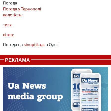
Погода
Погода у
Тернополі
вологість:
тиск:
вітер:
Погода на
sinoptik.ua
в Одесі
РЕКЛАМА