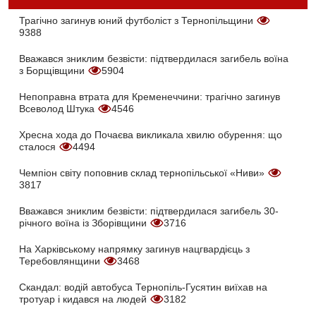
Трагічно загинув юний футболіст з Тернопільщини
9388
Вважався зниклим безвісти: підтвердилася загибель воїна
з Борщівщини
5904
Непоправна втрата для Кременеччини: трагічно загинув
Всеволод Штука
4546
Хресна хода до Почаєва викликала хвилю обурення: що
сталося
4494
Чемпіон світу поповнив склад тернопільської «Ниви»
3817
Вважався зниклим безвісти: підтвердилася загибель 30-
річного воїна із Зборівщини
3716
На Харківському напрямку загинув нацгвардієць з
Теребовлянщини
3468
Скандал: водій автобуса Тернопіль-Гусятин виїхав на
тротуар і кидався на людей
3182