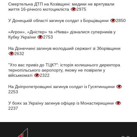
Смертельна ДТП на Козівщині: медики не врятували
життя 16-річного мотоцикліста
2975
У Донецькій області загинув солдат з Борщівщини
2850
«Агрон», «Дністер» та «Нива» дізналися суперників у
Кубку України
2753
На Донеччині загинув молодший сержант зі Зборівщини
2632
"Хто вас привіз до ТЦК?": історія колишнього директора
тернопільського аеропорту, якому не повірили у
військкоматі
2322
На Дніпропетровщині загинув солдат із Гусятинщини
2253
У боях за Україну загинув офіцер із Монастирищини
2237