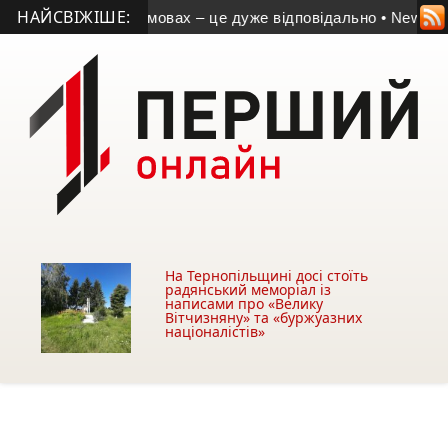
НАЙСВІЖІШЕ:
адзвичайних умовах – це дуже відповідально
• New Brain: ві
На Тернопільщині досі стоїть
радянський меморіал із
написами про «Велику
Вітчизняну» та «буржуазних
націоналістів»