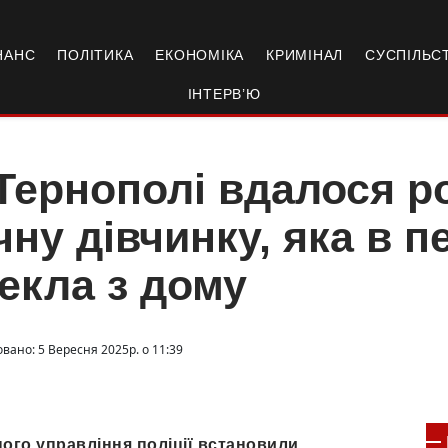
НАНС
ПОЛІТИКА
ЕКОНОМІКА
КРИМІНАЛ
СУСПІЛЬС
ІНТЕРВ’Ю
Тернополі вдалося р
чну дівчинку, яка в п
екла з дому
вано: 5 Вересня 2025р. о 11:39
ого управління поліції встановили