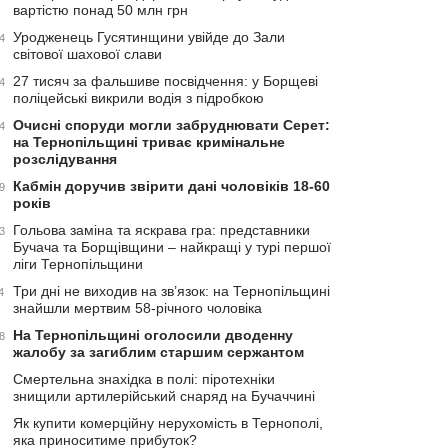
вартістю понад 50 млн грн
Уродженець Гусятинщини увійде до Зали
4
світової шахової слави
27 тисяч за фальшиве посвідчення: у Борщеві
4
поліцейські викрили водія з підробкою
Очисні споруди могли забруднювати Серет:
4
на Тернопільщині триває кримінальне
розслідування
Кабмін доручив звірити дані чоловіків 18-60
9
років
Гольова заміна та яскрава гра: представники
3
Бучача та Борщівщини – найкращі у турі першої
ліги Тернопільщини
Три дні не виходив на зв’язок: на Тернопільщині
4
знайшли мертвим 58-річного чоловіка
На Тернопільщині оголосили дводенну
8
жалобу за загиблим старшим сержантом
Смертельна знахідка в полі: піротехніки
знищили артилерійський снаряд на Бучаччині
Як купити комерційну нерухомість в Тернополі,
яка приноситиме прибуток?