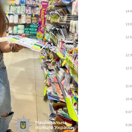
14:4
13:0
12:5
12:3
12:2
11:0
10:4
9:47
9:28