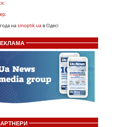
ск:
ер:
года на
sinoptik.ua
в Одесі
РЕКЛАМА
АРТНЕРИ