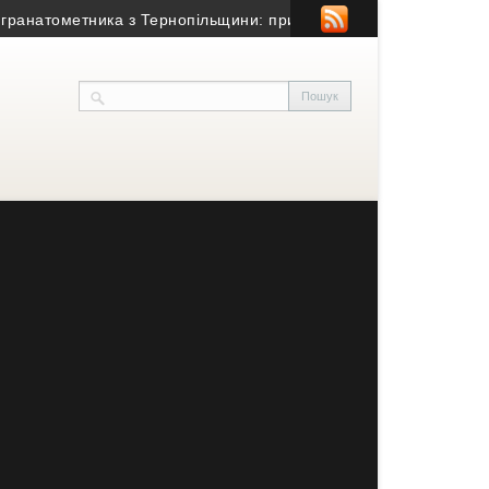
тометника з Тернопільщини: причина смерті – гостра серцево-с