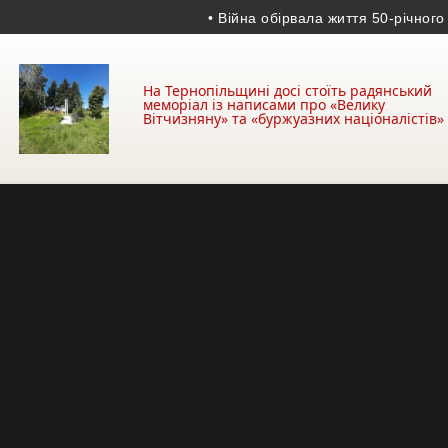
• Війна обірвала життя 50-річного грана
На Тернопільщині досі стоїть радянський
меморіал із написами про «Велику
Вітчизняну» та «буржуазних націоналістів»