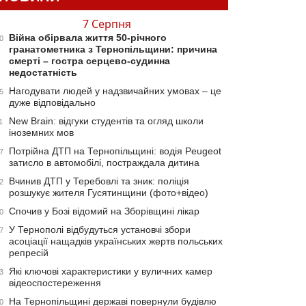
7 Серпня
Війна обірвала життя 50-річного
0
гранатометника з Тернопільщини: причина
смерті – гостра серцево-судинна
недостатність
Нагодувати людей у надзвичайних умовах – це
5
дуже відповідально
New Brain: відгуки студентів та огляд школи
1
іноземних мов
Потрійна ДТП на Тернопільщині: водія Peugeot
7
затисло в автомобілі, постраждала дитина
Вчинив ДТП у Теребовлі та зник: поліція
2
розшукує жителя Гусятинщини (фото+відео)
Спочив у Бозі відомий на Зборівщині лікар
0
У Тернополі відбудуться установчі збори
7
асоціації нащадків українських жертв польських
репресій
Які ключові характеристики у вуличних камер
3
відеоспостереження
На Тернопільщині державі повернули будівлю
0