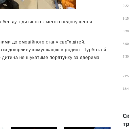
9:22
9:15
у бесіду з дитиною з метою недопущення
8:30
ними до емоційного стану своїх дітей,
8:00
ати довірливу комунікацію в родині. Турбота й
7:30
 що дитина не шукатиме порятунку за дверима
21:5
18:4
Ск
тр