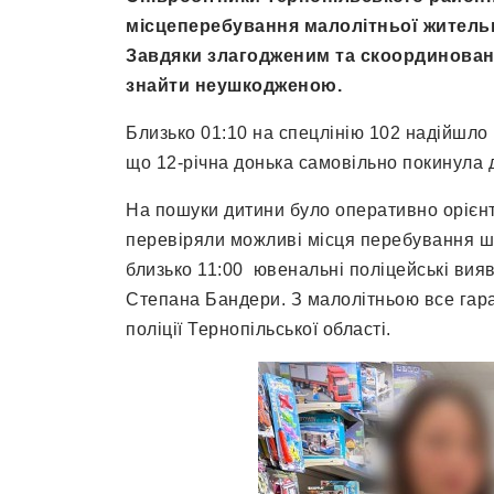
місцеперебування малолітньої жительк
Завдяки злагодженим та скоординован
знайти неушкодженою.
Близько 01:10 на спецлінію 102 надійшло п
що 12-річна донька самовільно покинула д
На пошуки дитини було оперативно орієнт
перевіряли можливі місця перебування шк
близько 11:00 ювенальні поліцейські вияв
Степана Бандери. З малолітньою все гараз
поліції Тернопільської області.