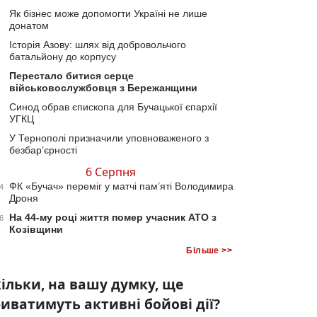
Як бізнес може допомогти Україні не лише
донатом
Історія Азову: шлях від добровольчого
батальйону до корпусу
Перестало битися серце
військовослужбовця з Бережанщини
Синод обрав єпископа для Бучацької єпархії
УГКЦ
У Тернополі призначили уповноваженого з
безбар’єрності
6 Серпня
ФК «Бучач» переміг у матчі пам’яті Володимира
4
Дроня
На 44-му році життя помер учасник АТО з
6
Козівщини
Більше >>
ільки, на вашу думку, ще
иватимуть активні бойові дії?