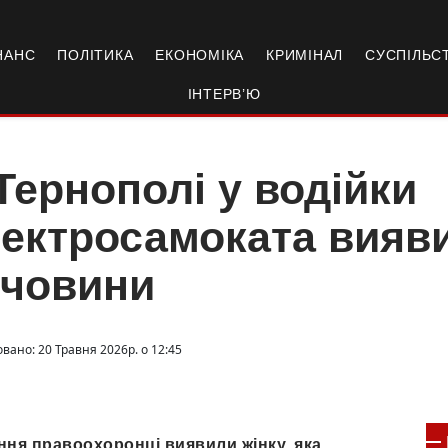
НАНС
ПОЛІТИКА
ЕКОНОМІКА
КРИМІНАЛ
СУСПІЛЬС
ІНТЕРВ’Ю
Тернополі у водійки
ектросамоката вияви
ечовини
вано: 20 Травня 2026р. о 12:45
ння правоохоронці виявили жінку, яка