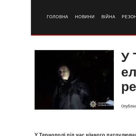
ГОЛОВНА
НОВИНИ
ВІЙНА
РЕЗО
У 
ел
р
Опубліко
У Тернополі під час нічного патрулюва