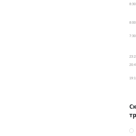
8:30
8:00
7:30
23:2
20:4
19:1
Ск
тр