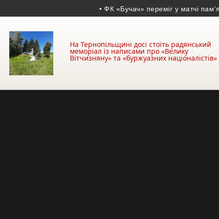
• ФК «Бучач» переміг у матчі пам’яті В
На Тернопільщині досі стоїть радянський
меморіал із написами про «Велику
Вітчизняну» та «буржуазних націоналістів»