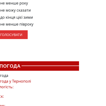
не менше року
не можу сказати
до кінця цієї зими
не менше півроку
ПОГОДА
года
года у
Тернополі
логість:
ск:
ер: