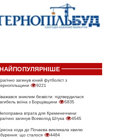
НАЙПОПУЛЯРНІШЕ
рагічно загинув юний футболіст з
Тернопільщини
9221
Вважався зниклим безвісти: підтвердилася
загибель воїна з Борщівщини
5835
Непоправна втрата для Кременеччини:
трагічно загинув Всеволод Штука
4545
Хресна хода до Почаєва викликала хвилю
обурення: що сталося
4484