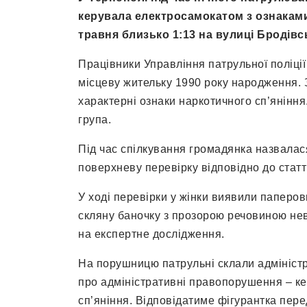
керувала електросамокатом з ознаками
травня близько 1:13 на вулиці Бродівсь
Працівники Управління патрульної поліції
місцеву жительку 1990 року народження. 
характерні ознаки наркотичного сп’яніння
група.
Під час спілкування громадянка назвалас
поверхневу перевірку відповідно до статт
У ході перевірки у жінки виявили паперов
скляну баночку з прозорою речовиною не
на експертне дослідження.
На порушницю патрульні склали адміністра
про адміністративні правопорушення – ке
сп’яніння. Відповідатиме фігурантка перед