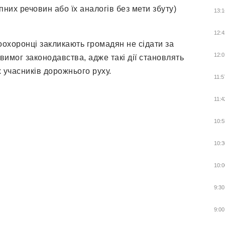
пних речовин або їх аналогів без мети збуту)
13:1
12:4
охоронці закликають громадян не сідати за
12:0
вимог законодавства, адже такі дії становлять
х учасників дорожнього руху.
11:5
11:4
10:5
10:3
10:0
9:30
9:00