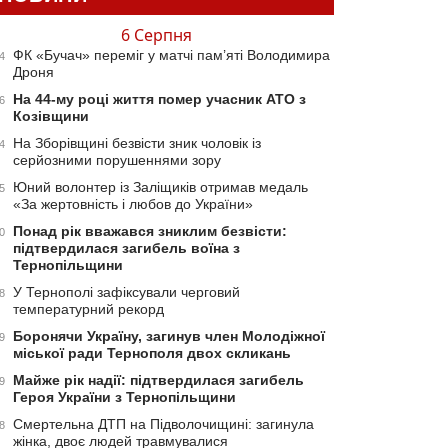
6 Серпня
ФК «Бучач» переміг у матчі пам’яті Володимира
4
Дроня
На 44-му році життя помер учасник АТО з
6
Козівщини
На Зборівщині безвісти зник чоловік із
4
серйозними порушеннями зору
Юний волонтер із Заліщиків отримав медаль
5
«За жертовність і любов до України»
Понад рік вважався зниклим безвісти:
0
підтвердилася загибель воїна з
Тернопільщини
У Тернополі зафіксували черговий
8
температурний рекорд
Боронячи Україну, загинув член Молодіжної
9
міської ради Тернополя двох скликань
Майже рік надії: підтвердилася загибель
9
Героя України з Тернопільщини
Смертельна ДТП на Підволочищині: загинула
8
жінка, двоє людей травмувалися