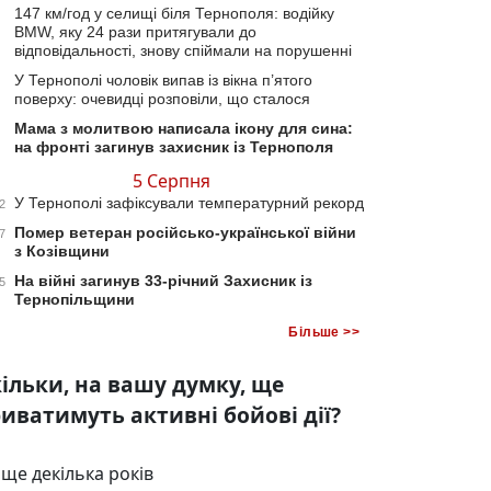
147 км/год у селищі біля Тернополя: водійку
BMW, яку 24 рази притягували до
відповідальності, знову спіймали на порушенні
У Тернополі чоловік випав із вікна п’ятого
поверху: очевидці розповіли, що сталося
Мама з молитвою написала ікону для сина:
на фронті загинув захисник із Тернополя
5 Серпня
У Тернополі зафіксували температурний рекорд
2
Помер ветеран російсько-української війни
7
з Козівщини
На війні загинув 33-річний Захисник із
5
Тернопільщини
Більше >>
ільки, на вашу думку, ще
иватимуть активні бойові дії?
ще декілька років