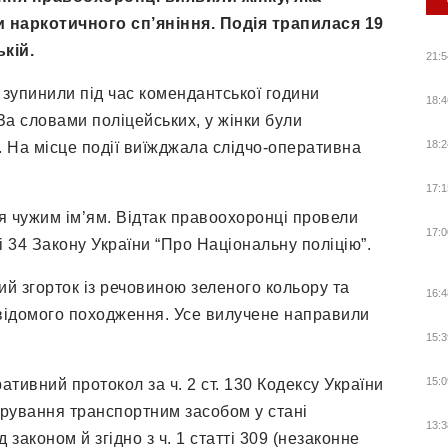
 наркотичного сп’яніння. Подія трапилася 19
кій.
21:5
 зупинили під час комендантської години
18:4
За словами поліцейських, у жінки були
18:2
. На місце події виїжджала слідчо-оперативна
17:1
я чужим ім’ям. Відтак правоохоронці провели
17:0
і 34 Закону України “Про Національну поліцію”.
ий згорток із речовиною зеленого кольору та
16:4
відомого походження. Усе вилучене направили
15:3
15:0
тивний протокол за ч. 2 ст. 130 Кодексу України
рування транспортним засобом у стані
13:3
 законом й згідно з ч. 1 статті 309 (незаконне