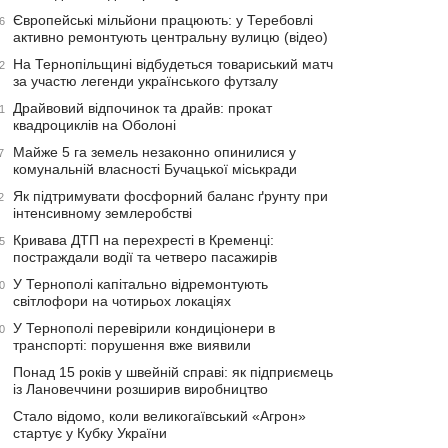
Європейські мільйони працюють: у Теребовлі
6
активно ремонтують центральну вулицю (відео)
На Тернопільщині відбудеться товариський матч
2
за участю легенди українського футзалу
Драйвовий відпочинок та драйв: прокат
1
квадроциклів на Оболоні
Майже 5 га земель незаконно опинилися у
7
комунальній власності Бучацької міськради
Як підтримувати фосфорний баланс ґрунту при
2
інтенсивному землеробстві
Кривава ДТП на перехресті в Кременці:
5
постраждали водії та четверо пасажирів
У Тернополі капітально відремонтують
0
світлофори на чотирьох локаціях
У Тернополі перевірили кондиціонери в
0
транспорті: порушення вже виявили
Понад 15 років у швейній справі: як підприємець
із Лановеччини розширив виробництво
Стало відомо, коли великогаївський «Агрон»
стартує у Кубку України