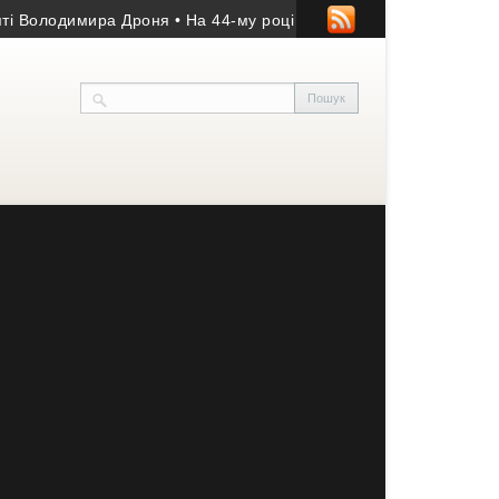
олодимира Дроня
• На 44-му році життя помер учасник АТО з Ко