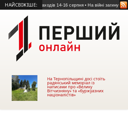
НАЙСВІЖІШЕ:
олі: програма заходів 14-16 серпня
• На війні загинув 20-річ
На Тернопільщині досі стоїть
радянський меморіал із
написами про «Велику
Вітчизняну» та «буржуазних
націоналістів»