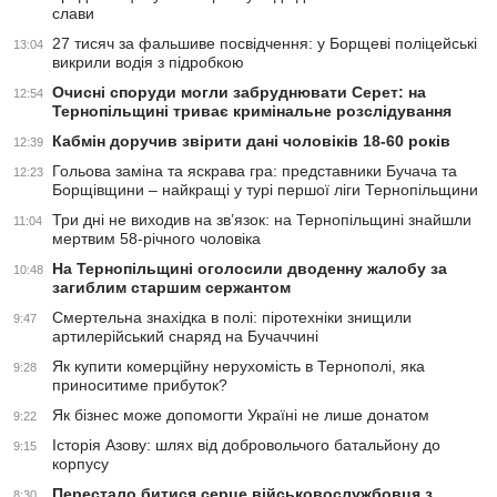
слави
27 тисяч за фальшиве посвідчення: у Борщеві поліцейські
13:04
викрили водія з підробкою
Очисні споруди могли забруднювати Серет: на
12:54
Тернопільщині триває кримінальне розслідування
Кабмін доручив звірити дані чоловіків 18-60 років
12:39
Гольова заміна та яскрава гра: представники Бучача та
12:23
Борщівщини – найкращі у турі першої ліги Тернопільщини
Три дні не виходив на зв’язок: на Тернопільщині знайшли
11:04
мертвим 58-річного чоловіка
На Тернопільщині оголосили дводенну жалобу за
10:48
загиблим старшим сержантом
Смертельна знахідка в полі: піротехніки знищили
9:47
артилерійський снаряд на Бучаччині
Як купити комерційну нерухомість в Тернополі, яка
9:28
приноситиме прибуток?
Як бізнес може допомогти Україні не лише донатом
9:22
Історія Азову: шлях від добровольчого батальйону до
9:15
корпусу
Перестало битися серце військовослужбовця з
8:30