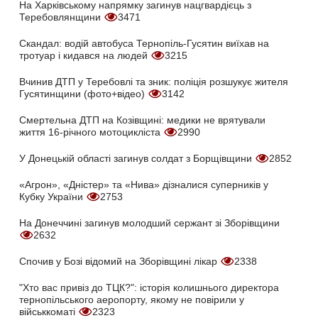
На Харківському напрямку загинув нацгвардієць з
Теребовлянщини
3471
Скандал: водій автобуса Тернопіль-Гусятин виїхав на
тротуар і кидався на людей
3215
Вчинив ДТП у Теребовлі та зник: поліція розшукує жителя
Гусятинщини (фото+відео)
3142
Смертельна ДТП на Козівщині: медики не врятували
життя 16-річного мотоцикліста
2990
У Донецькій області загинув солдат з Борщівщини
2852
«Агрон», «Дністер» та «Нива» дізналися суперників у
Кубку України
2753
На Донеччині загинув молодший сержант зі Зборівщини
2632
Спочив у Бозі відомий на Зборівщині лікар
2338
"Хто вас привіз до ТЦК?": історія колишнього директора
тернопільського аеропорту, якому не повірили у
військкоматі
2323