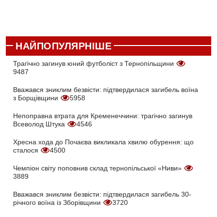
НАЙПОПУЛЯРНІШЕ
Трагічно загинув юний футболіст з Тернопільщини
9487
Вважався зниклим безвісти: підтвердилася загибель воїна
з Борщівщини
5958
Непоправна втрата для Кременеччини: трагічно загинув
Всеволод Штука
4546
Хресна хода до Почаєва викликала хвилю обурення: що
сталося
4500
Чемпіон світу поповнив склад тернопільської «Ниви»
3889
Вважався зниклим безвісти: підтвердилася загибель 30-
річного воїна із Зборівщини
3720