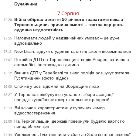
Бучаччини
7 Серпня
Війна обірвала життя 50-річного гранатометника з
19:20
Тернопільщини: причина смерті – гостра серцево-
судинна недостатність
Нагодувати людей у надзвичайних умовах – це дуже
17:15
відповідально
New Brain: відгуки студентів та огляд школи іноземних мов
17:11
Потрійна ДТП на Тернопільщині: водія Peugeot затисло в
17:07
автомобілі, постраждала дитина
Вчинив ДТП у Теребовлі та зник: поліція розшукує жителя
16:12
Гусятинщини (фото+відео)
Спочив у Бозі відомий на Зборівщині лікар
16:00
У Тернополі відбудуться установчі збори асоціації
15:27
нащадків українських жертв польських репресій
Які ключові характеристики у вуличних камер
15:13
відеоспостереження
На Тернопільщині державі повернули будівлю вартістю
15:00
понад 50 млн грн
Уродженець Гусятинщини увійде до Зали світової шахової
14:44