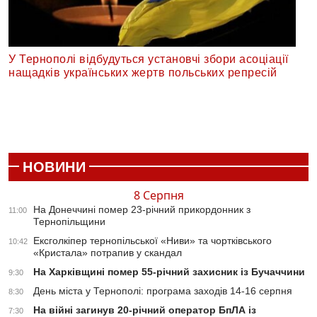
У Тернополі відбудуться установчі збори асоціації
нащадків українських жертв польських репресій
НОВИНИ
8 Серпня
На Донеччині помер 23-річний прикордонник з
11:00
Тернопільщини
Ексголкіпер тернопільської «Ниви» та чортківського
10:42
«Кристала» потрапив у скандал
На Харківщині помер 55-річний захисник із Бучаччини
9:30
День міста у Тернополі: програма заходів 14-16 серпня
8:30
На війні загинув 20-річний оператор БпЛА із
7:30