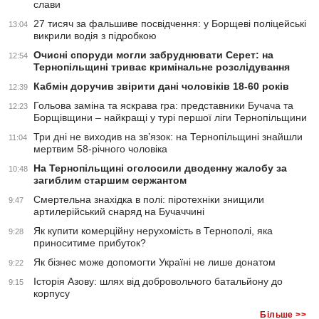
слави
27 тисяч за фальшиве посвідчення: у Борщеві поліцейські
13:04
викрили водія з підробкою
Очисні споруди могли забруднювати Серет: на
12:54
Тернопільщині триває кримінальне розслідування
Кабмін доручив звірити дані чоловіків 18-60 років
12:39
Гольова заміна та яскрава гра: представники Бучача та
12:23
Борщівщини – найкращі у турі першої ліги Тернопільщини
Три дні не виходив на зв’язок: на Тернопільщині знайшли
11:04
мертвим 58-річного чоловіка
На Тернопільщині оголосили дводенну жалобу за
10:48
загиблим старшим сержантом
Смертельна знахідка в полі: піротехніки знищили
9:47
артилерійський снаряд на Бучаччині
Як купити комерційну нерухомість в Тернополі, яка
9:28
приноситиме прибуток?
Як бізнес може допомогти Україні не лише донатом
9:22
Історія Азову: шлях від добровольчого батальйону до
9:15
корпусу
Більше >>