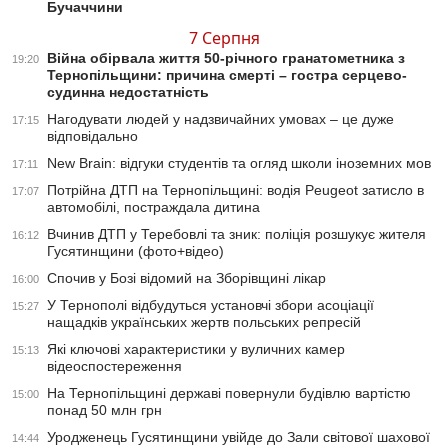
Бучаччини
7 Серпня
Війна обірвала життя 50-річного гранатометника з
19:20
Тернопільщини: причина смерті – гостра серцево-
судинна недостатність
Нагодувати людей у надзвичайних умовах – це дуже
17:15
відповідально
New Brain: відгуки студентів та огляд школи іноземних мов
17:11
Потрійна ДТП на Тернопільщині: водія Peugeot затисло в
17:07
автомобілі, постраждала дитина
Вчинив ДТП у Теребовлі та зник: поліція розшукує жителя
16:12
Гусятинщини (фото+відео)
Спочив у Бозі відомий на Зборівщині лікар
16:00
У Тернополі відбудуться установчі збори асоціації
15:27
нащадків українських жертв польських репресій
Які ключові характеристики у вуличних камер
15:13
відеоспостереження
На Тернопільщині державі повернули будівлю вартістю
15:00
понад 50 млн грн
Уродженець Гусятинщини увійде до Зали світової шахової
14:44