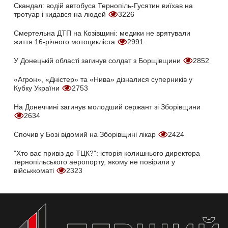
Скандал: водій автобуса Тернопіль-Гусятин виїхав на
тротуар і кидався на людей
3226
Смертельна ДТП на Козівщині: медики не врятували
життя 16-річного мотоцикліста
2991
У Донецькій області загинув солдат з Борщівщини
2852
«Агрон», «Дністер» та «Нива» дізналися суперників у
Кубку України
2753
На Донеччині загинув молодший сержант зі Зборівщини
2634
Спочив у Бозі відомий на Зборівщині лікар
2424
"Хто вас привіз до ТЦК?": історія колишнього директора
тернопільського аеропорту, якому не повірили у
військкоматі
2323