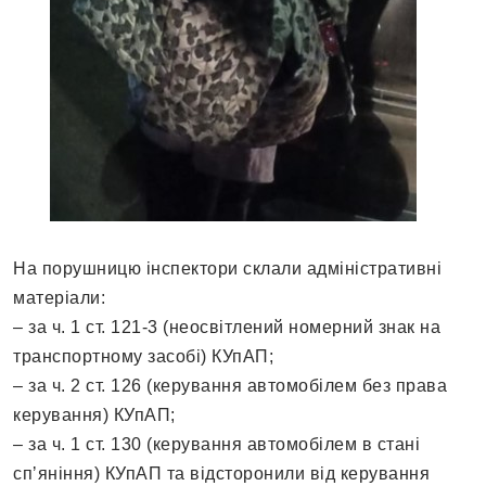
На порушницю інспектори склали адміністративні
матеріали:
– за ч. 1 ст. 121-3 (неосвітлений номерний знак на
транспортному засобі) КУпАП;
– за ч. 2 ст. 126 (керування автомобілем без права
керування) КУпАП;
– за ч. 1 ст. 130 (керування автомобілем в стані
спʼяніння) КУпАП та відсторонили від керування