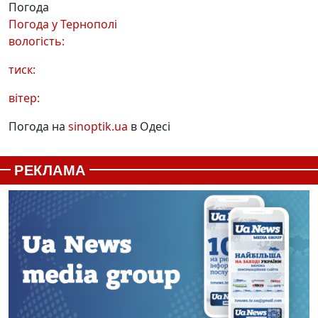
Погода
Погода у
Тернополі
вологість:
тиск:
вітер:
Погода на
sinoptik.ua
в Одесі
РЕКЛАМА