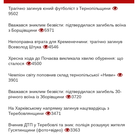
Трагічно загинув юний футболіст з Тернопільщини
9502
Вважався зниклим безвісти: підтвердилася загибель воїна
з Борщівщини
5971
Непоправна втрата для Кременеччини: трагічно загинув
Всеволод Штука
4546
Хресна хода до Почаєва викликала хвилю обурення: що
сталося
4500
Чемпіон світу поповнив склад тернопільської «Ниви»
3901
Вважався зниклим безвісти: підтвердилася загибель 30-
річного воїна із Зборівщини
3720
На Харківському напрямку загинув нацгвардієць з
Теребовлянщини
3471
Вчинив ДТП у Теребовлі та зник: поліція розшукує жителя
Гусятинщини (фото+відео)
3363