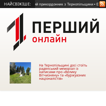
НАЙСВІЖІШЕ:
помер 23-річний прикордонник з Тернопільщини
• Ексголкіпер
На Тернопільщині досі стоїть
радянський меморіал із
написами про «Велику
Вітчизняну» та «буржуазних
націоналістів»