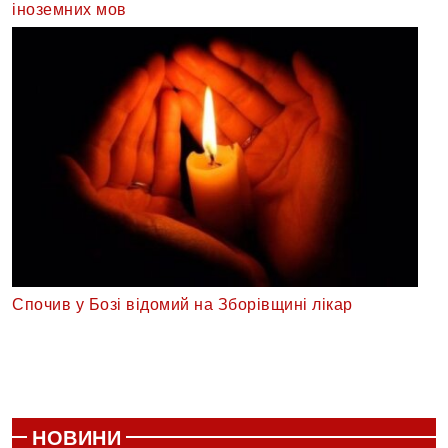
іноземних мов
Спочив у Бозі відомий на Зборівщині лікар
НОВИНИ