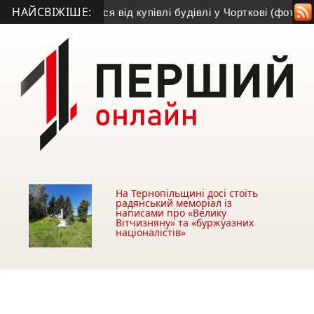
НАЙСВІЖІШЕ:
кав утриматися від купівлі будівлі у Чорткові (фото)
• Псевд
На Тернопільщині досі стоїть
радянський меморіал із
написами про «Велику
Вітчизняну» та «буржуазних
націоналістів»