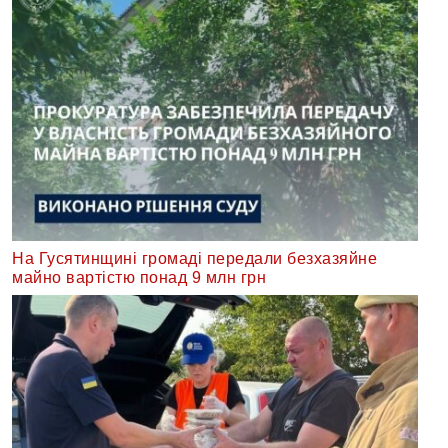
На Гусятинщині громаді передали безхазяйне
майно вартістю понад 9 млн грн