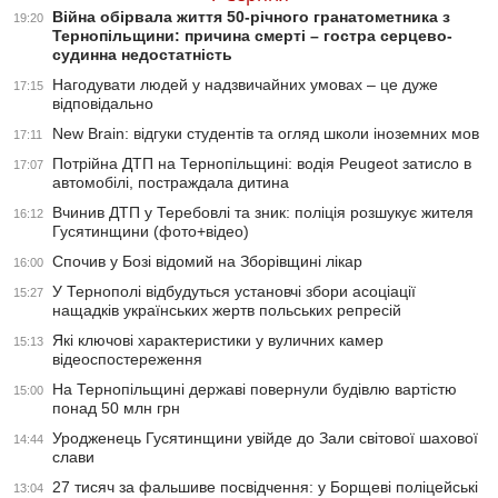
Війна обірвала життя 50-річного гранатометника з
19:20
Тернопільщини: причина смерті – гостра серцево-
судинна недостатність
Нагодувати людей у надзвичайних умовах – це дуже
17:15
відповідально
New Brain: відгуки студентів та огляд школи іноземних мов
17:11
Потрійна ДТП на Тернопільщині: водія Peugeot затисло в
17:07
автомобілі, постраждала дитина
Вчинив ДТП у Теребовлі та зник: поліція розшукує жителя
16:12
Гусятинщини (фото+відео)
Спочив у Бозі відомий на Зборівщині лікар
16:00
У Тернополі відбудуться установчі збори асоціації
15:27
нащадків українських жертв польських репресій
Які ключові характеристики у вуличних камер
15:13
відеоспостереження
На Тернопільщині державі повернули будівлю вартістю
15:00
понад 50 млн грн
Уродженець Гусятинщини увійде до Зали світової шахової
14:44
слави
27 тисяч за фальшиве посвідчення: у Борщеві поліцейські
13:04