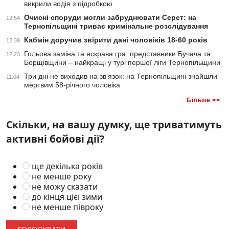
викрили водія з підробкою
Очисні споруди могли забруднювати Серет: на
12:54
Тернопільщині триває кримінальне розслідування
Кабмін доручив звірити дані чоловіків 18-60 років
12:39
Гольова заміна та яскрава гра: представники Бучача та
12:23
Борщівщини – найкращі у турі першої ліги Тернопільщини
Три дні не виходив на зв’язок: на Тернопільщині знайшли
11:04
мертвим 58-річного чоловіка
Більше >>
Скільки, на вашу думку, ще триватимуть
активні бойові дії?
ще декілька років
не менше року
не можу сказати
до кінця цієї зими
не менше півроку