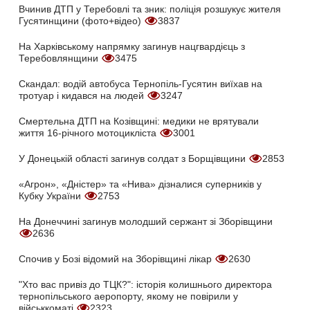
Вчинив ДТП у Теребовлі та зник: поліція розшукує жителя
Гусятинщини (фото+відео)
3837
На Харківському напрямку загинув нацгвардієць з
Теребовлянщини
3475
Скандал: водій автобуса Тернопіль-Гусятин виїхав на
тротуар і кидався на людей
3247
Смертельна ДТП на Козівщині: медики не врятували
життя 16-річного мотоцикліста
3001
У Донецькій області загинув солдат з Борщівщини
2853
«Агрон», «Дністер» та «Нива» дізналися суперників у
Кубку України
2753
На Донеччині загинув молодший сержант зі Зборівщини
2636
Спочив у Бозі відомий на Зборівщині лікар
2630
"Хто вас привіз до ТЦК?": історія колишнього директора
тернопільського аеропорту, якому не повірили у
військкоматі
2323