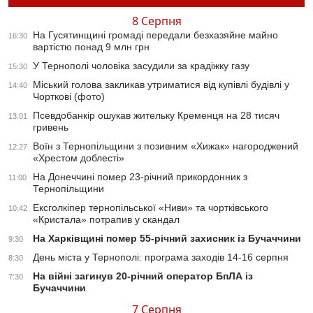
8 Серпня
На Гусятинщині громаді передали безхазяйне майно
16:30
вартістю понад 9 млн грн
У Тернополі чоловіка засудили за крадіжку газу
15:30
Міський голова закликав утриматися від купівлі будівлі у
14:40
Чорткові (фото)
Псевдобанкір ошукав жительку Кременця на 28 тисяч
13:01
гривень
Воїн з Тернопільщини з позивним «Хижак» нагороджений
12:27
«Хрестом доблесті»
На Донеччині помер 23-річний прикордонник з
11:00
Тернопільщини
Ексголкіпер тернопільської «Ниви» та чортківського
10:42
«Кристала» потрапив у скандал
На Харківщині помер 55-річний захисник із Бучаччини
9:30
День міста у Тернополі: програма заходів 14-16 серпня
8:30
На війні загинув 20-річний оператор БпЛА із
7:30
Бучаччини
7 Серпня