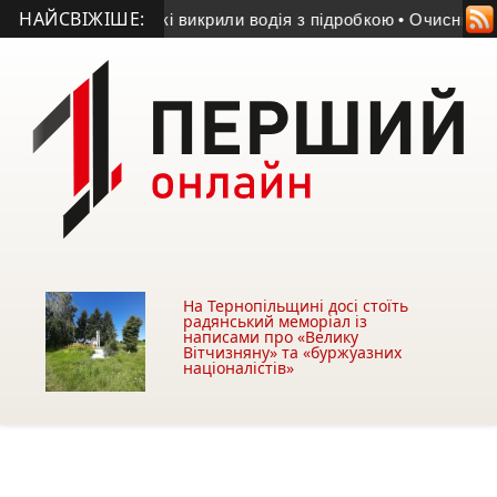
НАЙСВІЖІШЕ:
еві поліцейські викрили водія з підробкою
• Очисні споруди
На Тернопільщині досі стоїть
радянський меморіал із
написами про «Велику
Вітчизняну» та «буржуазних
націоналістів»