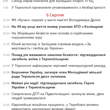
Синод обрав єпископа для Бучацької єпархії УГКЦ
8:00
У Тернополі призначили уповноваженого з безбар’єрності
7:30
6 Серпня
ФК «Бучач» переміг у матчі пам’яті Володимира Дроня
21:54
На 44-му році життя помер учасник АТО з Козівщини
18:46
На Зборівщині безвісти зник чоловік із серйозними
18:24
порушеннями зору
Юний волонтер із Заліщиків отримав медаль «За
17:15
жертовність і любов до України»
Понад рік вважався зниклим безвісти: підтвердилася
17:00
загибель воїна з Тернопільщини
У Тернополі зафіксували черговий температурний рекорд
16:48
Боронячи Україну, загинув член Молодіжної міської
15:39
ради Тернополя двох скликань
Майже рік надії: підтвердилася загибель Героя
15:09
України з Тернопільщини
Смертельна ДТП на Підволочищині: загинула жінка, двоє
13:38
людей травмувалися
Європейські мільйони працюють: у Теребовлі активно
13:16
ремонтують центральну вулицю (відео)