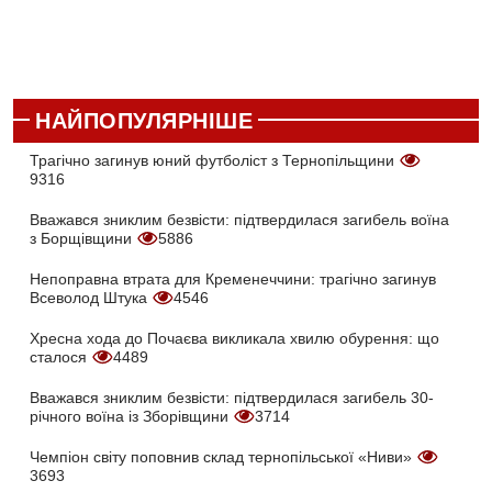
НАЙПОПУЛЯРНІШЕ
Трагічно загинув юний футболіст з Тернопільщини
9316
Вважався зниклим безвісти: підтвердилася загибель воїна
з Борщівщини
5886
Непоправна втрата для Кременеччини: трагічно загинув
Всеволод Штука
4546
Хресна хода до Почаєва викликала хвилю обурення: що
сталося
4489
Вважався зниклим безвісти: підтвердилася загибель 30-
річного воїна із Зборівщини
3714
Чемпіон світу поповнив склад тернопільської «Ниви»
3693