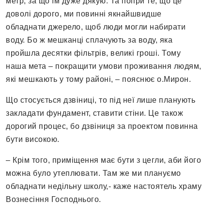
метр, за що їм дуже дякую. Та попри те, що це
доволі дорого, ми повинні якнайшвидше
обладнати джерело, щоб люди могли набирати
воду. Бо ж мешканці сплачують за воду, яка
пройшла десятки фільтрів, великі гроші. Тому
наша мета – покращити умови проживання людям,
які мешкають у тому районі, – пояснює о.Мирон.
Що стосується дзвіниці, то під неї лише планують
закладати фундамент, ставити стіни. Це також
дорогий процес, бо дзвіниця за проектом повинна
бути високою.
– Крім того, приміщення має бути з цегли, аби його
можна було утеплювати. Там же ми плануємо
обладнати недільну школу,- каже настоятель храму
Вознесіння Господнього.