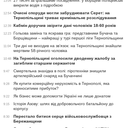
27 тисяч за фальшиве посвідчення: у Борщеві поліцейські
13:04
викрили водія з підробкою
Очисні споруди могли забруднювати Серет: на
12:54
Тернопільщині триває кримінальне розслідування
Кабмін доручив звірити дані чоловіків 18-60 років
12:39
Гольова заміна та яскрава гра: представники Бучача та
12:23
Борщівщини – найкращі у турі першої ліги Тернопільщини
Три дні не виходив на зв’язок: на Тернопільщині знайшли
11:04
мертвим 58-річного чоловіка
На Тернопільщині оголосили дводенну жалобу за
10:48
загиблим старшим сержантом
Смертельна знахідка в полі: піротехніки знищили
9:47
артилерійський снаряд на Бучаччині
Як купити комерційну нерухомість в Тернополі, яка
9:28
приноситиме прибуток?
Як бізнес може допомогти Україні не лише донатом
9:22
Історія Азову: шлях від добровольчого батальйону до
9:15
корпусу
Перестало битися серце військовослужбовця з
8:30
Бережанщини