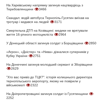
На Харківському напрямку загинув нацгвардієць з
Теребовлянщини
3466
Скандал: водій автобуса Тернопіль-Гусятин виїхав на
тротуар і кидався на людей
3171
Смертельна ДТП на Козівщині: медики не врятували
життя 16-річного мотоцикліста
2964
У Донецькій області загинув солдат з Борщівщини
2850
«Агрон», «Дністер» та «Нива» дізналися суперників у
Кубку України
2751
На Донеччині загинув молодший сержант зі Зборівщини
2629
"Хто вас привіз до ТЦК?": історія колишнього директора
тернопільського аеропорту, якому не повірили у
військкоматі
2322
На Дніпропетровщині загинув солдат із Гусятинщини
2252