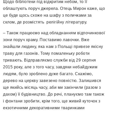
Щодо бібліотеки під відкритим небом, то її
облаштують поруч джерела. Отець Мирон каже, що
це буде щось схоже на шафу з поличками за
склом, де розмістять релігійну літературу.
– Також працюємо над обладнанням відпочинкової
зони поруч храму. Поставимо лавочки. Вже
знайшли людину, яка нам з Польщі привезе якісну
траву для газонів. Тому помаленьку роботи
тривають. Відправляємо служби від 29 серпня
2015 року, але з того часу, завдяки небайдужим
людям, було зроблено дуже багато. Скажімо,
дерево на церкву завезено повністю. Залишився
ще якийсь місяць часу, аби ми закінчили (разом з
дахом) її будівництво. До речі, плануємо там також
і фонтани зробити, крім того, ще живий куточок з
екзотичними декоративними тваринками