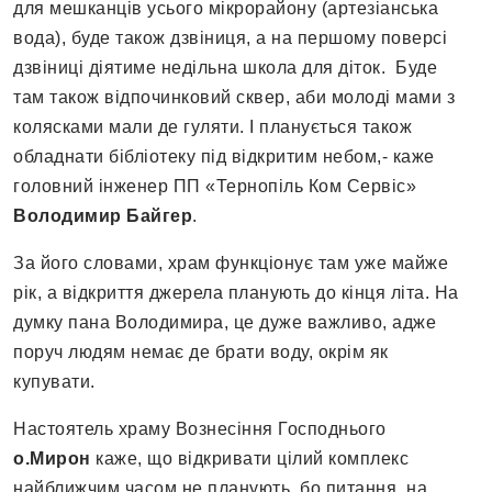
для мешканців усього мікрорайону (артезіанська
вода), буде також дзвіниця, а на першому поверсі
дзвіниці діятиме недільна школа для діток. Буде
там також відпочинковий сквер, аби молоді мами з
колясками мали де гуляти. І планується також
обладнати бібліотеку під відкритим небом,- каже
головний інженер ПП «Тернопіль Ком Сервіс»
Володимир Байгер
.
За його словами, храм функціонує там уже майже
рік, а відкриття джерела планують до кінця літа. На
думку пана Володимира, це дуже важливо, адже
поруч людям немає де брати воду, окрім як
купувати.
Настоятель храму Вознесіння Господнього
о.Мирон
каже, що відкривати цілий комплекс
найближчим часом не планують, бо питання, на