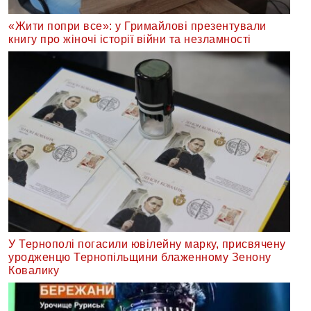
«Жити попри все»: у Гримайлові презентували
книгу про жіночі історії війни та незламності
У Тернополі погасили ювілейну марку, присвячену
уродженцю Тернопільщини блаженному Зенону
Ковалику