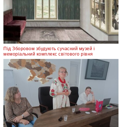
Під Зборовом збудують сучасний музей і
меморіальний комплекс світового рівня