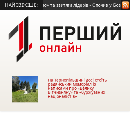
НАЙСВІЖІШЕ:
ремога «Динамо» та звитяги лідерів
• Спочив у Бозі відомий
На Тернопільщині досі стоїть
радянський меморіал із
написами про «Велику
Вітчизняну» та «буржуазних
націоналістів»