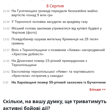
8 Серпня
На Гусятинщині громаді передали безхазяйне майно
16:30
вартістю понад 9 млн грн
У Тернополі чоловіка засудили за крадіжку газу
15:30
Міський голова закликав утриматися від купівлі будівлі у
14:40
Чорткові (фото)
Псевдобанкір ошукав жительку Кременця на 28 тисяч
13:01
гривень
Воїн з Тернопільщини з позивним «Хижак» нагороджений
12:27
«Хрестом доблесті»
На Донеччині помер 23-річний прикордонник з
11:00
Тернопільщини
Ексголкіпер тернопільської «Ниви» та чортківського
10:42
«Кристала» потрапив у скандал
На Харківщині помер 55-річний захисник із Бучаччини
9:30
Більше >>
Скільки, на вашу думку, ще триватимуть
активні бойові дії?