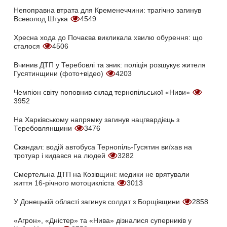
Непоправна втрата для Кременеччини: трагічно загинув
Всеволод Штука
4549
Хресна хода до Почаєва викликала хвилю обурення: що
сталося
4506
Вчинив ДТП у Теребовлі та зник: поліція розшукує жителя
Гусятинщини (фото+відео)
4203
Чемпіон світу поповнив склад тернопільської «Ниви»
3952
На Харківському напрямку загинув нацгвардієць з
Теребовлянщини
3476
Скандал: водій автобуса Тернопіль-Гусятин виїхав на
тротуар і кидався на людей
3282
Смертельна ДТП на Козівщині: медики не врятували
життя 16-річного мотоцикліста
3013
У Донецькій області загинув солдат з Борщівщини
2858
«Агрон», «Дністер» та «Нива» дізналися суперників у