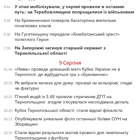
У січні мобілізували, у серпні провели в останню
9:44
путь: на Теребовлянщині попрощалися із військовим
На Кременеччині померла багаторічна вчителька
9:30
початкових класів
На Гусятинщину передали «Комбатанський хрест»
8:30
полеглого Героя
На Запоріжжі загинув старший сержант з
7:30
Тернопільської області
9 Серпня
«Нива» проведе домашній матч Кубка України не в
21:40
Тернополі: де відбудеться гра з «Буковиною»
Як вибрати келихи для дому: прозорі чи кольорові, гладкі
20:25
чи фактурні
П’яний водій із 3,48 проміле спричинив ДТП на
20:23
Тернопільщині: згодом з’ясувалася несподівана деталь
Кубок Тернопільської області: стали відомі фіналісти
20:20
Опублікували унікальне фото останньої боївки ОУН на
20:13
Зборівщині
Стали відомі результати матчів ігрового дня чемпіонату
20:10
Тернопільщини з футболу