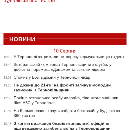
будівлю за 860 тис грн
НОВИНИ
10 Серпня
У Тернополі затримали нетверезу кермувальницю (відео)
15:19
Ветеранський чемпіонат Тернопільщини з футболу:
14:40
дебютна перемога «Динамо» та звитяги лідерів
Спочив у Бозі відомий у Тернополі лікар
14:02
Не дожив до 21-го: на фронті загинув молодий
13:15
захисник із Тернопільщини
Поліція встановила особу чоловіка, тіло якого знайшли
12:59
біля АЗС у Тернополі
На Кременеччині хочуть забрати безхазяйну будівлю за
11:36
860 тис грн
З квітня вважався безвісти зниклим: офіційно
10:46
підтверджено загибель воїна з Тернопільщини