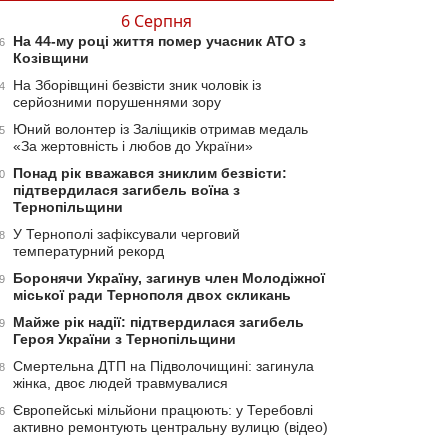
6 Серпня
На 44-му році життя помер учасник АТО з
6
Козівщини
На Зборівщині безвісти зник чоловік із
4
серйозними порушеннями зору
Юний волонтер із Заліщиків отримав медаль
5
«За жертовність і любов до України»
Понад рік вважався зниклим безвісти:
0
підтвердилася загибель воїна з
Тернопільщини
У Тернополі зафіксували черговий
8
температурний рекорд
Боронячи Україну, загинув член Молодіжної
9
міської ради Тернополя двох скликань
Майже рік надії: підтвердилася загибель
9
Героя України з Тернопільщини
Смертельна ДТП на Підволочищині: загинула
8
жінка, двоє людей травмувалися
Європейські мільйони працюють: у Теребовлі
6
активно ремонтують центральну вулицю (відео)