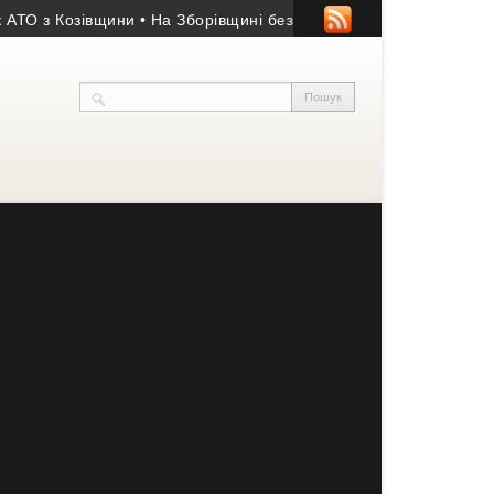
Козівщини
• На Зборівщині безвісти зник чоловік із серйозними