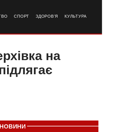
ТВО
СПОРТ
ЗДОРОВ’Я
КУЛЬТУРА
ерхівка на
підлягає
НОВИНИ