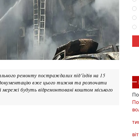
льного ремонту постраждалих під’їздів на 15
 документацію вже цього тижня та розпочати
ні мережі будуть відремонтовані коштом міського
По
По
во
ти
віт