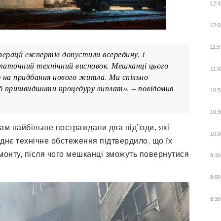
12:4
12:0
11:5
ерації експертів допустили всередину, і
аточний технічний висновок. Мешканці цього
11:4
на придбання нового житла. Ми спільно
б пришвидшити процедуру виплат», – повідомив
10:5
10:3
там найбільше постраждали два під’їзди, які
10:0
днє технічне обстеження підтвердило, що їх
онту, після чого мешканці зможуть повернутися
9:30
9:00
8:30