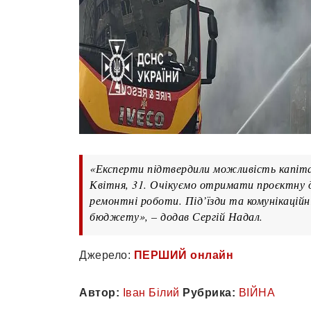
«Експерти підтвердили можливість капіта
Квітня, 31. Очікуємо отримати проєктну
ремонтні роботи. Під’їзди та комунікацій
бюджету», – додав Сергій Надал.
Джерело:
ПЕРШИЙ онлайн
Автор:
Іван Білий
Рубрика:
ВІЙНА