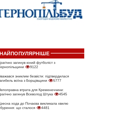
НАЙПОПУЛЯРНІШЕ
рагічно загинув юний футболіст з
Тернопільщини
9122
Вважався зниклим безвісти: підтвердилася
загибель воїна з Борщівщини
5777
Непоправна втрата для Кременеччини:
трагічно загинув Всеволод Штука
4545
Хресна хода до Почаєва викликала хвилю
обурення: що сталося
4481