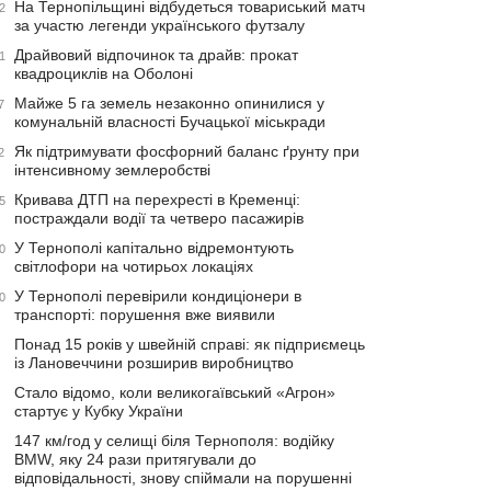
На Тернопільщині відбудеться товариський матч
2
за участю легенди українського футзалу
Драйвовий відпочинок та драйв: прокат
1
квадроциклів на Оболоні
Майже 5 га земель незаконно опинилися у
7
комунальній власності Бучацької міськради
Як підтримувати фосфорний баланс ґрунту при
2
інтенсивному землеробстві
Кривава ДТП на перехресті в Кременці:
5
постраждали водії та четверо пасажирів
У Тернополі капітально відремонтують
0
світлофори на чотирьох локаціях
У Тернополі перевірили кондиціонери в
0
транспорті: порушення вже виявили
Понад 15 років у швейній справі: як підприємець
із Лановеччини розширив виробництво
Стало відомо, коли великогаївський «Агрон»
стартує у Кубку України
147 км/год у селищі біля Тернополя: водійку
BMW, яку 24 рази притягували до
відповідальності, знову спіймали на порушенні