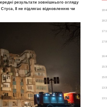
передні результати зовнішнього огляду
 Стуса, 8 не підлягає відновленню чи
18:4
18:2
17:1
17:0
16:4
15:3
15:0
13:3
13:1