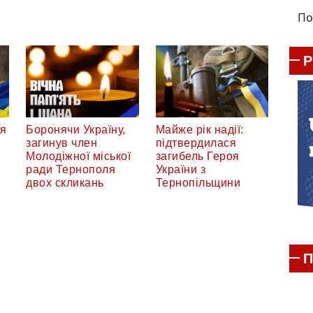
По
ся
Боронячи Україну,
Майже рік надії:
загинув член
підтвердилася
Молодіжної міської
загибель Героя
ради Тернополя
України з
двох скликань
Тернопільщини
П