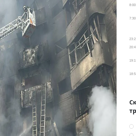
8:00
7:30
23:2
20:4
19:1
18:5
Ск
тр