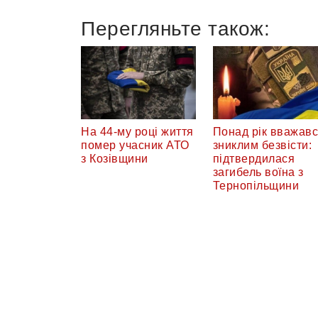
Перегляньте також:
На 44-му році життя
Понад рік вважав
помер учасник АТО
зниклим безвісти:
з Козівщини
підтвердилася
загибель воїна з
Тернопільщини