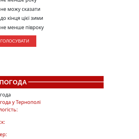
не можу сказати
до кінця цієї зими
не менше півроку
ПОГОДА
года
года у
Тернополі
логість:
ск:
ер: