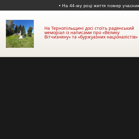
• На 44-му році життя помер учасник АТО з 
На Тернопільщині досі стоїть радянський
меморіал із написами про «Велику
Вітчизняну» та «буржуазних націоналістів»