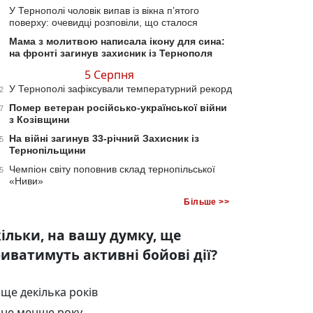
У Тернополі чоловік випав із вікна п’ятого
поверху: очевидці розповіли, що сталося
Мама з молитвою написала ікону для сина:
на фронті загинув захисник із Тернополя
5 Серпня
У Тернополі зафіксували температурний рекорд
2
Помер ветеран російсько-української війни
7
з Козівщини
На війні загинув 33-річний Захисник із
5
Тернопільщини
Чемпіон світу поповнив склад тернопільської
5
«Ниви»
Більше >>
ільки, на вашу думку, ще
иватимуть активні бойові дії?
ще декілька років
не менше року