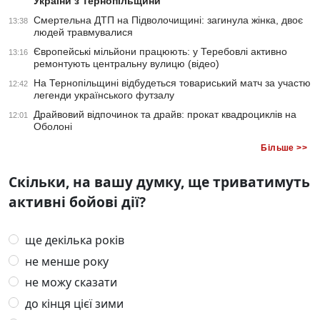
України з Тернопільщини
Смертельна ДТП на Підволочищині: загинула жінка, двоє
13:38
людей травмувалися
Європейські мільйони працюють: у Теребовлі активно
13:16
ремонтують центральну вулицю (відео)
На Тернопільщині відбудеться товариський матч за участю
12:42
легенди українського футзалу
Драйвовий відпочинок та драйв: прокат квадроциклів на
12:01
Оболоні
Більше >>
Скільки, на вашу думку, ще триватимуть
активні бойові дії?
ще декілька років
не менше року
не можу сказати
до кінця цієї зими