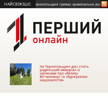
НАЙСВІЖІШЕ:
ти Серет: на Тернопільщині триває кримінальне розслідуван
На Тернопільщині досі стоїть
радянський меморіал із
написами про «Велику
Вітчизняну» та «буржуазних
націоналістів»