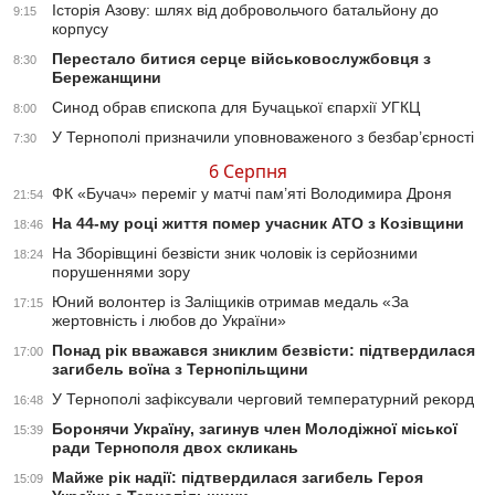
Історія Азову: шлях від добровольчого батальйону до
9:15
корпусу
Перестало битися серце військовослужбовця з
8:30
Бережанщини
Синод обрав єпископа для Бучацької єпархії УГКЦ
8:00
У Тернополі призначили уповноваженого з безбар’єрності
7:30
6 Серпня
ФК «Бучач» переміг у матчі пам’яті Володимира Дроня
21:54
На 44-му році життя помер учасник АТО з Козівщини
18:46
На Зборівщині безвісти зник чоловік із серйозними
18:24
порушеннями зору
Юний волонтер із Заліщиків отримав медаль «За
17:15
жертовність і любов до України»
Понад рік вважався зниклим безвісти: підтвердилася
17:00
загибель воїна з Тернопільщини
У Тернополі зафіксували черговий температурний рекорд
16:48
Боронячи Україну, загинув член Молодіжної міської
15:39
ради Тернополя двох скликань
Майже рік надії: підтвердилася загибель Героя
15:09