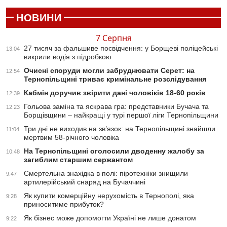
НОВИНИ
7 Серпня
27 тисяч за фальшиве посвідчення: у Борщеві поліцейські
13:04
викрили водія з підробкою
Очисні споруди могли забруднювати Серет: на
12:54
Тернопільщині триває кримінальне розслідування
Кабмін доручив звірити дані чоловіків 18-60 років
12:39
Гольова заміна та яскрава гра: представники Бучача та
12:23
Борщівщини – найкращі у турі першої ліги Тернопільщини
Три дні не виходив на зв’язок: на Тернопільщині знайшли
11:04
мертвим 58-річного чоловіка
На Тернопільщині оголосили дводенну жалобу за
10:48
загиблим старшим сержантом
Смертельна знахідка в полі: піротехніки знищили
9:47
артилерійський снаряд на Бучаччині
Як купити комерційну нерухомість в Тернополі, яка
9:28
приноситиме прибуток?
Як бізнес може допомогти Україні не лише донатом
9:22