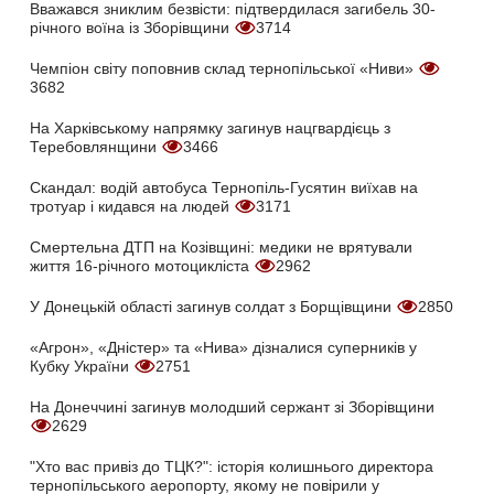
Вважався зниклим безвісти: підтвердилася загибель 30-
річного воїна із Зборівщини
3714
Чемпіон світу поповнив склад тернопільської «Ниви»
3682
На Харківському напрямку загинув нацгвардієць з
Теребовлянщини
3466
Скандал: водій автобуса Тернопіль-Гусятин виїхав на
тротуар і кидався на людей
3171
Смертельна ДТП на Козівщині: медики не врятували
життя 16-річного мотоцикліста
2962
У Донецькій області загинув солдат з Борщівщини
2850
«Агрон», «Дністер» та «Нива» дізналися суперників у
Кубку України
2751
На Донеччині загинув молодший сержант зі Зборівщини
2629
"Хто вас привіз до ТЦК?": історія колишнього директора
тернопільського аеропорту, якому не повірили у