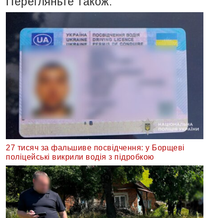
Перегляньте також:
27 тисяч за фальшиве посвідчення: у Борщеві
поліцейські викрили водія з підробкою