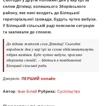
Сьогодні у другій половині дня у кар’єрі за
селом Дітківці, колишнього Зборівського
району, яке нині входить до Білецької
територіальної громади, будуть чутно вибухи.
У Білецькій сільській раді пояснили ситуацію
та закликали до спокою.
До відома жителів села Дітківці! Сьогодні
впродовж дня у кар’єрі за селом здійснюватимуть
підрив каміння. Буде чутно вибухи, просимо
зберігати спокій!, – йдеться в повідомленні
Білецької сільської ради.
Джерело:
ПЕРШИЙ онлайн
Автор:
Іван Білий
Рубрика:
Суспільство