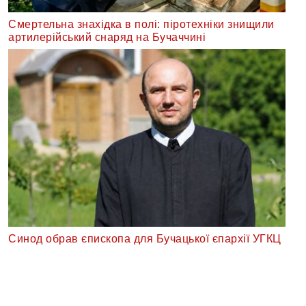
Смертельна знахідка в полі: піротехніки знищили
артилерійський снаряд на Бучаччині
Синод обрав єпископа для Бучацької єпархії УГКЦ