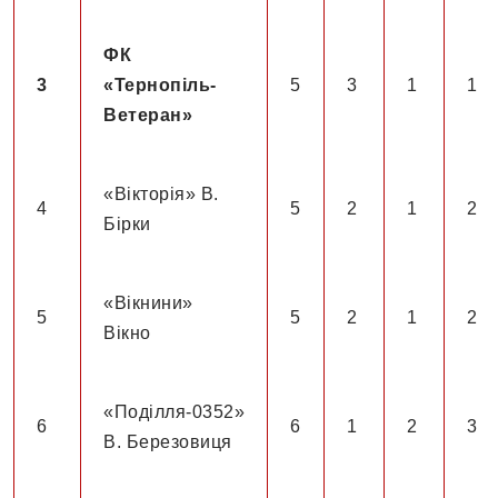
ФК
3
«Тернопіль-
5
3
1
1
Ветеран»
«Вікторія» В.
4
5
2
1
2
Бірки
«Вікнини»
5
5
2
1
2
Вікно
«Поділля-0352»
6
6
1
2
3
В. Березовиця