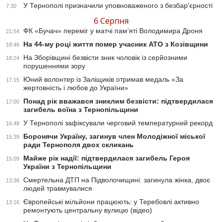
У Тернополі призначили уповноваженого з безбар’єрності
7:30
6 Серпня
ФК «Бучач» переміг у матчі пам’яті Володимира Дроня
21:54
На 44-му році життя помер учасник АТО з Козівщини
18:46
На Зборівщині безвісти зник чоловік із серйозними
18:24
порушеннями зору
Юний волонтер із Заліщиків отримав медаль «За
17:15
жертовність і любов до України»
Понад рік вважався зниклим безвісти: підтвердилася
17:00
загибель воїна з Тернопільщини
У Тернополі зафіксували черговий температурний рекорд
16:48
Боронячи Україну, загинув член Молодіжної міської
15:39
ради Тернополя двох скликань
Майже рік надії: підтвердилася загибель Героя
15:09
України з Тернопільщини
Смертельна ДТП на Підволочищині: загинула жінка, двоє
13:38
людей травмувалися
Європейські мільйони працюють: у Теребовлі активно
13:16
ремонтують центральну вулицю (відео)