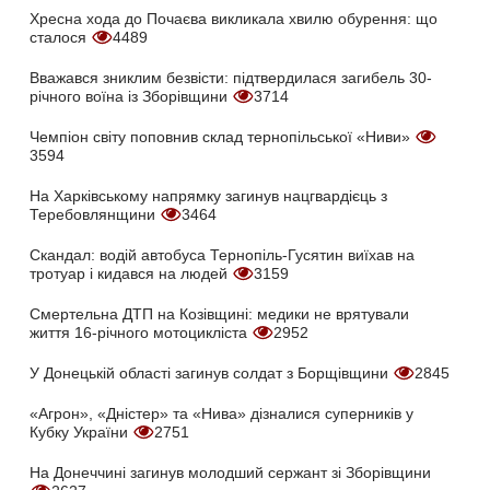
Хресна хода до Почаєва викликала хвилю обурення: що
сталося
4489
Вважався зниклим безвісти: підтвердилася загибель 30-
річного воїна із Зборівщини
3714
Чемпіон світу поповнив склад тернопільської «Ниви»
3594
На Харківському напрямку загинув нацгвардієць з
Теребовлянщини
3464
Скандал: водій автобуса Тернопіль-Гусятин виїхав на
тротуар і кидався на людей
3159
Смертельна ДТП на Козівщині: медики не врятували
життя 16-річного мотоцикліста
2952
У Донецькій області загинув солдат з Борщівщини
2845
«Агрон», «Дністер» та «Нива» дізналися суперників у
Кубку України
2751
На Донеччині загинув молодший сержант зі Зборівщини