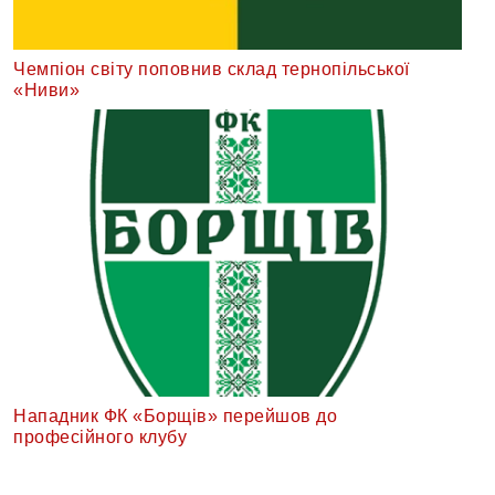
Чемпіон світу поповнив склад тернопільської
«Ниви»
Нападник ФК «Борщів» перейшов до
професійного клубу