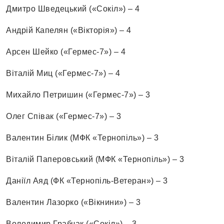
Дмитро Шведецький («Сокіл») – 4
Андрій Капелян («Вікторія») – 4
Арсен Шейко («Гермес-7») – 4
Віталій Миц («Гермес-7») – 4
Михайло Петришин («Гермес-7») – 3
Олег Співак («Гермес-7») – 3
Валентин Білик (МФК «Тернопіль») – 3
Віталій Паперовський (МФК «Тернопіль») – 3
Даніїл Аяд (ФК «Тернопіль-Ветеран») – 3
Валентин Лазорко («Вікнини») – 3
Володимир Грабчак («Сокіл») – 3