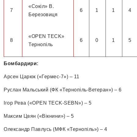
«Сокіл» В.
7
6
1
1
4
Березовиця
«OPEN TECK»
8
6
0
1
5
Тернопіль
Бомбардири:
Арсен Царюк («Гермес-7») – 11
Руслан Мальський (ФК «Тернопіль-Ветеран») – 6
Ігор Рева («OPEN TECK-SEBN») – 5
Максим Цвян («Вікнини») – 5
Олександр Павлусь (МФК «Тернопіль») – 4