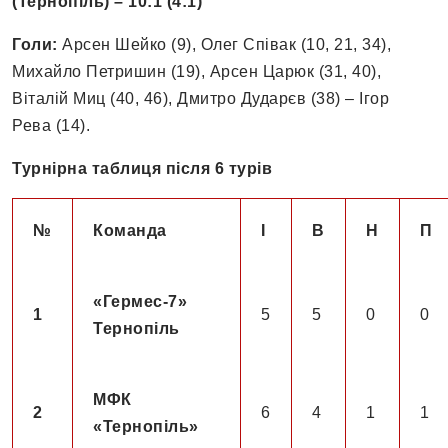
(Тернопіль) – 10:1 (4:1)
Голи:
Арсен Шейко (9), Олег Співак (10, 21, 34),
Михайло Петришин (19), Арсен Царюк (31, 40),
Віталій Миц (40, 46), Дмитро Дударєв (38) – Ігор
Рева (14).
Турнірна таблиця після 6 турів
№
Команда
І
В
Н
П
«
Гермес-7»
1
5
5
0
0
Тернопіль
МФК
2
6
4
1
1
«Тернопіль»