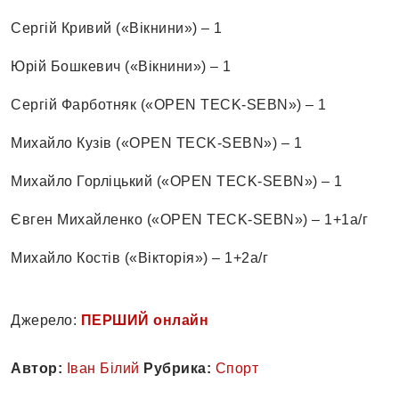
Сергій Кривий («Вікнини») – 1
Юрій Бошкевич («Вікнини») – 1
Сергій Фарботняк («OPEN TECK-SEBN») – 1
Михайло Кузів («OPEN TECK-SEBN») – 1
Михайло Горліцький («OPEN TECK-SEBN») – 1
Євген Михайленко («OPEN TECK-SEBN») – 1+1а/г
Михайло Костів («Вікторія») – 1+2а/г
Джерело:
ПЕРШИЙ онлайн
Автор:
Іван Білий
Рубрика:
Спорт