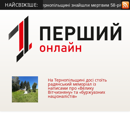
НАЙСВІЖІШЕ:
зв’язок: на Тернопільщині знайшли мертвим 58-річного чолові
На Тернопільщині досі стоїть
радянський меморіал із
написами про «Велику
Вітчизняну» та «буржуазних
націоналістів»