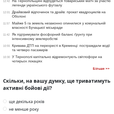
На Тернопільщині відбудеться товариський матч за участю
12:42
легенди українського футзалу
Драйвовий відпочинок та драйв: прокат квадроциклів на
12:01
Оболоні
Майже 5 га земель незаконно опинилися у комунальній
11:57
власності Бучацької міськради
Як підтримувати фосфорний баланс ґрунту при
11:42
інтенсивному землеробстві
Кривава ДТП на перехресті в Кременці: постраждали водії
10:55
та четверо пасажирів
У Тернополі капітально відремонтують світлофори на
10:30
чотирьох локаціях
Більше >>
Скільки, на вашу думку, ще триватимуть
активні бойові дії?
ще декілька років
не менше року