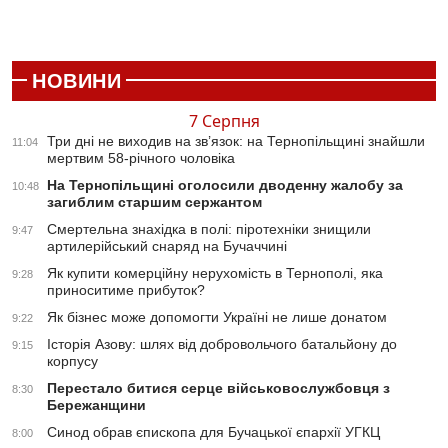
НОВИНИ
7 Серпня
Три дні не виходив на зв’язок: на Тернопільщині знайшли
11:04
мертвим 58-річного чоловіка
На Тернопільщині оголосили дводенну жалобу за
10:48
загиблим старшим сержантом
Смертельна знахідка в полі: піротехніки знищили
9:47
артилерійський снаряд на Бучаччині
Як купити комерційну нерухомість в Тернополі, яка
9:28
приноситиме прибуток?
Як бізнес може допомогти Україні не лише донатом
9:22
Історія Азову: шлях від добровольчого батальйону до
9:15
корпусу
Перестало битися серце військовослужбовця з
8:30
Бережанщини
Синод обрав єпископа для Бучацької єпархії УГКЦ
8:00