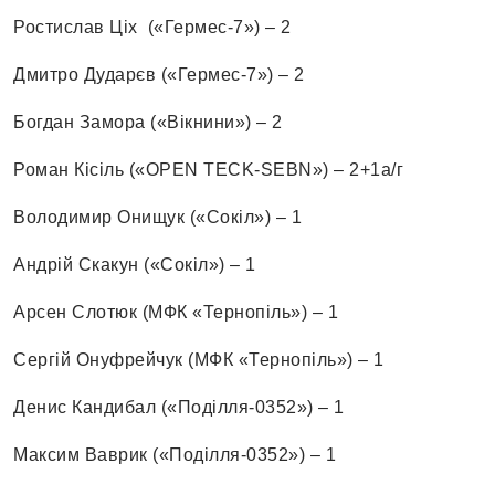
Ростислав Ціх («Гермес-7») – 2
Дмитро Дударєв («Гермес-7») – 2
Богдан Замора («Вікнини») – 2
Роман Кісіль («OPEN TECK-SEBN») – 2+1а/г
Володимир Онищук («Сокіл») – 1
Андрій Скакун («Сокіл») – 1
Арсен Слотюк (МФК «Тернопіль») – 1
Сергій Онуфрейчук (МФК «Тернопіль») – 1
Денис Кандибал («Поділля-0352») – 1
Максим Ваврик («Поділля-0352») – 1