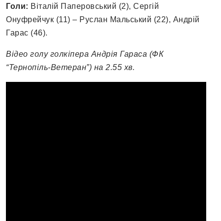
Голи:
Віталій Паперовський (2), Сергій
Онуфрейчук (11) – Руслан Мальський (22), Андрій
Гарас (46).
Відео голу голкіпера Андрія Гараса (ФК
“Тернопіль-Ветеран”) на 2.55 хв.