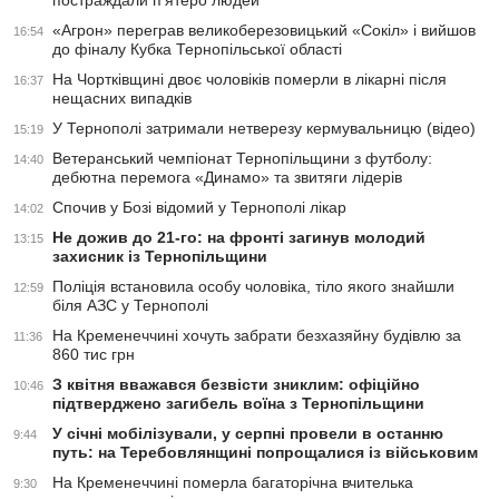
постраждали п’ятеро людей
«Агрон» переграв великоберезовицький «Сокіл» і вийшов
16:54
до фіналу Кубка Тернопільської області
На Чортківщині двоє чоловіків померли в лікарні після
16:37
нещасних випадків
У Тернополі затримали нетверезу кермувальницю (відео)
15:19
Ветеранський чемпіонат Тернопільщини з футболу:
14:40
дебютна перемога «Динамо» та звитяги лідерів
Спочив у Бозі відомий у Тернополі лікар
14:02
Не дожив до 21-го: на фронті загинув молодий
13:15
захисник із Тернопільщини
Поліція встановила особу чоловіка, тіло якого знайшли
12:59
біля АЗС у Тернополі
На Кременеччині хочуть забрати безхазяйну будівлю за
11:36
860 тис грн
З квітня вважався безвісти зниклим: офіційно
10:46
підтверджено загибель воїна з Тернопільщини
У січні мобілізували, у серпні провели в останню
9:44
путь: на Теребовлянщині попрощалися із військовим
На Кременеччині померла багаторічна вчителька
9:30