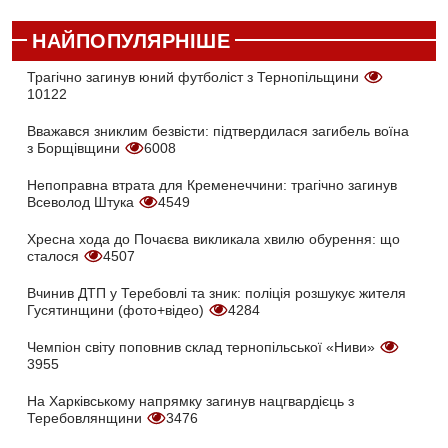
НАЙПОПУЛЯРНІШЕ
Трагічно загинув юний футболіст з Тернопільщини
10122
Вважався зниклим безвісти: підтвердилася загибель воїна
з Борщівщини
6008
Непоправна втрата для Кременеччини: трагічно загинув
Всеволод Штука
4549
Хресна хода до Почаєва викликала хвилю обурення: що
сталося
4507
Вчинив ДТП у Теребовлі та зник: поліція розшукує жителя
Гусятинщини (фото+відео)
4284
Чемпіон світу поповнив склад тернопільської «Ниви»
3955
На Харківському напрямку загинув нацгвардієць з
Теребовлянщини
3476