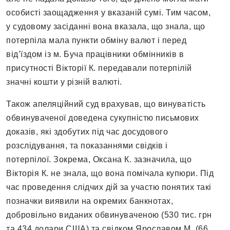
особисті заощадження у вказаній сумі. Тим часом,
у судовому засіданні вона вказала, що знала, що
потерпіла мала пункти обміну валют і перед
від’їздом із м. Буча працівники обмінників в
присутності Вікторії К. передавали потерпілій
значні кошти у різній валюті.
Також апеляційний суд врахував, що винуватість
обвинуваченої доведена сукупністю письмових
доказів, які здобутих під час досудового
розслідування, та показаннями свідків і
потерпілої. Зокрема, Оксана К. зазначила, що
Вікторія К. не знала, що вона помічала купюри. Під
час проведення слідчих дій за участю понятих такі
позначки виявили на окремих банкнотах,
добровільно виданих обвинуваченою (530 тис. грн
та 434 долари США) та свідком Ярославом М. (66