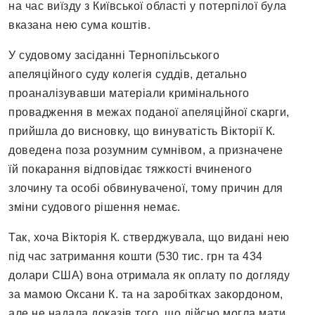
на час виїзду з Київської області у потерпілої була
вказана нею сума коштів.
У судовому засіданні Тернопільського
апеляційного суду колегія суддів, детально
проаналізувавши матеріали кримінального
провадження в межах поданої апеляційної скарги,
прийшла до висновку, що винуватість Вікторії К.
доведена поза розумним сумнівом, а призначене
їй покарання відповідає тяжкості вчиненого
злочину та особі обвинуваченої, тому причин для
зміни судового рішення немає.
Так, хоча Вікторія К. стверджувала, що видані нею
під час затримання кошти (530 тис. грн та 434
долари США) вона отримала як оплату по догляду
за мамою Оксани К. та на заробітках закордоном,
але не надала доказів того, що дійсно могла мати