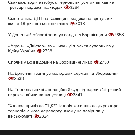
Скандал: водій автобуса Тернопіль-Гусятин виїхав на
тротуар і кидався на людей
3284
Смертельна ДТП на Козівщині: медики не врятували
життя 16-річного мотоцикліста
3018
У Донецькій області загинув солдат з Борщівщини
2858
«Агрон», «Дністер» та «Нива» дізналися суперників у
Кубку України
2758
Спочив у Бозі відомий на Зборівщині лікар
2750
На Донеччині загинув молодший сержант зі Зборівщини
2638
На Тернопільщині апеляційний суд підтвердив 15-річний
вирок за вбивство випускниці
2341
"Хто вас привіз до ТЦК?": історія колишнього директора
тернопільського аеропорту, якому не повірили у
військкоматі
2324