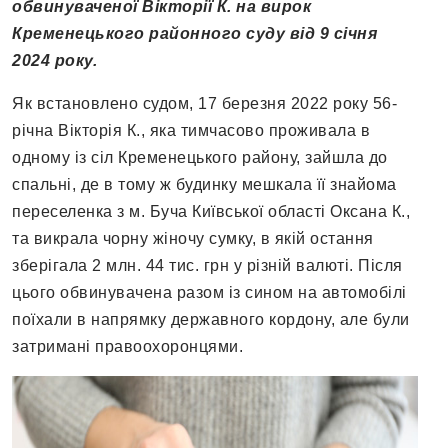
обвинуваченої Вікторії К. на вирок
Кременецького районного суду від 9 січня
2024 року.
Як встановлено судом, 17 березня 2022 року 56-
річна Вікторія К., яка тимчасово проживала в
одному із сіл Кременецького району, зайшла до
спальні, де в тому ж будинку мешкала її знайома
переселенка з м. Буча Київської області Оксана К.,
та викрала чорну жіночу сумку, в якій остання
зберігала 2 млн. 44 тис. грн у різній валюті. Після
цього обвинувачена разом із сином на автомобілі
поїхали в напрямку державного кордону, але були
затримані правоохоронцями.