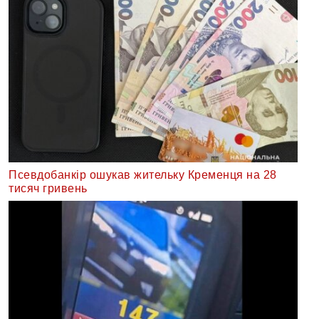
Псевдобанкір ошукав жительку Кременця на 28
тисяч гривень