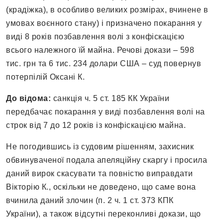
(крадіжка), в особливо великих розмірах, вчинене в
умовах воєнного стану) і призначено покарання у
виді 8 років позбавлення волі з конфіскацією
всього належного їй майна. Речові докази – 598
тис. грн та 6 тис. 234 долари США – суд повернув
потерпілій Оксані К.
До відома:
санкція ч. 5 ст. 185 КК України
передбачає покарання у виді позбавлення волі на
строк від 7 до 12 років із конфіскацією майна.
Не погодившись із судовим рішенням, захисник
обвинуваченої подала апеляційну скаргу і просила
даний вирок скасувати та повністю виправдати
Вікторію К., оскільки не доведено, що саме вона
вчинила даний злочин (п. 2 ч. 1 ст. 373 КПК
України), а також відсутні переконливі докази, що