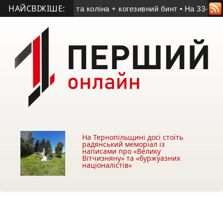
НАЙСВІЖІШЕ:
брати для ноги та коліна + когезивний бинт
• На 33-му році 
На Тернопільщині досі стоїть
радянський меморіал із
написами про «Велику
Вітчизняну» та «буржуазних
націоналістів»