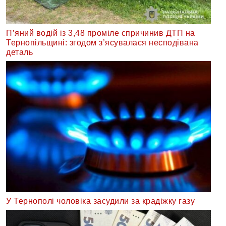
П’яний водій із 3,48 проміле спричинив ДТП на
Тернопільщині: згодом з’ясувалася несподівана
деталь
У Тернополі чоловіка засудили за крадіжку газу