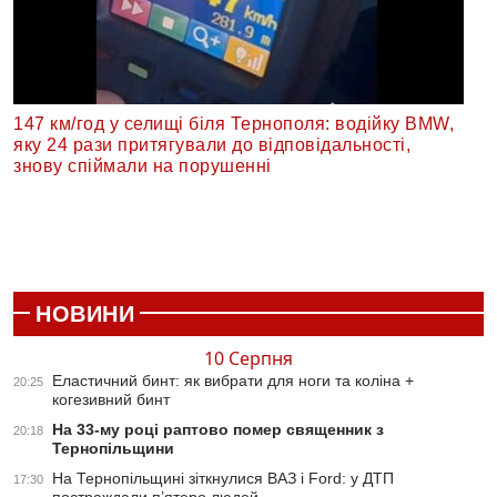
147 км/год у селищі біля Тернополя: водійку BMW,
яку 24 рази притягували до відповідальності,
знову спіймали на порушенні
НОВИНИ
10 Серпня
Еластичний бинт: як вибрати для ноги та коліна +
20:25
когезивний бинт
На 33-му році раптово помер священник з
20:18
Тернопільщини
На Тернопільщині зіткнулися ВАЗ і Ford: у ДТП
17:30