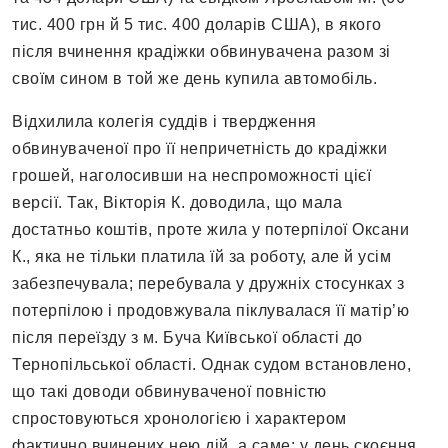
тис. 400 грн й 5 тис. 400 доларів США), в якого
після вчинення крадіжки обвинувачена разом зі
своїм сином в той же день купила автомобіль.
Відхилила колегія суддів і твердження
обвинуваченої про її непричетність до крадіжки
грошей, наголосивши на неспроможності цієї
версії. Так, Вікторія К. доводила, що мала
достатньо коштів, проте жила у потерпілої Оксани
К., яка не тільки платила їй за роботу, але й усім
забезпечувала; перебувала у дружніх стосунках з
потерпілою і продовжувала піклувалася її матір’ю
після переїзду з м. Буча Київської області до
Тернопільської області. Однак судом встановлено,
що такі доводи обвинуваченої повністю
спростовуються хронологією і характером
фактично вчинених нею дій, а саме: у день скоєння