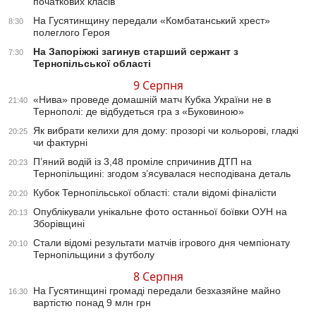
початкових класів
На Гусятинщину передали «Комбатанський хрест»
8:30
полеглого Героя
На Запоріжжі загинув старший сержант з
7:30
Тернопільської області
9 Серпня
«Нива» проведе домашній матч Кубка України не в
21:40
Тернополі: де відбудеться гра з «Буковиною»
Як вибрати келихи для дому: прозорі чи кольорові, гладкі
20:25
чи фактурні
П’яний водій із 3,48 проміле спричинив ДТП на
20:23
Тернопільщині: згодом з’ясувалася несподівана деталь
Кубок Тернопільської області: стали відомі фіналісти
20:20
Опублікували унікальне фото останньої боївки ОУН на
20:13
Зборівщині
Стали відомі результати матчів ігрового дня чемпіонату
20:10
Тернопільщини з футболу
8 Серпня
На Гусятинщині громаді передали безхазяйне майно
16:30
вартістю понад 9 млн грн