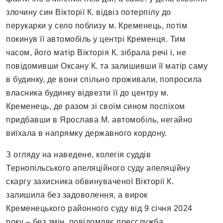
злочину син Вікторії К. відвіз потерпілу до
перукарки у село поблизу м. Кременець, потім
покинув її автомобіль у центрі Кременця. Тим
часом, його матір Вікторія К. зібрала речі і, не
повідомивши Оксану К. та залишивши її матір саму
в будинку, де вони спільно проживали, попросила
власника будинку відвезти її до центру м.
Кременець, де разом зі своїм сином поспіхом
придбавши в Ярослава М. автомобіль, негайно
виїхала в напрямку державного кордону.
З огляду на наведене, колегія суддів
Тернопільського апеляційного суду апеляційну
скаргу захисника обвинуваченої Вікторії К.
залишила без задоволення, а вирок
Кременецького районного суду від 9 січня 2024
року – без змін, повідомляє пресслужба