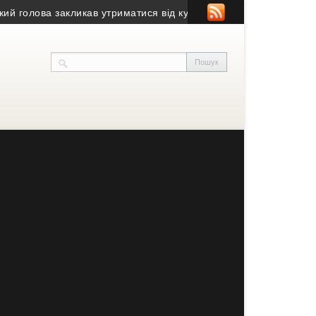
лова закликав утриматися від купівлі будівлі у Чорткові (фото)
•