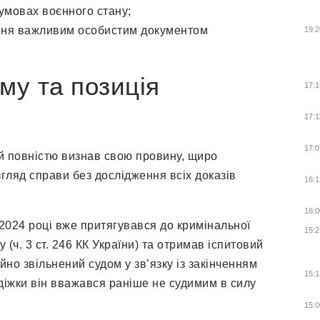
 умовах воєнного стану;
діння важливим особистим документом
19:2
му та позиція
17:1
17:1
17:0
й повністю визнав свою провину, щиро
гляд справи без дослідження всіх доказів
16:1
16:0
 2024 році вже притягувався до кримінальної
15:2
 (ч. 3 ст. 246 КК України) та отримав іспитовий
ійно звільнений судом у зв’язку із закінченням
15:1
діжки він вважався раніше не судимим в силу
15:0