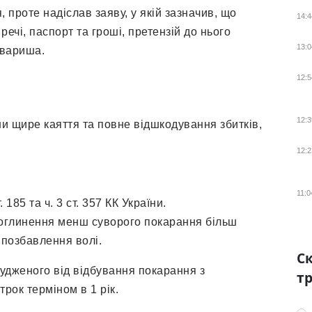
 проте надіслав заяву, у якій зазначив, що
14:4
ечі, паспорт та гроші, претензій до нього
13:0
овариша.
12:5
12:3
и щире каяття та повне відшкодування збитків,
12:2
11:0
 185 та ч. 3 ст. 357 КК України.
поглинення менш суворого покарання більш
 позбавлення волі.
Ск
асудженого від відбування покарання з
тр
рок терміном в 1 рік.