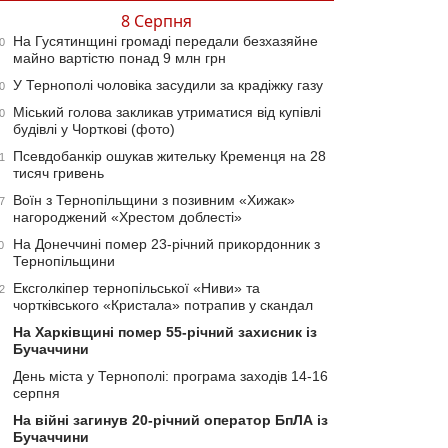
8 Серпня
На Гусятинщині громаді передали безхазяйне
0
майно вартістю понад 9 млн грн
У Тернополі чоловіка засудили за крадіжку газу
0
Міський голова закликав утриматися від купівлі
0
будівлі у Чорткові (фото)
Псевдобанкір ошукав жительку Кременця на 28
1
тисяч гривень
Воїн з Тернопільщини з позивним «Хижак»
7
нагороджений «Хрестом доблесті»
На Донеччині помер 23-річний прикордонник з
0
Тернопільщини
Ексголкіпер тернопільської «Ниви» та
2
чортківського «Кристала» потрапив у скандал
На Харківщині помер 55-річний захисник із
Бучаччини
День міста у Тернополі: програма заходів 14-16
серпня
На війні загинув 20-річний оператор БпЛА із
Бучаччини