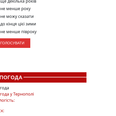
ще декілька років
не менше року
не можу сказати
до кінця цієї зими
не менше півроку
ПОГОДА
года
года у
Тернополі
логість:
ск: