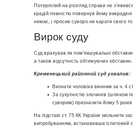
Потерпілий на розгляд справи не з’явився,
крадій повністю повернув йому викрадені р
немає, і просив суворо не карати свого т
Вирок суду
Суд врахував як пом’якшувальні обставин
а також відсутність обтяжуючих обставин.
Кременецький районний суд ухвалив:
Визнати чоловіка винним за ч. 4 ст.
За сукупністю злочинів (шляхом 
суворим) призначити йому 5 років
На підставі ст. 75 КК України звільнити з
випробуванням, встановивши іспитовий ст