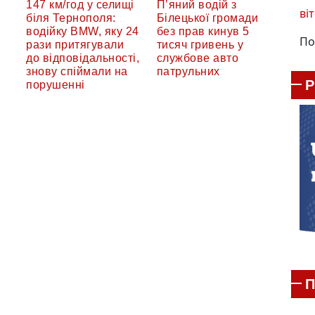
147 км/год у селищі
П’яний водій з
віт
біля Тернополя:
Білецької громади
водійку BMW, яку 24
без прав кинув 5
По
рази притягували
тисяч гривень у
до відповідальності,
службове авто
знову спіймали на
патрульних
порушенні
П