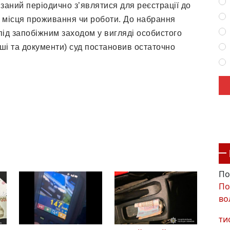
заний періодично з’являтися для реєстрації до
у місця проживання чи роботи. До набрання
під запобіжним заходом у вигляді особистого
оші та документи) суд постановив остаточно
По
По
во
ти