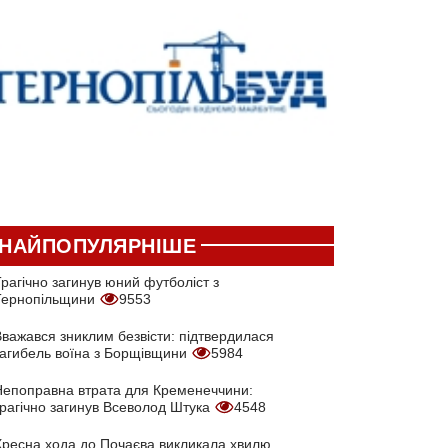
НАЙПОПУЛЯРНІШЕ
рагічно загинув юний футболіст з
Тернопільщини
9553
Вважався зниклим безвісти: підтвердилася
загибель воїна з Борщівщини
5984
Непоправна втрата для Кременеччини:
трагічно загинув Всеволод Штука
4548
Хресна хода до Почаєва викликала хвилю