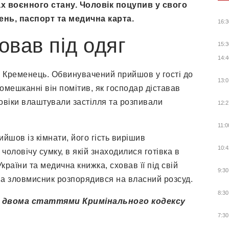
х воєнного стану. Чоловік поцупив у свого
ень, паспорт та медична карта.
16:3
овав під одяг
15:3
14:4
ті Кременець. Обвинувачений прийшов у гості до
13:0
омешканні він помітив, як господар діставав
оловіки влаштували застілля та розпивали
12:2
11:0
йшов із кімнати, його гість вирішив
10:4
чоловічу сумку, в якій знаходилися готівка в
раїни та медична книжка, сховав її під свій
9:30
ма зловмисник розпорядився на власний розсуд.
8:30
 за двома статтями Кримінального кодексу
7:30