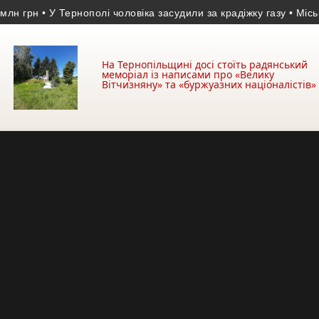
рн
• У Тернополі чоловіка засудили за крадіжку газу
• Міський го
На Тернопільщині досі стоїть радянський
меморіал із написами про «Велику
Вітчизняну» та «буржуазних націоналістів»