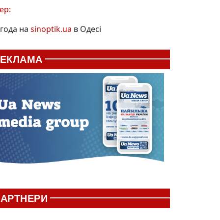
ер:
года на
sinoptik.ua
в Одесі
РЕКЛАМА
АРТНЕРИ