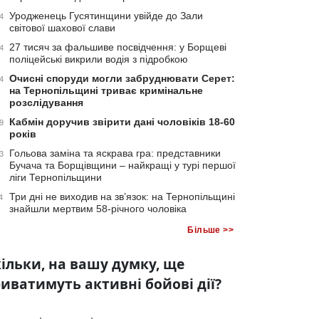
Уродженець Гусятинщини увійде до Зали
4
світової шахової слави
27 тисяч за фальшиве посвідчення: у Борщеві
4
поліцейські викрили водія з підробкою
Очисні споруди могли забруднювати Серет:
4
на Тернопільщині триває кримінальне
розслідування
Кабмін доручив звірити дані чоловіків 18-60
9
років
Гольова заміна та яскрава гра: представники
3
Бучача та Борщівщини – найкращі у турі першої
ліги Тернопільщини
Три дні не виходив на зв’язок: на Тернопільщині
4
знайшли мертвим 58-річного чоловіка
Більше >>
ільки, на вашу думку, ще
иватимуть активні бойові дії?