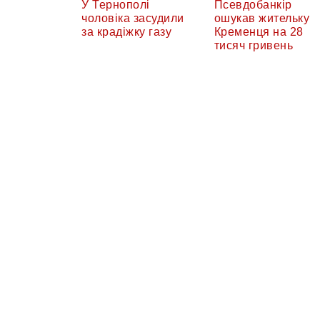
У Тернополі
Псевдобанкір
чоловіка засудили
ошукав жительку
за крадіжку газу
Кременця на 28
тисяч гривень