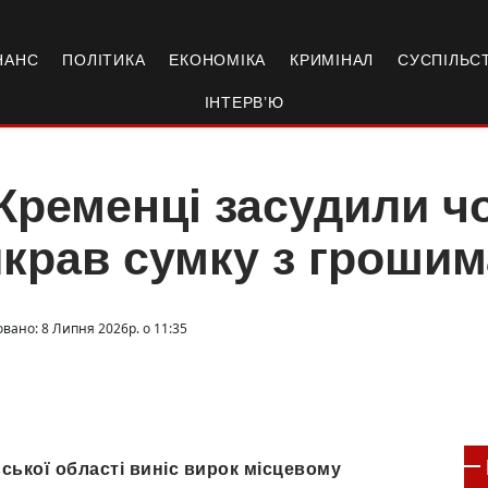
НАНС
ПОЛІТИКА
ЕКОНОМІКА
КРИМІНАЛ
СУСПІЛЬС
ІНТЕРВ’Ю
Кременці засудили чо
крав сумку з грошим
овано: 8 Липня 2026р. о 11:35
ької області виніс вирок місцевому