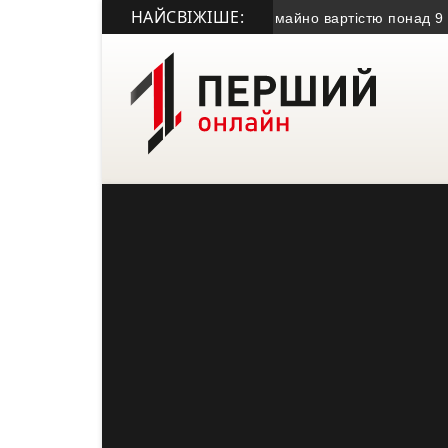
НАЙСВІЖІШЕ:
ні громаді передали безхазяйне майно вартістю понад 9 млн г