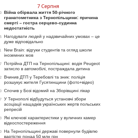
7 Серпня
Війна обірвала життя 50-річного
0
гранатометника з Тернопільщини: причина
смерті – гостра серцево-судинна
недостатність
Нагодувати людей у надзвичайних умовах – це
5
дуже відповідально
New Brain: відгуки студентів та огляд школи
1
іноземних мов
Потрійна ДТП на Тернопільщині: водія Peugeot
7
затисло в автомобілі, постраждала дитина
Вчинив ДТП у Теребовлі та зник: поліція
2
розшукує жителя Гусятинщини (фото+відео)
Спочив у Бозі відомий на Зборівщині лікар
0
У Тернополі відбудуться установчі збори
7
асоціації нащадків українських жертв польських
репресій
Які ключові характеристики у вуличних камер
3
відеоспостереження
На Тернопільщині державі повернули будівлю
0
вартістю понад 50 млн грн