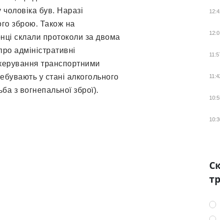
 чоловіка був. Наразі
12:4
ого зброю. Також на
12:0
ці склали протоколи за двома
про адміністративні
11:5
(керування транспортними
ебувають у стані алкогольного
11:4
льба з вогнепальної зброї).
10:5
10:3
Ск
тр