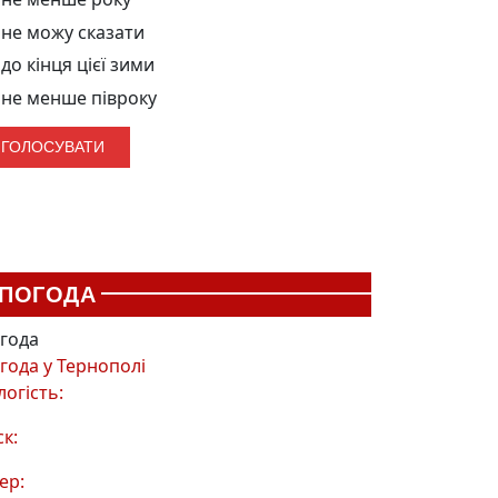
не можу сказати
до кінця цієї зими
не менше півроку
ПОГОДА
года
года у
Тернополі
логість:
ск:
ер: