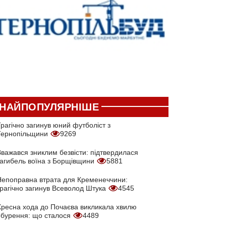
НАЙПОПУЛЯРНІШЕ
рагічно загинув юний футболіст з
Тернопільщини
9269
Вважався зниклим безвісти: підтвердилася
загибель воїна з Борщівщини
5881
Непоправна втрата для Кременеччини:
трагічно загинув Всеволод Штука
4545
Хресна хода до Почаєва викликала хвилю
обурення: що сталося
4489