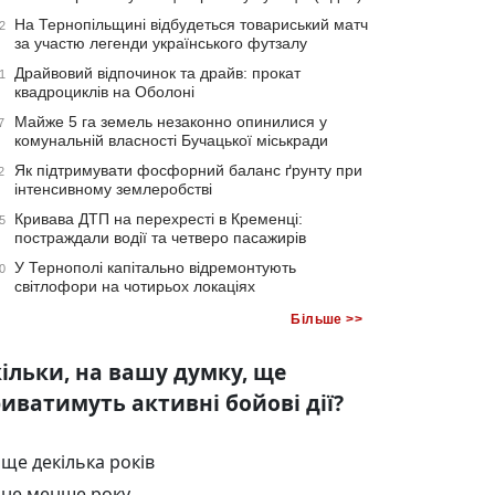
На Тернопільщині відбудеться товариський матч
2
за участю легенди українського футзалу
Драйвовий відпочинок та драйв: прокат
1
квадроциклів на Оболоні
Майже 5 га земель незаконно опинилися у
7
комунальній власності Бучацької міськради
Як підтримувати фосфорний баланс ґрунту при
2
інтенсивному землеробстві
Кривава ДТП на перехресті в Кременці:
5
постраждали водії та четверо пасажирів
У Тернополі капітально відремонтують
0
світлофори на чотирьох локаціях
Більше >>
ільки, на вашу думку, ще
иватимуть активні бойові дії?
ще декілька років
не менше року