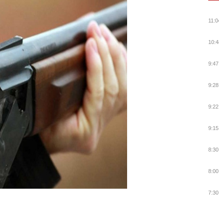
11:0
10:4
9:47
9:28
9:22
9:15
8:30
8:00
7:30