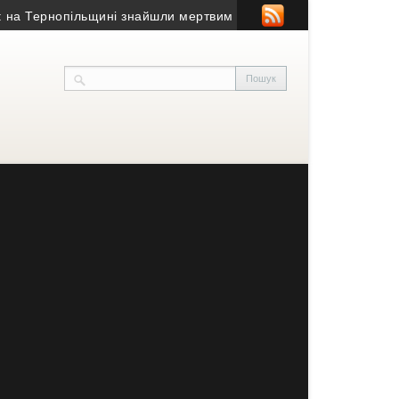
Тернопільщині знайшли мертвим 58-річного чоловіка
• На Терноп