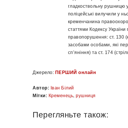
гладкоствольну рушницю у
поліцейські вилучили у нь
кременчанина правоохорон
статтями Кодексу України 
правопорушення: ст. 130 
засобами особами, які пер
сп’яніння) та ст. 174 (стрі
Джерело:
ПЕРШИЙ онлайн
Автор:
Іван Білий
Мітки:
Кременець
,
рушниця
Перегляньте також: