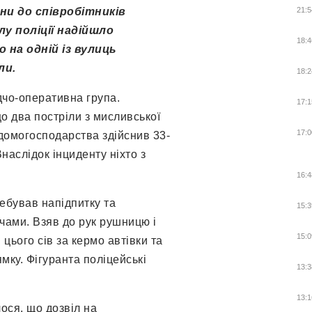
ини до співробітників
21:5
у поліції надійшло
18:4
 на одній із вулиць
ли.
18:2
ідчо-оперативна група.
17:1
о два постріли з мисливської
17:0
 домогосподарства здійснив 33-
нaслідок інциденту ніхто з
16:4
ебував напідпитку та
15:3
чами. Взяв до рук рушницю і
15:0
 цього сів за кермо автівки та
мку. Фігуранта поліцейські
13:3
13:1
лося, що дозвіл на