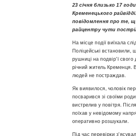
23 січня близько 17 год
Кременецького райвідділ
повідомлення про те, що
райцентру чути пострі
На місце події виїхала сл
Поліцейські встановили, щ
рушниці на подвір’ї свого
річний житель Кременця. В
людей не пострaждaв.
Як виявилося, чоловік пер
посварився зі своїми роди
вистрелив у повітря. Після
поїхав у невідомому напря
оперативно розшукали.
Під час перевірки з’ясува