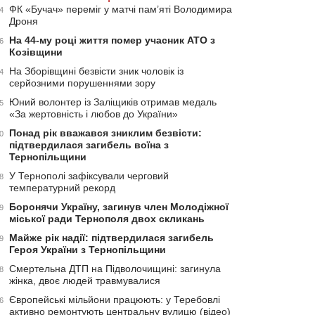
ФК «Бучач» переміг у матчі пам’яті Володимира
4
Дроня
На 44-му році життя помер учасник АТО з
6
Козівщини
На Зборівщині безвісти зник чоловік із
4
серйозними порушеннями зору
Юний волонтер із Заліщиків отримав медаль
5
«За жертовність і любов до України»
Понад рік вважався зниклим безвісти:
0
підтвердилася загибель воїна з
Тернопільщини
У Тернополі зафіксували черговий
8
температурний рекорд
Боронячи Україну, загинув член Молодіжної
9
міської ради Тернополя двох скликань
Майже рік надії: підтвердилася загибель
9
Героя України з Тернопільщини
Смертельна ДТП на Підволочищині: загинула
8
жінка, двоє людей травмувалися
Європейські мільйони працюють: у Теребовлі
6
активно ремонтують центральну вулицю (відео)