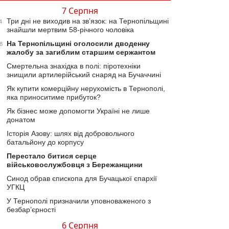
7 Серпня
Три дні не виходив на зв’язок: на Тернопільщині
4
знайшли мертвим 58-річного чоловіка
На Тернопільщині оголосили дводенну
8
жалобу за загиблим старшим сержантом
Смертельна знахідка в полі: піротехніки
знищили артилерійський снаряд на Бучаччині
Як купити комерційну нерухомість в Тернополі,
яка приноситиме прибуток?
Як бізнес може допомогти Україні не лише
донатом
Історія Азову: шлях від добровольчого
батальйону до корпусу
Перестало битися серце
військовослужбовця з Бережанщини
Синод обрав єпископа для Бучацької єпархії
УГКЦ
У Тернополі призначили уповноваженого з
безбар’єрності
6 Серпня