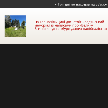
• Три дні не виходив на зв’язок: на 
На Тернопільщині досі стоїть радянський
меморіал із написами про «Велику
Вітчизняну» та «буржуазних націоналістів»