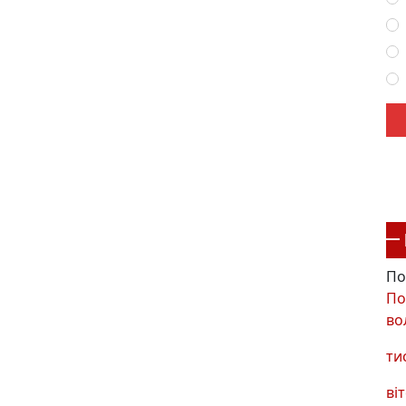
По
По
во
ти
віт