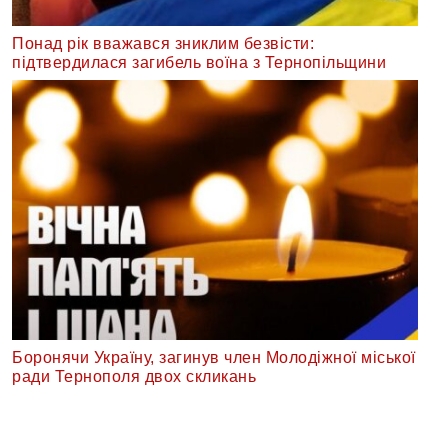
Понад рік вважався зниклим безвісти:
підтвердилася загибель воїна з Тернопільщини
Боронячи Україну, загинув член Молодіжної міської
ради Тернополя двох скликань