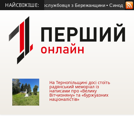
НАЙСВІЖІШЕ:
ерце військовослужбовця з Бережанщини
• Синод обрав єпис
На Тернопільщині досі стоїть
радянський меморіал із
написами про «Велику
Вітчизняну» та «буржуазних
націоналістів»