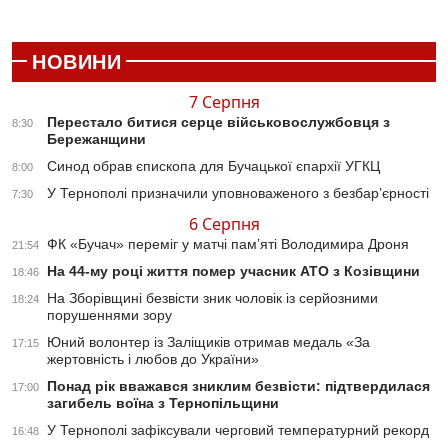
НОВИНИ
7 Серпня
Перестало битися серце військовослужбовця з
8:30
Бережанщини
Синод обрав єпископа для Бучацької єпархії УГКЦ
8:00
У Тернополі призначили уповноваженого з безбар’єрності
7:30
6 Серпня
ФК «Бучач» переміг у матчі пам’яті Володимира Дроня
21:54
На 44-му році життя помер учасник АТО з Козівщини
18:46
На Зборівщині безвісти зник чоловік із серйозними
18:24
порушеннями зору
Юний волонтер із Заліщиків отримав медаль «За
17:15
жертовність і любов до України»
Понад рік вважався зниклим безвісти: підтвердилася
17:00
загибель воїна з Тернопільщини
У Тернополі зафіксували черговий температурний рекорд
16:48