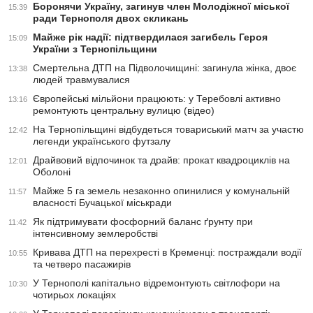
Боронячи Україну, загинув член Молодіжної міської
15:39
ради Тернополя двох скликань
Майже рік надії: підтвердилася загибель Героя
15:09
України з Тернопільщини
Смертельна ДТП на Підволочищині: загинула жінка, двоє
13:38
людей травмувалися
Європейські мільйони працюють: у Теребовлі активно
13:16
ремонтують центральну вулицю (відео)
На Тернопільщині відбудеться товариський матч за участю
12:42
легенди українського футзалу
Драйвовий відпочинок та драйв: прокат квадроциклів на
12:01
Оболоні
Майже 5 га земель незаконно опинилися у комунальній
11:57
власності Бучацької міськради
Як підтримувати фосфорний баланс ґрунту при
11:42
інтенсивному землеробстві
Кривава ДТП на перехресті в Кременці: постраждали водії
10:55
та четверо пасажирів
У Тернополі капітально відремонтують світлофори на
10:30
чотирьох локаціях