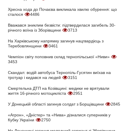
Хресна хода до Почаєва викликала хвилю обурення: що
сталося
4486
Вважався зниклим безвісти: підтвердилася загибель 30-
річного воїна із Зборівщини
3713
На Харківському напрямку загинув нацгвардієць з
Теребовлянщини
3461
Чемпіон світу поповнив склад тернопільської «Ниви»
3453
Скандал: водій автобуса Тернопіль-Гусятин виїхав на
тротуар і кидався на людей
3151
Смертельна ДТП на Козівщині: медики не врятували
життя 16-річного мотоцикліста
2951
У Донецькій області загинув солдат з Борщівщини
2845
«Агрон», «Дністер» та «Нива» дізналися суперників у
Кубку України
2750
На Донеччині загинув молодший сержант зі Зборівщини