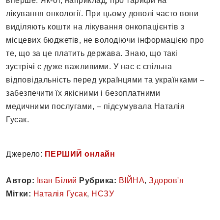
вперше. Як-от, наприклад, про тарифи на
лікування онкології. При цьому доволі часто вони
виділяють кошти на лікування онкопацієнтів з
місцевих бюджетів, не володіючи інформацією про
те, що за це платить держава. Знаю, що такі
зустрічі є дуже важливими. У нас є спільна
відповідальність перед українцями та українками –
забезпечити їх якісними і безоплатними
медичними послугами, – підсумувала Наталія
Гусак.
Джерело:
ПЕРШИЙ онлайн
Автор:
Іван Білий
Рубрика:
ВІЙНА
,
Здоров'я
Мітки:
Наталія Гусак
,
НСЗУ