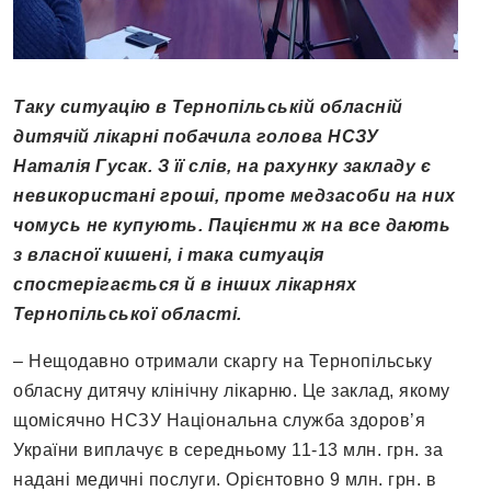
Таку ситуацію в Тернопільській обласній
дитячій лікарні побачила голова НСЗУ
Наталія Гусак. З її слів, на рахунку закладу є
невикористані гроші, проте медзасоби на них
чомусь не купують. Пацієнти ж на все дають
з власної кишені, і така ситуація
спостерігається й в інших лікарнях
Тернопільської області.
– Нещодавно отримали скаргу на Тернопільську
обласну дитячу клінічну лікарню. Це заклад, якому
щомісячно НСЗУ Національна служба здоров’я
України виплачує в середньому 11-13 млн. грн. за
надані медичні послуги. Орієнтовно 9 млн. грн. в