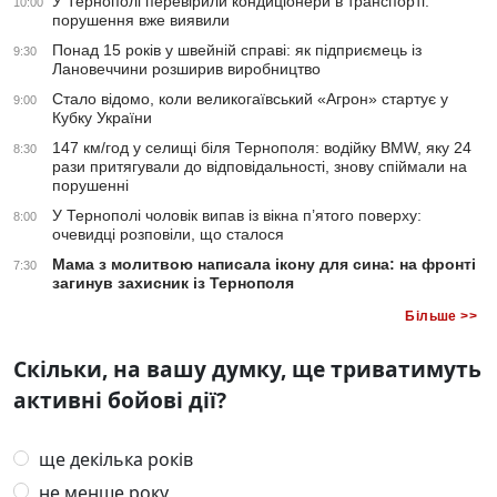
У Тернополі перевірили кондиціонери в транспорті:
10:00
порушення вже виявили
Понад 15 років у швейній справі: як підприємець із
9:30
Лановеччини розширив виробництво
Стало відомо, коли великогаївський «Агрон» стартує у
9:00
Кубку України
147 км/год у селищі біля Тернополя: водійку BMW, яку 24
8:30
рази притягували до відповідальності, знову спіймали на
порушенні
У Тернополі чоловік випав із вікна п’ятого поверху:
8:00
очевидці розповіли, що сталося
Мама з молитвою написала ікону для сина: на фронті
7:30
загинув захисник із Тернополя
Більше >>
Скільки, на вашу думку, ще триватимуть
активні бойові дії?
ще декілька років
не менше року