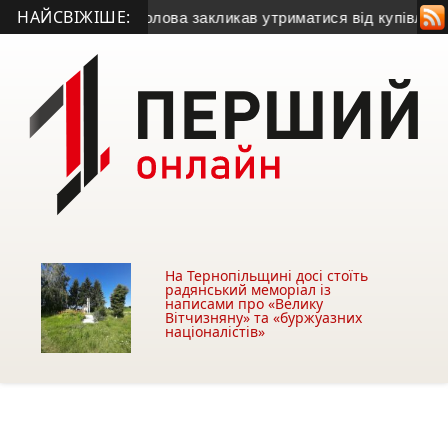
НАЙСВІЖІШЕ:
азу
• Міський голова закликав утриматися від купівлі будівлі
На Тернопільщині досі стоїть
радянський меморіал із
написами про «Велику
Вітчизняну» та «буржуазних
націоналістів»