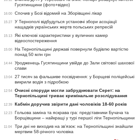
Гусятинщини (фото+відео)
Спочив у Бозі відомий на Зборівщині лікар
16:00
У Тернополі відбудуться установчі збори асоціації
15:27
нащадків українських жертв польських репресій
Які ключові характеристики у вуличних камер
15:13
відеоспостереження
На Тернопільщині державі повернули будівлю вартістю
15:00
понад 50 млн грн
Уродженець Гусятинщини увійде до Зали світової шахової
14:44
слави
27 тисяч за фальшиве посвідчення: у Борщеві поліцейські
13:04
викрили водія з підробкою
Очисні споруди могли забруднювати Серет: на
12:54
Тернопільщині триває кримінальне розслідування
Кабмін доручив звірити дані чоловіків 18-60 років
12:39
Гольова заміна та яскрава гра: представники Бучача та
12:23
Борщівщини – найкращі у турі першої ліги Тернопільщини
Три дні не виходив на зв’язок: на Тернопільщині знайшли
11:04
мертвим 58-річного чоловіка