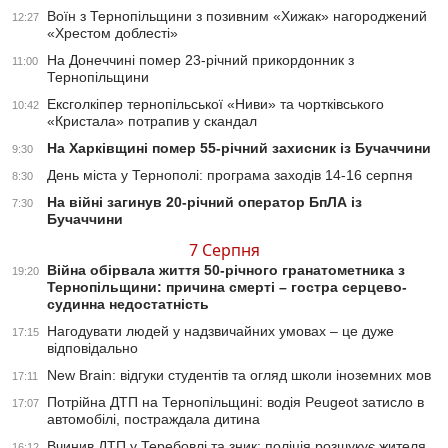
Воїн з Тернопільщини з позивним «Хижак» нагороджений
12:27
«Хрестом доблесті»
На Донеччині помер 23-річний прикордонник з
11:00
Тернопільщини
Ексголкіпер тернопільської «Ниви» та чортківського
10:42
«Кристала» потрапив у скандал
На Харківщині помер 55-річний захисник із Бучаччини
9:30
День міста у Тернополі: програма заходів 14-16 серпня
8:30
На війні загинув 20-річний оператор БпЛА із
7:30
Бучаччини
7 Серпня
Війна обірвала життя 50-річного гранатометника з
19:20
Тернопільщини: причина смерті – гостра серцево-
судинна недостатність
Нагодувати людей у надзвичайних умовах – це дуже
17:15
відповідально
New Brain: відгуки студентів та огляд школи іноземних мов
17:11
Потрійна ДТП на Тернопільщині: водія Peugeot затисло в
17:07
автомобілі, постраждала дитина
Вчинив ДТП у Теребовлі та зник: поліція розшукує жителя
16:12