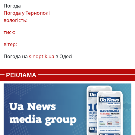
Погода
Погода у
Тернополі
вологість:
тиск:
вітер:
Погода на
sinoptik.ua
в Одесі
РЕКЛАМА