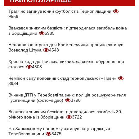
НАЙПОПУЛЯРНІШЕ
Трагічно загинув юний футболіст з Тернопільщини
9556
Вважався зниклим безвісти: підтвердилася загибель воїна
з Борщівщини
5985
Непоправна втрата для Кременеччини: трагічно загинув
Всеволод Штука
4548
Хресна хода до Почаєва викликала хвилю обурення: що
сталося
4503
Чемпіон світу поповнив склад тернопільської «Ниви»
3934
Вчинив ДТП у Теребовлі та зник: поліція розшукує жителя
Гусятинщини (фото+відео)
3790
Вважався зниклим безвісти: підтвердилася загибель 30-
річного воїна із Зборівщини
3722
На Харківському напрямку загинув нацгвардієць з
Теребовлянщини
3475