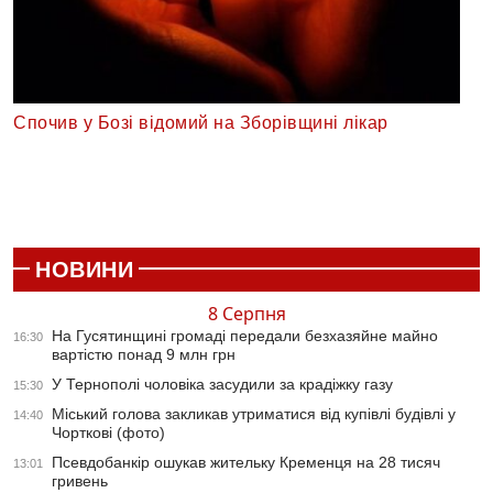
Спочив у Бозі відомий на Зборівщині лікар
НОВИНИ
8 Серпня
На Гусятинщині громаді передали безхазяйне майно
16:30
вартістю понад 9 млн грн
У Тернополі чоловіка засудили за крадіжку газу
15:30
Міський голова закликав утриматися від купівлі будівлі у
14:40
Чорткові (фото)
Псевдобанкір ошукав жительку Кременця на 28 тисяч
13:01
гривень