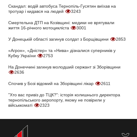
Скандал: водій автобуса Тернопіль-Гусятин виїхав на
тротуар і кидався на людей
3243
Смертельна ДТП на Козівщині: медики не врятували
життя 16-річного мотоцикліста
3001
У Донецькій області загинув солдат з Борщівщини
2853
«Агрон», «Дністер» та «Нива» дізналися суперників у
Кубку України
2753
На Донеччині загинув молодший сержант зі Зборівщини
2636
Спочив у Бозі відомий на Зборівщині лікар
2611
"Хто вас привіз до ТЦК?": історія колишнього директора
тернопільського аеропорту, якому не повірили у
військкоматі
2323