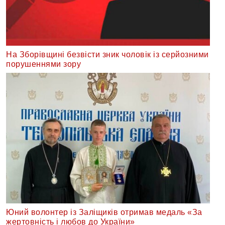
На Зборівщині безвісти зник чоловік із серйозними
порушеннями зору
Юний волонтер із Заліщиків отримав медаль «За
жертовність і любов до України»