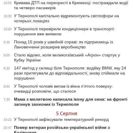
Кривава ДТП на перехресті в Кременці: постраждали водії
10:55
та четверо пасажирів
У Тернополі капітально відремонтують світлофори на
10:30
чотирьох локаціях
У Тернополі перевірили кондиціонери в транспорті:
10:00
порушення вже виявили
Понад 15 років у швейній справі: як підприємець із
9:30
Лановеччини розширив виробництво
Стало відомо, коли великогаївський «Агрон» стартує у
9:00
Кубку України
147 км/год у селищі біля Тернополя: водійку BMW, яку 24
8:30
рази притягували до відповідальності, знову спіймали на
порушенні
У Тернополі чоловік випав із вікна п’ятого поверху:
8:00
очевидці розповіли, що сталося
Мама з молитвою написала ікону для сина: на фронті
7:30
загинув захисник із Тернополя
5 Серпня
У Тернополі зафіксували температурний рекорд
23:22
Помер ветеран російсько-української війни з
20:47
Козівщини