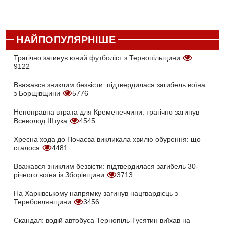
НАЙПОПУЛЯРНІШЕ
Трагічно загинув юний футболіст з Тернопільщини
9122
Вважався зниклим безвісти: підтвердилася загибель воїна
з Борщівщини
5776
Непоправна втрата для Кременеччини: трагічно загинув
Всеволод Штука
4545
Хресна хода до Почаєва викликала хвилю обурення: що
сталося
4481
Вважався зниклим безвісти: підтвердилася загибель 30-
річного воїна із Зборівщини
3713
На Харківському напрямку загинув нацгвардієць з
Теребовлянщини
3456
Скандал: водій автобуса Тернопіль-Гусятин виїхав на