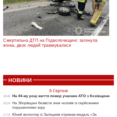
Смертельна ДТП на Підволочищині: загинула
жінка, двоє людей травмувалися
НОВИНИ
6 Серпня
На 44-му році життя помер учасник АТО з Козівщини
18:46
На Зборівщині безвісти зник чоловік із серйозними
18:24
порушеннями зору
Юний волонтер із Заліщиків отримав медаль «За
17:15