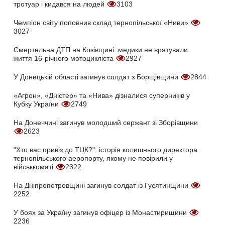
тротуар і кидався на людей
3103
Чемпіон світу поповнив склад тернопільської «Ниви»
3027
Смертельна ДТП на Козівщині: медики не врятували
життя 16-річного мотоцикліста
2927
У Донецькій області загинув солдат з Борщівщини
2844
«Агрон», «Дністер» та «Нива» дізналися суперників у
Кубку України
2749
На Донеччині загинув молодший сержант зі Зборівщини
2623
"Хто вас привіз до ТЦК?": історія колишнього директора
тернопільського аеропорту, якому не повірили у
військкоматі
2322
На Дніпропетровщині загинув солдат із Гусятинщини
2252
У боях за Україну загинув офіцер із Монастирищини
2236