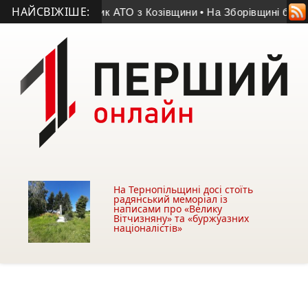
НАЙСВІЖІШЕ:
тя помер учасник АТО з Козівщини
• На Зборівщині безвісти з
На Тернопільщині досі стоїть
радянський меморіал із
написами про «Велику
Вітчизняну» та «буржуазних
націоналістів»