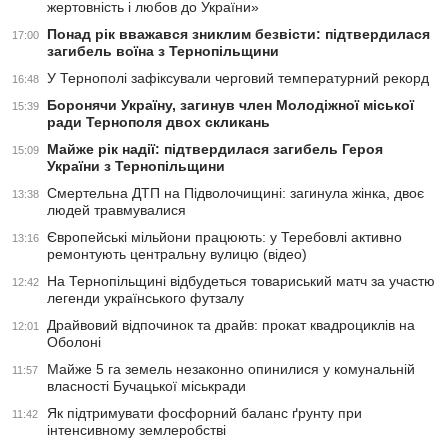
жертовність і любов до України»
Понад рік вважався зниклим безвісти: підтвердилася
17:00
загибель воїна з Тернопільщини
У Тернополі зафіксували черговий температурний рекорд
16:48
Боронячи Україну, загинув член Молодіжної міської
15:39
ради Тернополя двох скликань
Майже рік надії: підтвердилася загибель Героя
15:09
України з Тернопільщини
Смертельна ДТП на Підволочищині: загинула жінка, двоє
13:38
людей травмувалися
Європейські мільйони працюють: у Теребовлі активно
13:16
ремонтують центральну вулицю (відео)
На Тернопільщині відбудеться товариський матч за участю
12:42
легенди українського футзалу
Драйвовий відпочинок та драйв: прокат квадроциклів на
12:01
Оболоні
Майже 5 га земель незаконно опинилися у комунальній
11:57
власності Бучацької міськради
Як підтримувати фосфорний баланс ґрунту при
11:42
інтенсивному землеробстві