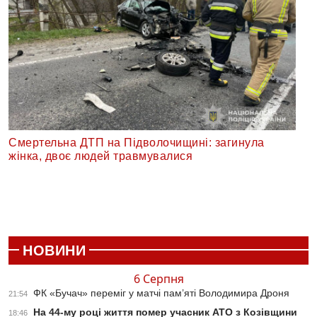
Смертельна ДТП на Підволочищині: загинула
жінка, двоє людей травмувалися
НОВИНИ
6 Серпня
ФК «Бучач» переміг у матчі пам’яті Володимира Дроня
21:54
На 44-му році життя помер учасник АТО з Козівщини
18:46