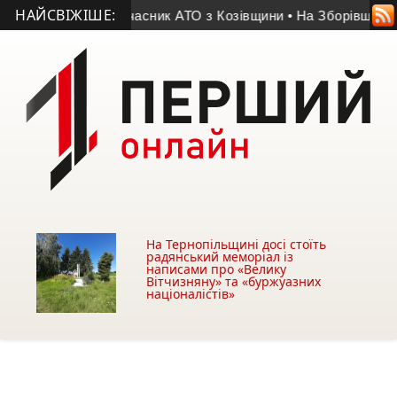
НАЙСВІЖІШЕ:
життя помер учасник АТО з Козівщини
• На Зборівщині безвіст
На Тернопільщині досі стоїть
радянський меморіал із
написами про «Велику
Вітчизняну» та «буржуазних
націоналістів»