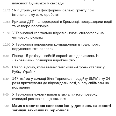
власності Бучацької міськради
Як підтримувати фосфорний баланс ґрунту при
11:42
інтенсивному землеробстві
Кривава ДТП на перехресті в Кременці: постраждали водії
10:55
та четверо пасажирів
У Тернополі капітально відремонтують світлофори на
10:30
чотирьох локаціях
У Тернополі перевірили кондиціонери в транспорті:
10:00
порушення вже виявили
Понад 15 років у швейній справі: як підприємець із
9:30
Лановеччини розширив виробництво
Стало відомо, коли великогаївський «Агрон» стартує у
9:00
Кубку України
147 км/год у селищі біля Тернополя: водійку BMW, яку 24
8:30
рази притягували до відповідальності, знову спіймали на
порушенні
У Тернополі чоловік випав із вікна п’ятого поверху:
8:00
очевидці розповіли, що сталося
Мама з молитвою написала ікону для сина: на фронті
7:30
загинув захисник із Тернополя