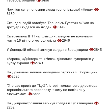
Теребовлянщини
3458
Чемпіон світу поповнив склад тернопільської «Ниви»
3180
Скандал: водій автобуса Тернопіль-Гусятин виїхав на
тротуар і кидався на людей
3142
Смертельна ДТП на Козівщині: медики не врятували
життя 16-річного мотоцикліста
2946
У Донецькій області загинув солдат з Борщівщини
2845
«Агрон», «Дністер» та «Нива» дізналися суперників у
Кубку України
2749
На Донеччині загинув молодший сержант зі Зборівщини
2626
"Хто вас привіз до ТЦК?": історія колишнього директора
тернопільського аеропорту, якому не повірили у
військкоматі
2322
На Дніпропетровщині загинув солдат із Гусятинщини
2252