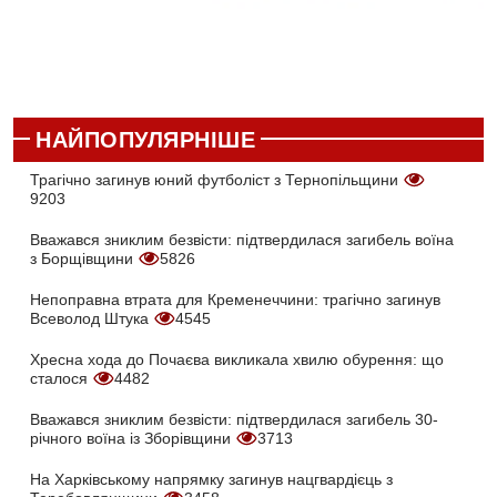
НАЙПОПУЛЯРНІШЕ
Трагічно загинув юний футболіст з Тернопільщини
9203
Вважався зниклим безвісти: підтвердилася загибель воїна
з Борщівщини
5826
Непоправна втрата для Кременеччини: трагічно загинув
Всеволод Штука
4545
Хресна хода до Почаєва викликала хвилю обурення: що
сталося
4482
Вважався зниклим безвісти: підтвердилася загибель 30-
річного воїна із Зборівщини
3713
На Харківському напрямку загинув нацгвардієць з