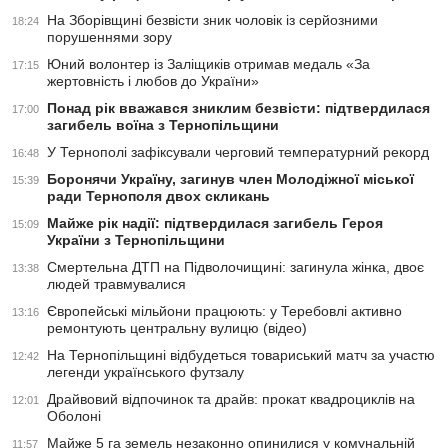
На Зборівщині безвісти зник чоловік із серйозними
18:24
порушеннями зору
Юний волонтер із Заліщиків отримав медаль «За
17:15
жертовність і любов до України»
Понад рік вважався зниклим безвісти: підтвердилася
17:00
загибель воїна з Тернопільщини
У Тернополі зафіксували черговий температурний рекорд
16:48
Боронячи Україну, загинув член Молодіжної міської
15:39
ради Тернополя двох скликань
Майже рік надії: підтвердилася загибель Героя
15:09
України з Тернопільщини
Смертельна ДТП на Підволочищині: загинула жінка, двоє
13:38
людей травмувалися
Європейські мільйони працюють: у Теребовлі активно
13:16
ремонтують центральну вулицю (відео)
На Тернопільщині відбудеться товариський матч за участю
12:42
легенди українського футзалу
Драйвовий відпочинок та драйв: прокат квадроциклів на
12:01
Оболоні
Майже 5 га земель незаконно опинилися у комунальній
11:57