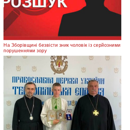
На Зборівщині безвісти зник чоловік із серйозними
порушеннями зору