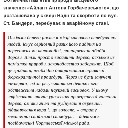
Ботанічна пам’ятка природи місцевого
значення «Айлант Антона Горбачевського», що
розташована у сквері Надії та скорботи по вул.
Ст. Бандери, перебуває в аварійному стані.
Оскільки дерево росте в місці масового перебування
людей, існує серйозний ризик його падіння на
перехожих чи автомобілі, припарковані обабіч
дороги. Втім, просто видалити дерево, оскільки це
пам’ятка природи, законодавство забороняє. Щоб
це зробити, необхідно дотриматися тривалої
бюрократичної процедури. Через це були залучені
експерти, які за результатами детального
обстеження надали науковий висновок. У ньому
зафіксовано значне ураження прикореневої частини
дерева, ознаки гнилі та руйнування деревини,
відшарування кори і, що головне, – втрату
механічної стійкості стовбура, – йдеться в
повідомленні Чортківської міської ради.