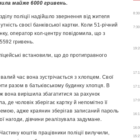
нила майже 6000 гривень.
8:30
зділу поліції надійшло звернення від жителя
сутність своєї банківської картки. Коли 51-річний
7:30
нку, оператор кол-центру повідомила, що з
5592 гривень.
19:2
ліцейські встановили, що до протиправного
17:1
валий час вона зустрічається з хлопцем. Свої
ити разом в батьківському будинку хлопця. В
17:1
ож вона вирішила збагатитися за рахунок
17:0
, де чоловік зберігає картку й непомітно її
лемою, адже краянин зберігав записаний пароль
16:1
ої нагоди, дівчини реалізувала задумане.
16:0
астину коштів працівники поліції вилучили,
15:2