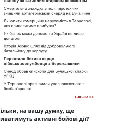
жалобу за загиблим старшим сержантом
Смертельна знахідка в полі: піротехніки
знищили артилерійський снаряд на Бучаччині
Як купити комерційну нерухомість в Тернополі,
яка приноситиме прибуток?
Як бізнес може допомогти Україні не лише
донатом
Історія Азову: шлях від добровольчого
батальйону до корпусу
Перестало битися серце
військовослужбовця з Бережанщини
Синод обрав єпископа для Бучацької єпархії
УГКЦ
У Тернополі призначили уповноваженого з
безбар’єрності
Більше >>
ільки, на вашу думку, ще
иватимуть активні бойові дії?