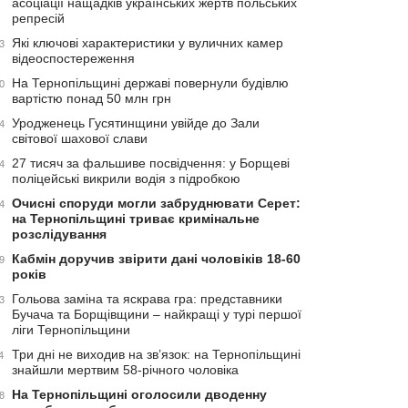
асоціації нащадків українських жертв польських
репресій
Які ключові характеристики у вуличних камер
3
відеоспостереження
На Тернопільщині державі повернули будівлю
0
вартістю понад 50 млн грн
Уродженець Гусятинщини увійде до Зали
4
світової шахової слави
27 тисяч за фальшиве посвідчення: у Борщеві
4
поліцейські викрили водія з підробкою
Очисні споруди могли забруднювати Серет:
4
на Тернопільщині триває кримінальне
розслідування
Кабмін доручив звірити дані чоловіків 18-60
9
років
Гольова заміна та яскрава гра: представники
3
Бучача та Борщівщини – найкращі у турі першої
ліги Тернопільщини
Три дні не виходив на зв’язок: на Тернопільщині
4
знайшли мертвим 58-річного чоловіка
На Тернопільщині оголосили дводенну
8