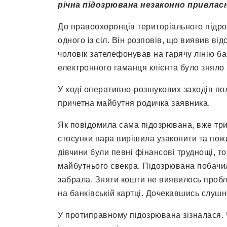
річна підозрювана незаконно привлас
До правоохоронців територіального підро
одного із сіл. Він розповів, що виявив від
чоловік зателефонував на гарячу лінію ба
електронного гаманця клієнта було зняло 
У ході оперативно-розшукових заходів по
причетна майбутня родичка заявника.
Як повідомила сама підозрювана, вже три
стосунки пара вирішила узаконити та пож
дівчини були певні фінансові труднощі, т
майбутнього свекра. Підозрювана побачила
забрала. Зняти кошти не виявилось проб
на банківській картці. Дочекавшись слушн
У протиправному підозрювана зізналася. Ч