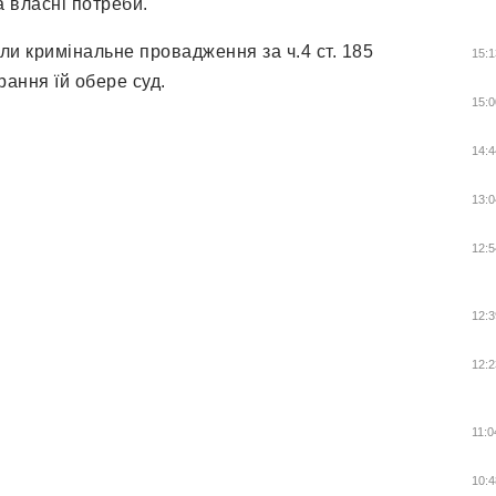
а власні потреби.
ли кримінальне провадження за ч.4 ст. 185
15:1
рання їй обере суд.
15:0
14:4
13:0
12:5
12:3
12:2
11:0
10:4