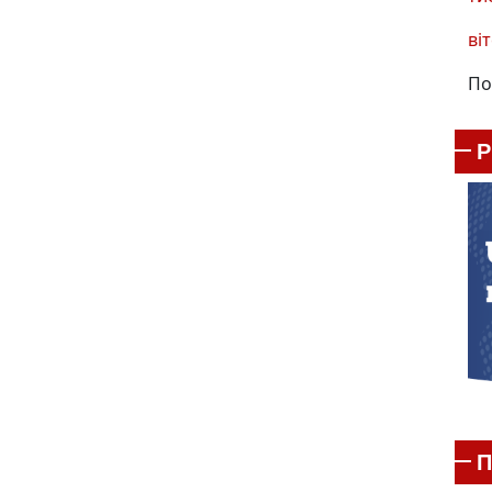
віт
По
П