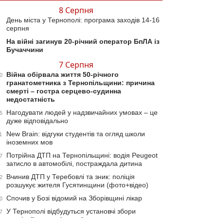
8 Серпня
День міста у Тернополі: програма заходів 14-16
серпня
На війні загинув 20-річний оператор БпЛА із
Бучаччини
7 Серпня
Війна обірвала життя 50-річного
0
гранатометника з Тернопільщини: причина
смерті – гостра серцево-судинна
недостатність
Нагодувати людей у надзвичайних умовах – це
5
дуже відповідально
New Brain: відгуки студентів та огляд школи
1
іноземних мов
Потрійна ДТП на Тернопільщині: водія Peugeot
7
затисло в автомобілі, постраждала дитина
Вчинив ДТП у Теребовлі та зник: поліція
2
розшукує жителя Гусятинщини (фото+відео)
Спочив у Бозі відомий на Зборівщині лікар
0
У Тернополі відбудуться установчі збори
7