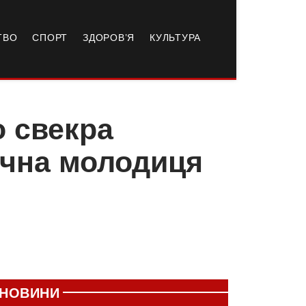
ТВО
СПОРТ
ЗДОРОВ’Я
КУЛЬТУРА
о свекра
річна молодиця
НОВИНИ