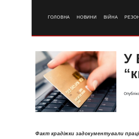
ГОЛОВНА
НОВИНИ
ВІЙНА
РЕЗО
У 
“к
Опублік
Факт крадіжки задокументували праців