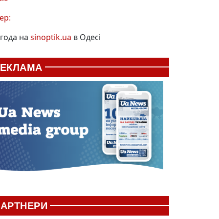
ер:
года на
sinoptik.ua
в Одесі
РЕКЛАМА
АРТНЕРИ