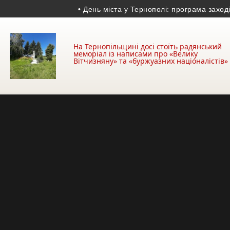
• День міста у Тернополі: програма заходів 14-
На Тернопільщині досі стоїть радянський
меморіал із написами про «Велику
Вітчизняну» та «буржуазних націоналістів»