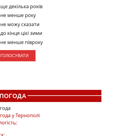
ще декілька років
не менше року
не можу сказати
до кінця цієї зими
не менше півроку
ПОГОДА
года
года у
Тернополі
логість:
ск: