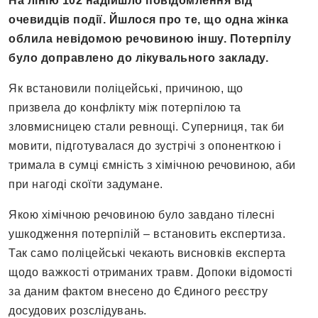
На лінію 102 надійшло повідомлення від
очевидців події. Йшлося про те, що одна жінка
облила невідомою речовиною іншу. Потерпілу
було доправлено до лікувального закладу.
Як встановили поліцейські, причиною, що
призвела до конфлікту між потерпілою та
зловмисницею стали ревнощі. Суперниця, так би
мовити, підготувалася до зустрічі з опоненткою і
тримала в сумці ємність з хімічною речовиною, аби
при нагоді скоїти задумане.
Якою хімічною речовиною було завдано тілесні
ушкодження потерпілій – встановить експертиза.
Так само поліцейські чекають висновків експерта
щодо важкості отриманих травм. Допоки відомості
за даним фактом внесено до Єдиного реєстру
досудових розслідувань.