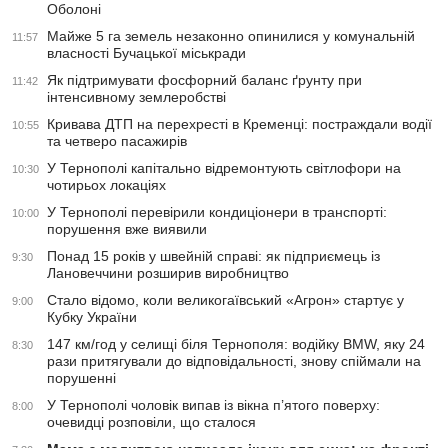
Оболоні
Майже 5 га земель незаконно опинилися у комунальній
11:57
власності Бучацької міськради
Як підтримувати фосфорний баланс ґрунту при
11:42
інтенсивному землеробстві
Кривава ДТП на перехресті в Кременці: постраждали водії
10:55
та четверо пасажирів
У Тернополі капітально відремонтують світлофори на
10:30
чотирьох локаціях
У Тернополі перевірили кондиціонери в транспорті:
10:00
порушення вже виявили
Понад 15 років у швейній справі: як підприємець із
9:30
Лановеччини розширив виробництво
Стало відомо, коли великогаївський «Агрон» стартує у
9:00
Кубку України
147 км/год у селищі біля Тернополя: водійку BMW, яку 24
8:30
рази притягували до відповідальності, знову спіймали на
порушенні
У Тернополі чоловік випав із вікна п’ятого поверху:
8:00
очевидці розповіли, що сталося