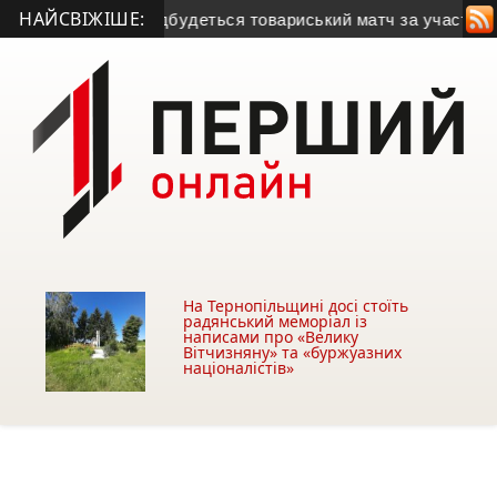
НАЙСВІЖІШЕ:
ернопільщині відбудеться товариський матч за участю леген
На Тернопільщині досі стоїть
радянський меморіал із
написами про «Велику
Вітчизняну» та «буржуазних
націоналістів»