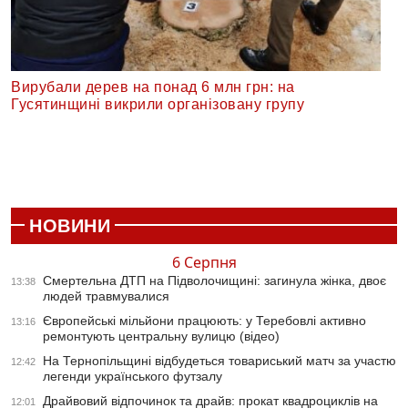
Вирубали дерев на понад 6 млн грн: на
Гусятинщині викрили організовану групу
НОВИНИ
6 Серпня
Смертельна ДТП на Підволочищині: загинула жінка, двоє
13:38
людей травмувалися
Європейські мільйони працюють: у Теребовлі активно
13:16
ремонтують центральну вулицю (відео)
На Тернопільщині відбудеться товариський матч за участю
12:42
легенди українського футзалу
Драйвовий відпочинок та драйв: прокат квадроциклів на
12:01