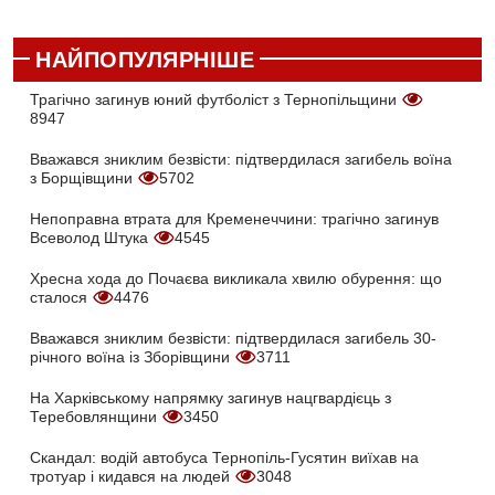
НАЙПОПУЛЯРНІШЕ
Трагічно загинув юний футболіст з Тернопільщини
8947
Вважався зниклим безвісти: підтвердилася загибель воїна
з Борщівщини
5702
Непоправна втрата для Кременеччини: трагічно загинув
Всеволод Штука
4545
Хресна хода до Почаєва викликала хвилю обурення: що
сталося
4476
Вважався зниклим безвісти: підтвердилася загибель 30-
річного воїна із Зборівщини
3711
На Харківському напрямку загинув нацгвардієць з
Теребовлянщини
3450
Скандал: водій автобуса Тернопіль-Гусятин виїхав на
тротуар і кидався на людей
3048