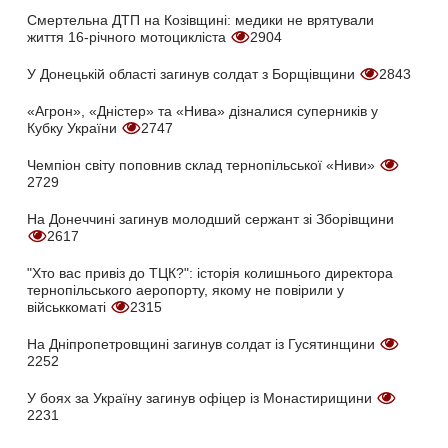
Смертельна ДТП на Козівщині: медики не врятували
життя 16-річного мотоцикліста
2904
У Донецькій області загинув солдат з Борщівщини
2843
«Агрон», «Дністер» та «Нива» дізналися суперників у
Кубку України
2747
Чемпіон світу поповнив склад тернопільської «Ниви»
2729
На Донеччині загинув молодший сержант зі Зборівщини
2617
"Хто вас привіз до ТЦК?": історія колишнього директора
тернопільського аеропорту, якому не повірили у
військкоматі
2315
На Дніпропетровщині загинув солдат із Гусятинщини
2252
У боях за Україну загинув офіцер із Монастирищини
2231