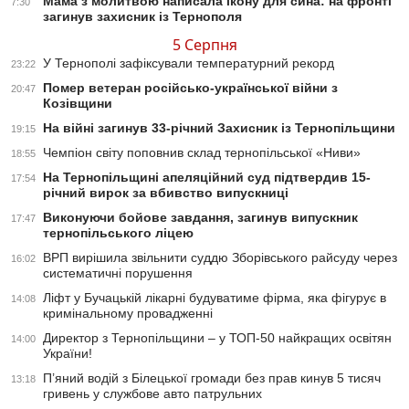
Мама з молитвою написала ікону для сина: на фронті
7:30
загинув захисник із Тернополя
5 Серпня
У Тернополі зафіксували температурний рекорд
23:22
Помер ветеран російсько-української війни з
20:47
Козівщини
На війні загинув 33-річний Захисник із Тернопільщини
19:15
Чемпіон світу поповнив склад тернопільської «Ниви»
18:55
На Тернопільщині апеляційний суд підтвердив 15-
17:54
річний вирок за вбивство випускниці
Виконуючи бойове завдання, загинув випускник
17:47
тернопільського ліцею
ВРП вирішила звільнити суддю Зборівського райсуду через
16:02
систематичні порушення
Ліфт у Бучацькій лікарні будуватиме фірма, яка фігурує в
14:08
кримінальному провадженні
Директор з Тернопільщини – у ТОП-50 найкращих освітян
14:00
України!
П’яний водій з Білецької громади без прав кинув 5 тисяч
13:18
гривень у службове авто патрульних