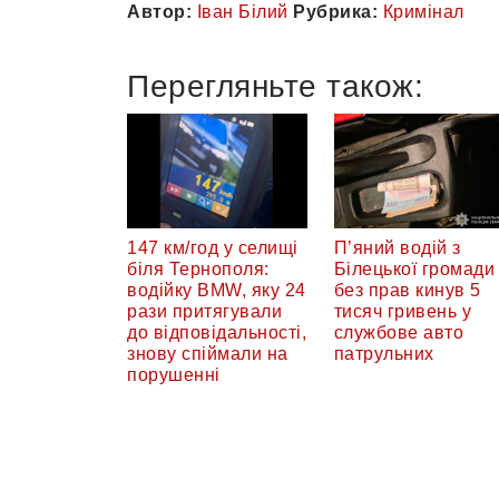
Автор:
Іван Білий
Рубрика:
Кримінал
Перегляньте також:
147 км/год у селищі
П’яний водій з
біля Тернополя:
Білецької громади
водійку BMW, яку 24
без прав кинув 5
рази притягували
тисяч гривень у
до відповідальності,
службове авто
знову спіймали на
патрульних
порушенні