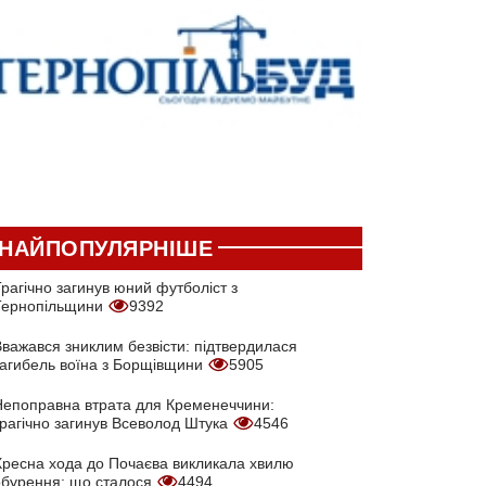
НАЙПОПУЛЯРНІШЕ
рагічно загинув юний футболіст з
Тернопільщини
9392
Вважався зниклим безвісти: підтвердилася
загибель воїна з Борщівщини
5905
Непоправна втрата для Кременеччини:
трагічно загинув Всеволод Штука
4546
Хресна хода до Почаєва викликала хвилю
обурення: що сталося
4494