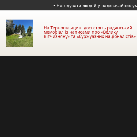
• Нагодувати людей у надзвичайних умовах –
На Тернопільщині досі стоїть радянський
меморіал із написами про «Велику
Вітчизняну» та «буржуазних націоналістів»