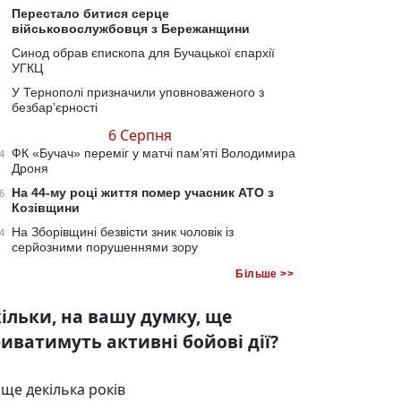
Перестало битися серце
військовослужбовця з Бережанщини
Синод обрав єпископа для Бучацької єпархії
УГКЦ
У Тернополі призначили уповноваженого з
безбар’єрності
6 Серпня
ФК «Бучач» переміг у матчі пам’яті Володимира
4
Дроня
На 44-му році життя помер учасник АТО з
6
Козівщини
На Зборівщині безвісти зник чоловік із
4
серйозними порушеннями зору
Більше >>
ільки, на вашу думку, ще
иватимуть активні бойові дії?
ще декілька років