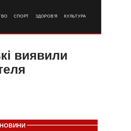
ТВО
СПОРТ
ЗДОРОВ’Я
КУЛЬТУРА
кі виявили
теля
НОВИНИ