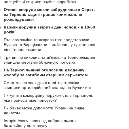
поліцейські викрили водія з підробкою
Очисні споруди могли забруднювати Серет:
4
на Тернопільщині триває кримінальне
розслідування
Кабмін доручив звірити дані чоловіків 18-60
9
років
Гольова заміна та яскрава гра: представники
3
Бучача та Борщівщини – найкращі у турі першої
ліги Тернопільщини
Три дні не виходив на зв’язок: на Тернопільщині
4
знайшли мертвим 58-річного чоловіка
На Тернопільщині оголосили дводенну
8
жалобу за загиблим старшим сержантом
Смертельна знахідка в полі: піротехніки
знищили артилерійський снаряд на Бучаччині
Як купити комерційну нерухомість в Тернополі,
яка приноситиме прибуток?
Як бізнес може допомогти Україні не лише
донатом
Історія Азову: шлях від добровольчого
батальйону до корпусу