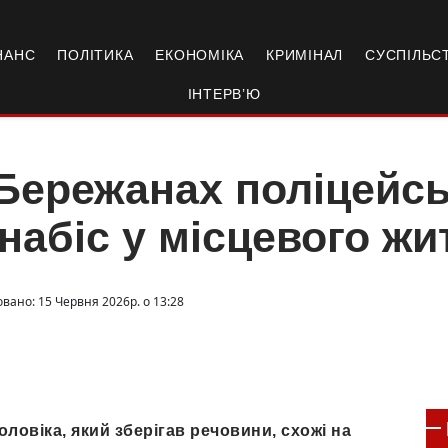
НАНС
ПОЛІТИКА
ЕКОНОМІКА
КРИМІНАЛ
СУСПІЛЬС
ІНТЕРВ’Ю
Бережанах поліцейсь
набіс у місцевого жи
овано: 15 Червня 2026р. о 13:28
овіка, який зберігав речовини, схожі на