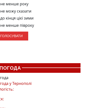
не менше року
не можу сказати
до кінця цієї зими
не менше півроку
ПОГОДА
года
года у
Тернополі
логість:
ск: