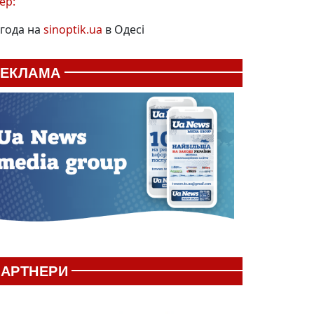
ер:
года на
sinoptik.ua
в Одесі
РЕКЛАМА
АРТНЕРИ