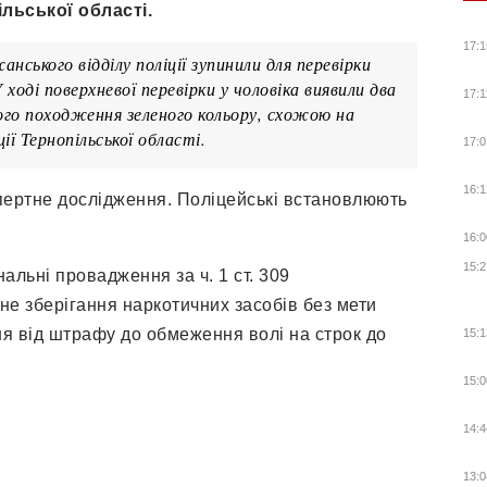
льської області.
17:1
ського відділу поліції зупинили для перевірки
ході поверхневої перевірки у чоловіка виявили два
17:1
ого походження зеленого кольору, схожою на
ції Тернопільської області.
17:0
16:1
пертне дослідження. Поліцейські встановлюють
16:0
15:2
альні провадження за ч. 1 ст. 309
не зберігання наркотичних засобів без мети
ня від штрафу до обмеження волі на строк до
15:1
15:0
14:4
13:0