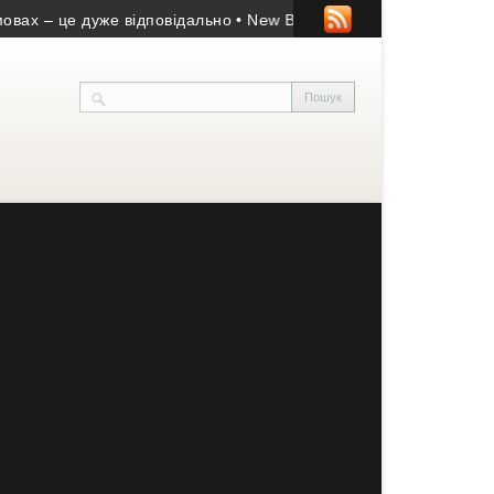
 це дуже відповідально
• New Brain: відгуки студентів та огля