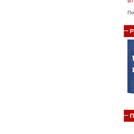
віт
По
П