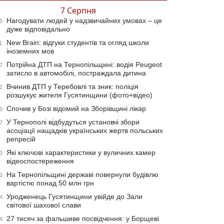
7 Серпня
Нагодувати людей у надзвичайних умовах – це
5
дуже відповідально
New Brain: відгуки студентів та огляд школи
1
іноземних мов
Потрійна ДТП на Тернопільщині: водія Peugeot
7
затисло в автомобілі, постраждала дитина
Вчинив ДТП у Теребовлі та зник: поліція
2
розшукує жителя Гусятинщини (фото+відео)
Спочив у Бозі відомий на Зборівщині лікар
0
У Тернополі відбудуться установчі збори
7
асоціації нащадків українських жертв польських
репресій
Які ключові характеристики у вуличних камер
3
відеоспостереження
На Тернопільщині державі повернули будівлю
0
вартістю понад 50 млн грн
Уродженець Гусятинщини увійде до Зали
4
світової шахової слави
27 тисяч за фальшиве посвідчення: у Борщеві
4