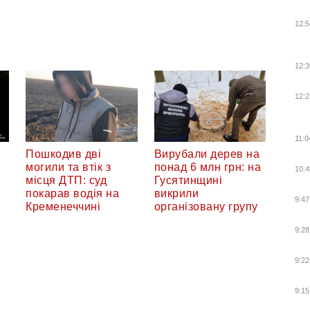
12:5
12:3
12:2
11:0
Пошкодив дві
Вирубали дерев на
могили та втік з
понад 6 млн грн: на
10:4
місця ДТП: суд
Гусятинщині
покарав водія на
викрили
9:47
Кременеччині
організовану групу
9:28
9:22
9:15