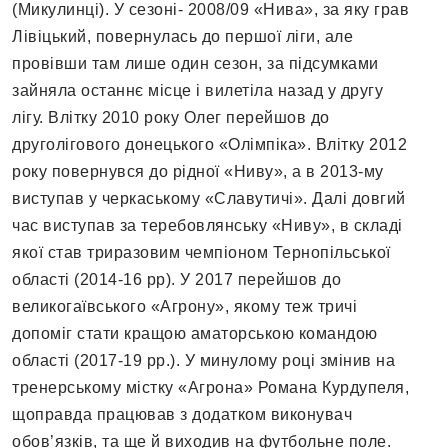
(Микулинці). У сезоні- 2008/09 «Нива», за яку грав
Лівіцький, повернулась до першої ліги, але
провівши там лише один сезон, за підсумками
зайняла останнє місце і вилетіла назад у другу
лігу. Влітку 2010 року Олег перейшов до
друголігового донецького «Олімпіка». Влітку 2012
року повернувся до рідної «Ниву», а в 2013-му
виступав у черкаському «Славутичі». Далі довгий
час виступав за теребовлянську «Ниву», в складі
якої став триразовим чемпіоном Тернопільської
області (2014-16 рр). У 2017 перейшов до
великогаївського «Агрону», якому теж тричі
допоміг стати кращою аматорською командою
області (2017-19 рр.). У минулому році змінив на
тренерському містку «Агрона» Романа Курдупеля,
щоправда працював з додатком виконувач
обов’язків, та ще й виходив на футбольне поле.