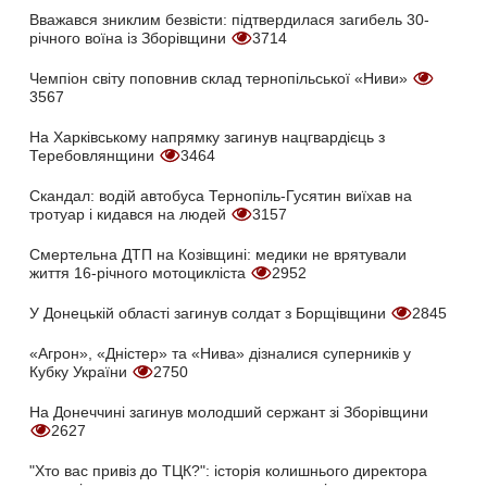
Вважався зниклим безвісти: підтвердилася загибель 30-
річного воїна із Зборівщини
3714
Чемпіон світу поповнив склад тернопільської «Ниви»
3567
На Харківському напрямку загинув нацгвардієць з
Теребовлянщини
3464
Скандал: водій автобуса Тернопіль-Гусятин виїхав на
тротуар і кидався на людей
3157
Смертельна ДТП на Козівщині: медики не врятували
життя 16-річного мотоцикліста
2952
У Донецькій області загинув солдат з Борщівщини
2845
«Агрон», «Дністер» та «Нива» дізналися суперників у
Кубку України
2750
На Донеччині загинув молодший сержант зі Зборівщини
2627
"Хто вас привіз до ТЦК?": історія колишнього директора