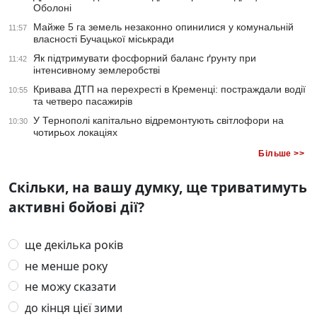
Оболоні
Майже 5 га земель незаконно опинилися у комунальній
11:57
власності Бучацької міськради
Як підтримувати фосфорний баланс ґрунту при
11:42
інтенсивному землеробстві
Кривава ДТП на перехресті в Кременці: постраждали водії
10:55
та четверо пасажирів
У Тернополі капітально відремонтують світлофори на
10:30
чотирьох локаціях
Більше >>
Скільки, на вашу думку, ще триватимуть
активні бойові дії?
ще декілька років
не менше року
не можу сказати
до кінця цієї зими