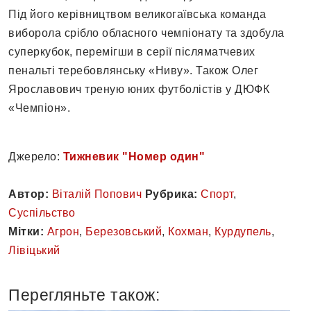
Під його керівництвом великогаївська команда
виборола срібло обласного чемпіонату та здобула
суперкубок, перемігши в серії післяматчевих
пенальті теребовлянську «Ниву». Також Олег
Ярославович треную юних футболістів у ДЮФК
«Чемпіон».
Джерело:
Тижневик "Номер один"
Автор:
Віталій Попович
Рубрика:
Спорт
,
Суспільство
Мітки:
Агрон
,
Березовський
,
Кохман
,
Курдупель
,
Лівіцький
Перегляньте також: