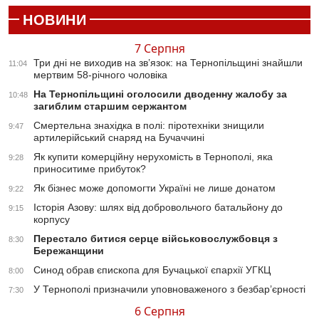
НОВИНИ
7 Серпня
Три дні не виходив на зв’язок: на Тернопільщині знайшли
11:04
мертвим 58-річного чоловіка
На Тернопільщині оголосили дводенну жалобу за
10:48
загиблим старшим сержантом
Смертельна знахідка в полі: піротехніки знищили
9:47
артилерійський снаряд на Бучаччині
Як купити комерційну нерухомість в Тернополі, яка
9:28
приноситиме прибуток?
Як бізнес може допомогти Україні не лише донатом
9:22
Історія Азову: шлях від добровольчого батальйону до
9:15
корпусу
Перестало битися серце військовослужбовця з
8:30
Бережанщини
Синод обрав єпископа для Бучацької єпархії УГКЦ
8:00
У Тернополі призначили уповноваженого з безбар’єрності
7:30
6 Серпня