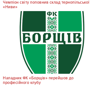
Чемпіон світу поповнив склад тернопільської
«Ниви»
Нападник ФК «Борщів» перейшов до
професійного клубу