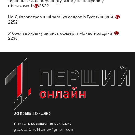
тернопільського аеропорту, якому не повірили у
військкоматі
2322
На Дніпропетровщині загинув солдат із Гусятинщини
2252
У боях за Україну загинув офіцер із Монастирищини
2236
Всі права захищено
З питань розміщення реклами:
gazeta.1.reklama@gmail.com