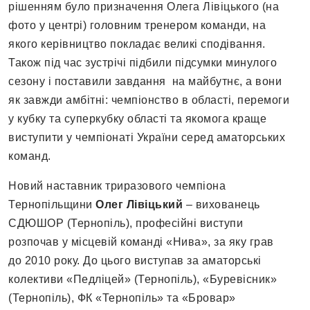
рішенням було призначення Олега Лівіцького (на
фото у центрі) головним тренером команди, на
якого керівництво покладає великі сподівання.
Також під час зустрічі підбили підсумки минулого
сезону і поставили завдання на майбутнє, а вони
як завжди амбітні: чемпіонство в області, перемоги
у кубку та суперкубку області та якомога краще
виступити у чемпіонаті України серед аматорських
команд.
Новий наставник триразового чемпіона
Тернопільщини
Олег Лівіцький
– вихованець
СДЮШОР (Тернопіль), професійні виступи
розпочав у місцевій команді «Нива», за яку грав
до 2010 року. До цього виступав за аматорські
колективи «Педліцей» (Тернопіль), «Буревісник»
(Тернопіль), ФК «Тернопіль» та «Бровар»