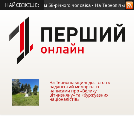
НАЙСВІЖІШЕ:
найшли мертвим 58-річного чоловіка
• На Тернопільщині огол
На Тернопільщині досі стоїть
радянський меморіал із
написами про «Велику
Вітчизняну» та «буржуазних
націоналістів»