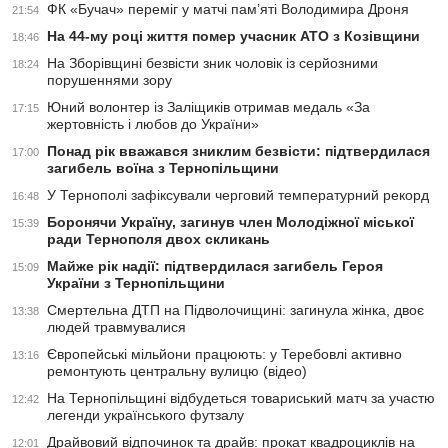
ФК «Бучач» переміг у матчі пам’яті Володимира Дроня
21:54
На 44-му році життя помер учасник АТО з Козівщини
18:46
На Зборівщині безвісти зник чоловік із серйозними
18:24
порушеннями зору
Юний волонтер із Заліщиків отримав медаль «За
17:15
жертовність і любов до України»
Понад рік вважався зниклим безвісти: підтвердилася
17:00
загибель воїна з Тернопільщини
У Тернополі зафіксували черговий температурний рекорд
16:48
Боронячи Україну, загинув член Молодіжної міської
15:39
ради Тернополя двох скликань
Майже рік надії: підтвердилася загибель Героя
15:09
України з Тернопільщини
Смертельна ДТП на Підволочищині: загинула жінка, двоє
13:38
людей травмувалися
Європейські мільйони працюють: у Теребовлі активно
13:16
ремонтують центральну вулицю (відео)
На Тернопільщині відбудеться товариський матч за участю
12:42
легенди українського футзалу
Драйвовий відпочинок та драйв: прокат квадроциклів на
12:01