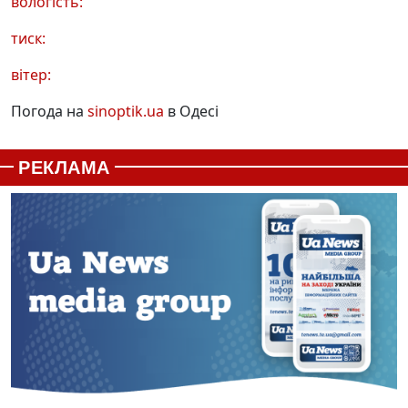
вологість:
тиск:
вітер:
Погода на
sinoptik.ua
в Одесі
РЕКЛАМА