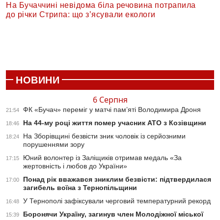
На Бучаччині невідома біла речовина потрапила
до річки Стрипа: що з’ясували екологи
НОВИНИ
6 Серпня
ФК «Бучач» переміг у матчі пам’яті Володимира Дроня
21:54
На 44-му році життя помер учасник АТО з Козівщини
18:46
На Зборівщині безвісти зник чоловік із серйозними
18:24
порушеннями зору
Юний волонтер із Заліщиків отримав медаль «За
17:15
жертовність і любов до України»
Понад рік вважався зниклим безвісти: підтвердилася
17:00
загибель воїна з Тернопільщини
У Тернополі зафіксували черговий температурний рекорд
16:48
Боронячи Україну, загинув член Молодіжної міської
15:39