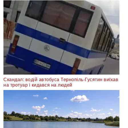
Скандал: водій автобуса Тернопіль-Гусятин виїхав
на тротуар і кидався на людей