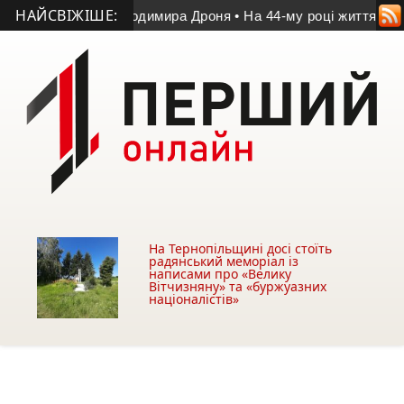
НАЙСВІЖІШЕ:
чі пам’яті Володимира Дроня
• На 44-му році життя помер уч
На Тернопільщині досі стоїть
радянський меморіал із
написами про «Велику
Вітчизняну» та «буржуазних
націоналістів»