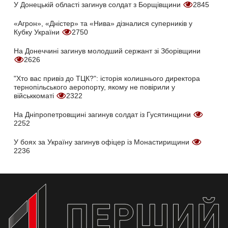
У Донецькій області загинув солдат з Борщівщини
2845
«Агрон», «Дністер» та «Нива» дізналися суперників у
Кубку України
2750
На Донеччині загинув молодший сержант зі Зборівщини
2626
"Хто вас привіз до ТЦК?": історія колишнього директора
тернопільського аеропорту, якому не повірили у
військкоматі
2322
На Дніпропетровщині загинув солдат із Гусятинщини
2252
У боях за Україну загинув офіцер із Монастирищини
2236