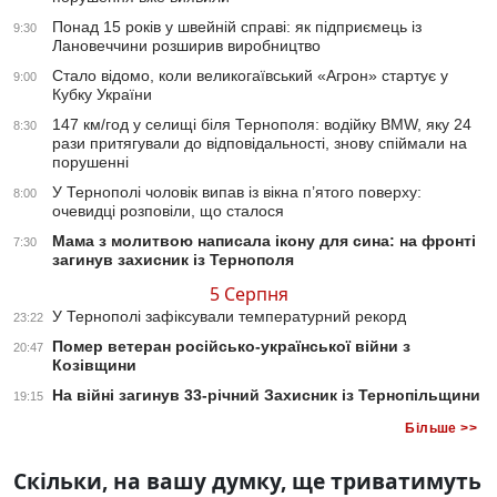
Понад 15 років у швейній справі: як підприємець із
9:30
Лановеччини розширив виробництво
Стало відомо, коли великогаївський «Агрон» стартує у
9:00
Кубку України
147 км/год у селищі біля Тернополя: водійку BMW, яку 24
8:30
рази притягували до відповідальності, знову спіймали на
порушенні
У Тернополі чоловік випав із вікна п’ятого поверху:
8:00
очевидці розповіли, що сталося
Мама з молитвою написала ікону для сина: на фронті
7:30
загинув захисник із Тернополя
5 Серпня
У Тернополі зафіксували температурний рекорд
23:22
Помер ветеран російсько-української війни з
20:47
Козівщини
На війні загинув 33-річний Захисник із Тернопільщини
19:15
Більше >>
Скільки, на вашу думку, ще триватимуть