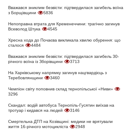
Вважався зниклим безвісти: підтвердилася загибель воїна
з Борщівщини
5836
Непоправна втрата для Кременеччини: трагічно загинув
Всеволод Штука
4545
Хресна хода до Почаєва викликала хвилю обурення: що
сталося
4484
Вважався зниклим безвісти: підтвердилася загибель 30-
річного воїна із Зборівщини
3713
На Харківському напрямку загинув нацгвардієць з
Теребовлянщини
3460
Чемпіон світу поповнив склад тернопільської «Ниви»
3296
Скандал: водій автобуса Тернопіль-Гусятин виїхав на
тротуар і кидався на людей
3146
Смертельна ДТП на Козівщині: медики не врятували
життя 16-річного мотоцикліста
2948