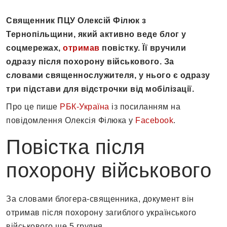
Священник ПЦУ Олексій Філюк з
Тернопільщини, який активно веде блог у
соцмережах,
отримав
повістку. Її вручили
одразу після похорону військового. За
словами священнослужителя, у нього є одразу
три підстави для відстрочки від мобілізації.
Про це пише
РБК-Україна
із посиланням на
повідомлення Олексія Філюка у
Facebook
.
Повістка після
похорону військового
За словами блогера-священника, документ він
отримав після похорону загиблого українського
військового ще 5 грудня.