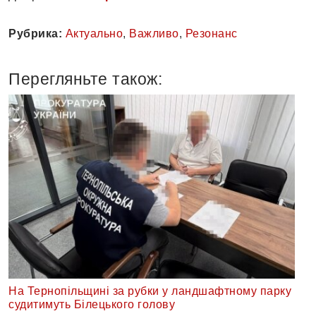
Рубрика:
Актуально
,
Важливо
,
Резонанс
Перегляньте також:
На Тернопільщині за рубки у ландшафтному парку
судитимуть Білецького голову