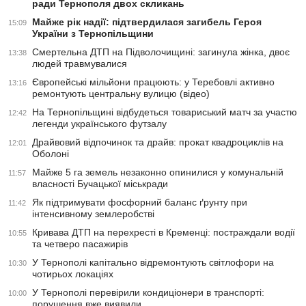
ради Тернополя двох скликань
Майже рік надії: підтвердилася загибель Героя
15:09
України з Тернопільщини
Смертельна ДТП на Підволочищині: загинула жінка, двоє
13:38
людей травмувалися
Європейські мільйони працюють: у Теребовлі активно
13:16
ремонтують центральну вулицю (відео)
На Тернопільщині відбудеться товариський матч за участю
12:42
легенди українського футзалу
Драйвовий відпочинок та драйв: прокат квадроциклів на
12:01
Оболоні
Майже 5 га земель незаконно опинилися у комунальній
11:57
власності Бучацької міськради
Як підтримувати фосфорний баланс ґрунту при
11:42
інтенсивному землеробстві
Кривава ДТП на перехресті в Кременці: постраждали водії
10:55
та четверо пасажирів
У Тернополі капітально відремонтують світлофори на
10:30
чотирьох локаціях
У Тернополі перевірили кондиціонери в транспорті:
10:00
порушення вже виявили