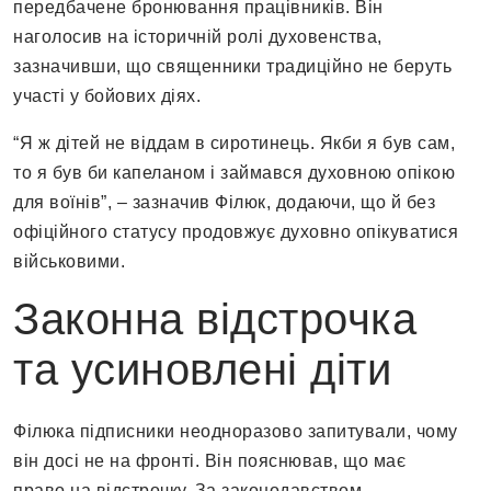
передбачене бронювання працівників. Він
наголосив на історичній ролі духовенства,
зазначивши, що священники традиційно не беруть
участі у бойових діях.
“Я ж дітей не віддам в сиротинець. Якби я був сам,
то я був би капеланом і займався духовною опікою
для воїнів”, – зазначив Філюк, додаючи, що й без
офіційного статусу продовжує духовно опікуватися
військовими.
Законна відстрочка
та усиновлені діти
Філюка підписники неодноразово запитували, чому
він досі не на фронті. Він пояснював, що має
право на відстрочку. За законодавством,