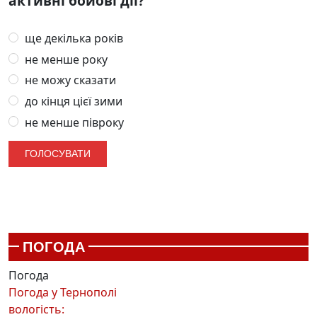
активні бойові дії?
ще декілька років
не менше року
не можу сказати
до кінця цієї зими
не менше півроку
ПОГОДА
Погода
Погода у
Тернополі
вологість: