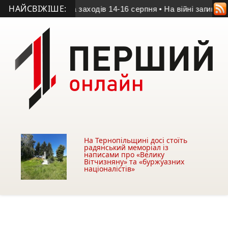
НАЙСВІЖІШЕ:
ернополі: програма заходів 14-16 серпня
• На війні загинув 2
На Тернопільщині досі стоїть
радянський меморіал із
написами про «Велику
Вітчизняну» та «буржуазних
націоналістів»