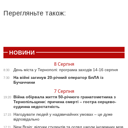
Перегляньте також:
НОВИНИ
8 Серпня
День міста у Тернополі: програма заходів 14-16 серпня
8:30
На війні загинув 20-річний оператор БпЛА із
7:30
Бучаччини
7 Серпня
Війна обірвала життя 50-річного гранатометника з
19:20
Тернопільщини: причина смерті – гостра серцево-
судинна недостатність
Нагодувати людей у надзвичайних умовах – це дуже
17:15
відповідально
New Brain: відгуки студентів та огляд школи іноземних мов
17:11