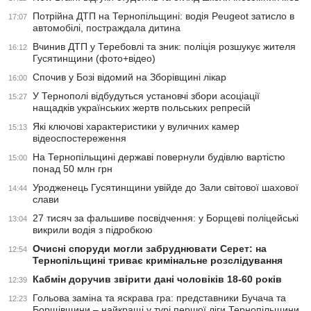
Потрійна ДТП на Тернопільщині: водія Peugeot затисло в
17:07
автомобілі, постраждала дитина
Вчинив ДТП у Теребовлі та зник: поліція розшукує жителя
16:12
Гусятинщини (фото+відео)
Спочив у Бозі відомий на Зборівщині лікар
16:00
У Тернополі відбудуться установчі збори асоціації
15:27
нащадків українських жертв польських репресій
Які ключові характеристики у вуличних камер
15:13
відеоспостереження
На Тернопільщині державі повернули будівлю вартістю
15:00
понад 50 млн грн
Уродженець Гусятинщини увійде до Зали світової шахової
14:44
слави
27 тисяч за фальшиве посвідчення: у Борщеві поліцейські
13:04
викрили водія з підробкою
Очисні споруди могли забруднювати Серет: на
12:54
Тернопільщині триває кримінальне розслідування
Кабмін доручив звірити дані чоловіків 18-60 років
12:39
Гольова заміна та яскрава гра: представники Бучача та
12:23
Борщівщини – найкращі у турі першої ліги Тернопільщини