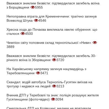
Вважався зниклим безвісти: підтвердилася загибель воїна
з Борщівщини
5955
Непоправна втрата для Кременеччини: трагічно загинув
Всеволод Штука
4546
Хресна хода до Почаєва викликала хвилю обурення: що
сталося
4500
Чемпіон світу поповнив склад тернопільської «Ниви»
3889
Вважався зниклим безвісти: підтвердилася загибель 30-
річного воїна із Зборівщини
3720
На Харківському напрямку загинув нацгвардієць з
Теребовлянщини
3471
Скандал: водій автобуса Тернопіль-Гусятин виїхав на
тротуар і кидався на людей
3213
Вчинив ДТП у Теребовлі та зник: поліція розшукує жителя
Гусятинщини (фото+відео)
3094
Смертельна ДТП на Козівщині: медики не врятували