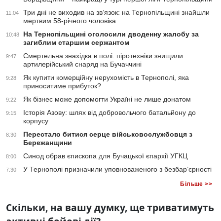
Три дні не виходив на зв’язок: на Тернопільщині знайшли
11:04
мертвим 58-річного чоловіка
На Тернопільщині оголосили дводенну жалобу за
10:48
загиблим старшим сержантом
Смертельна знахідка в полі: піротехніки знищили
9:47
артилерійський снаряд на Бучаччині
Як купити комерційну нерухомість в Тернополі, яка
9:28
приноситиме прибуток?
Як бізнес може допомогти Україні не лише донатом
9:22
Історія Азову: шлях від добровольчого батальйону до
9:15
корпусу
Перестало битися серце військовослужбовця з
8:30
Бережанщини
Синод обрав єпископа для Бучацької єпархії УГКЦ
8:00
У Тернополі призначили уповноваженого з безбар’єрності
7:30
Більше >>
Скільки, на вашу думку, ще триватимуть