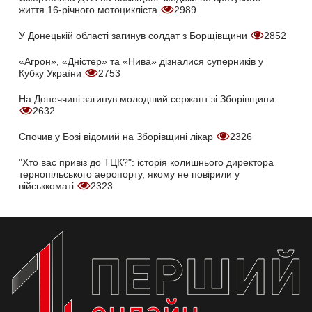
життя 16-річного мотоцикліста
2989
У Донецькій області загинув солдат з Борщівщини
2852
«Агрон», «Дністер» та «Нива» дізналися суперників у
Кубку України
2753
На Донеччині загинув молодший сержант зі Зборівщини
2632
Спочив у Бозі відомий на Зборівщині лікар
2326
"Хто вас привіз до ТЦК?": історія колишнього директора
тернопільського аеропорту, якому не повірили у
військкоматі
2323