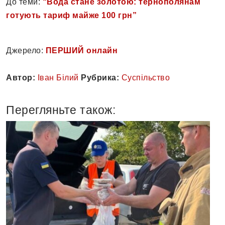
До теми:
“Вода стане золотою: тернополянам
готують тариф майже 100 грн”
Джерело:
ПЕРШИЙ онлайн
Автор:
Іван Білий
Рубрика:
Суспільство
Перегляньте також: