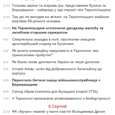
Гольова заміна та яскрава гра: представники Бучача та
12:23
Борщівщини – найкращі у турі першої ліги Тернопільщини
Три дні не виходив на зв’язок: на Тернопільщині знайшли
11:04
мертвим 58-річного чоловіка
На Тернопільщині оголосили дводенну жалобу за
10:48
загиблим старшим сержантом
Смертельна знахідка в полі: піротехніки знищили
9:47
артилерійський снаряд на Бучаччині
Як купити комерційну нерухомість в Тернополі, яка
9:28
приноситиме прибуток?
Як бізнес може допомогти Україні не лише донатом
9:22
Історія Азову: шлях від добровольчого батальйону до
9:15
корпусу
Перестало битися серце військовослужбовця з
8:30
Бережанщини
Синод обрав єпископа для Бучацької єпархії УГКЦ
8:00
У Тернополі призначили уповноваженого з безбар’єрності
7:30
6 Серпня
ФК «Бучач» переміг у матчі пам’яті Володимира Дроня
21:54