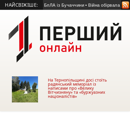
НАЙСВІЖІШЕ:
0-річний оператор БпЛА із Бучаччини
• Війна обірвала життя 5
На Тернопільщині досі стоїть
радянський меморіал із
написами про «Велику
Вітчизняну» та «буржуазних
націоналістів»