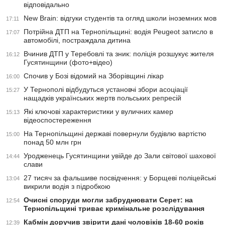
відповідально
New Brain: відгуки студентів та огляд школи іноземних мов
17:11
Потрійна ДТП на Тернопільщині: водія Peugeot затисло в
17:07
автомобілі, постраждала дитина
Вчинив ДТП у Теребовлі та зник: поліція розшукує жителя
16:12
Гусятинщини (фото+відео)
Спочив у Бозі відомий на Зборівщині лікар
16:00
У Тернополі відбудуться установчі збори асоціації
15:27
нащадків українських жертв польських репресій
Які ключові характеристики у вуличних камер
15:13
відеоспостереження
На Тернопільщині державі повернули будівлю вартістю
15:00
понад 50 млн грн
Уродженець Гусятинщини увійде до Зали світової шахової
14:44
слави
27 тисяч за фальшиве посвідчення: у Борщеві поліцейські
13:04
викрили водія з підробкою
Очисні споруди могли забруднювати Серет: на
12:54
Тернопільщині триває кримінальне розслідування
Кабмін доручив звірити дані чоловіків 18-60 років
12:39