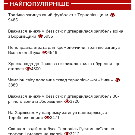
НАЙПОПУЛЯРНІШЕ
Трагічно загинув юний футболіст з Тернопільщини
9485
Вважався зниклим безвісти: підтвердилася загибель воїна
з Борщівщини
5955
Непоправна втрата для Кременеччини: трагічно загинув
Всеволод Штука
4546
Хресна хода до Почаєва викликала хвилю обурення: що
сталося
4500
Чемпіон світу поповнив склад тернопільської «Ниви»
3889
Вважався зниклим безвісти: підтвердилася загибель 30-
річного воїна із Зборівщини
3720
На Харківському напрямку загинув нацгвардієць з
Теребовлянщини
3471
Скандал: водій автобуса Тернопіль-Гусятин виїхав на
тротуар і кидався на людей
3212