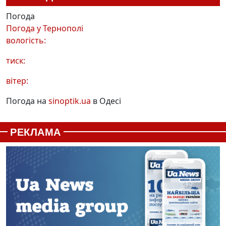
Погода
Погода у
Тернополі
вологість:
тиск:
вітер:
Погода на
sinoptik.ua
в Одесі
РЕКЛАМА