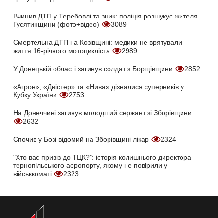
Вчинив ДТП у Теребовлі та зник: поліція розшукує жителя
Гусятинщини (фото+відео)
3089
Смертельна ДТП на Козівщині: медики не врятували
життя 16-річного мотоцикліста
2989
У Донецькій області загинув солдат з Борщівщини
2852
«Агрон», «Дністер» та «Нива» дізналися суперників у
Кубку України
2753
На Донеччині загинув молодший сержант зі Зборівщини
2632
Спочив у Бозі відомий на Зборівщині лікар
2324
"Хто вас привіз до ТЦК?": історія колишнього директора
тернопільського аеропорту, якому не повірили у
військкоматі
2323