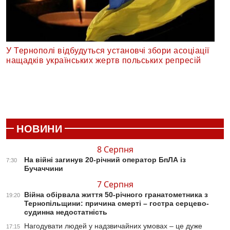
У Тернополі відбудуться установчі збори асоціації
нащадків українських жертв польських репресій
НОВИНИ
8 Серпня
На війні загинув 20-річний оператор БпЛА із
7:30
Бучаччини
7 Серпня
Війна обірвала життя 50-річного гранатометника з
19:20
Тернопільщини: причина смерті – гостра серцево-
судинна недостатність
Нагодувати людей у надзвичайних умовах – це дуже
17:15