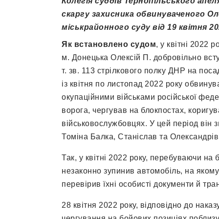
Колегія суддів Тернопільського апел
скаргу захисника обвинуваченого Оле
міськрайонного суду від 19 квітня 20
Як встановлено судом
, у квітні 2022 р
м. Донецька
Олексій П. добровільно вст
т. зв. 113 стрілкового полку ДНР на пос
із квітня по листопад 2022 року обвинув
окупаційними військами російської фед
ворога, чергував на блокпостах, коригув
військовослужбовцях. У цей період він 
Томіна Балка, Станіслав та Олександрів
Так, у квітні 2022 року, перебуваючи на 
незаконно зупинив автомобіль, на яком
перевірив їхні особисті документи й тран
28 квітня 2022 року, відповідно до наказ
чергування на бойових позиціях поблизу