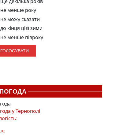
ще декілька років
не менше року
не можу сказати
до кінця цієї зими
не менше півроку
ПОГОДА
года
года у
Тернополі
логість:
ск: