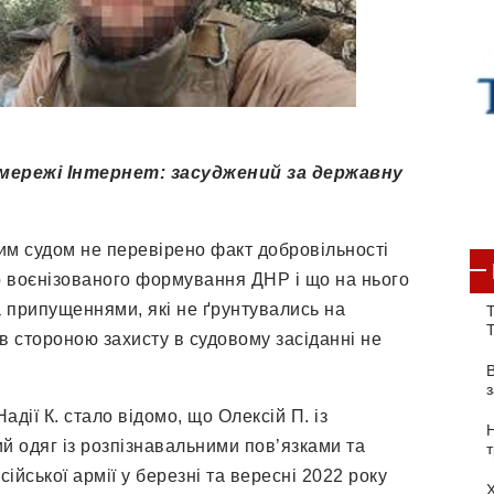
нет: засуджений за державну
им судом не перевірено факт добровільності
о воєнізованого формування ДНР і що на нього
ла припущеннями, які не ґрунтувались на
Т
в стороною захисту в судовому засіданні не
Надії К. стало відомо, що Олексій П. із
й одяг із розпізнавальними пов’язками та
йської армії у березні та вересні 2022 року