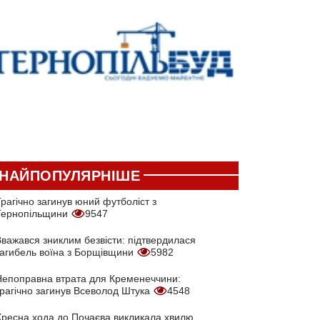
НАЙПОПУЛЯРНІШЕ
рагічно загинув юний футболіст з
Тернопільщини
9547
Вважався зниклим безвісти: підтвердилася
загибель воїна з Борщівщини
5982
Непоправна втрата для Кременеччини:
трагічно загинув Всеволод Штука
4548
Хресна хода до Почаєва викликала хвилю