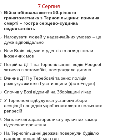
7 Серпня
Війна обірвала життя 50-річного
0
гранатометника з Тернопільщини: причина
смерті – гостра серцево-судинна
недостатність
Нагодувати людей у надзвичайних умовах – це
5
дуже відповідально
New Brain: відгуки студентів та огляд школи
1
іноземних мов
Потрійна ДТП на Тернопільщині: водія Peugeot
7
затисло в автомобілі, постраждала дитина
Вчинив ДТП у Теребовлі та зник: поліція
2
розшукує жителя Гусятинщини (фото+відео)
Спочив у Бозі відомий на Зборівщині лікар
0
У Тернополі відбудуться установчі збори
7
асоціації нащадків українських жертв польських
репресій
Які ключові характеристики у вуличних камер
3
відеоспостереження
На Тернопільщині державі повернули будівлю
0
вартістю понад 50 млн грн