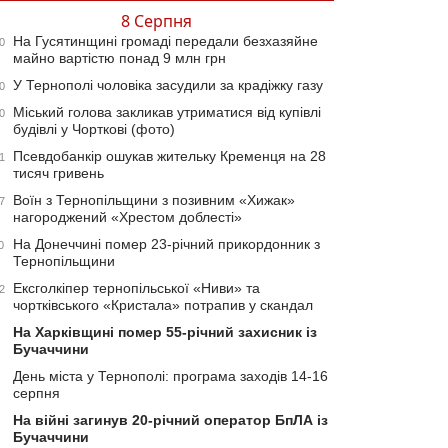
8 Серпня
На Гусятинщині громаді передали безхазяйне
0
майно вартістю понад 9 млн грн
У Тернополі чоловіка засудили за крадіжку газу
0
Міський голова закликав утриматися від купівлі
0
будівлі у Чорткові (фото)
Псевдобанкір ошукав жительку Кременця на 28
1
тисяч гривень
Воїн з Тернопільщини з позивним «Хижак»
7
нагороджений «Хрестом доблесті»
На Донеччині помер 23-річний прикордонник з
0
Тернопільщини
Ексголкіпер тернопільської «Ниви» та
2
чортківського «Кристала» потрапив у скандал
На Харківщині помер 55-річний захисник із
Бучаччини
День міста у Тернополі: програма заходів 14-16
серпня
На війні загинув 20-річний оператор БпЛА із
Бучаччини