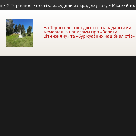
Тернополі чоловіка засудили за крадіжку газу
• Міський голова за
На Тернопільщині досі стоїть радянський
меморіал із написами про «Велику
Вітчизняну» та «буржуазних націоналістів»