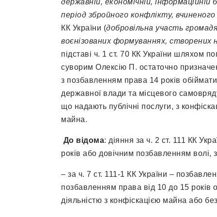
державній, економічній, інформаційній б
період збройного конфлікту, вчиненого
КК України (
добровільна участь громадя
воєнізованих формуваннях, створених 
підставі ч. 1 ст. 70 КК України шляхом
суворим Олексію П. остаточно призначен
з позбавленням права 14 років обіймати
державної влади та місцевого самовряд
що надають публічні послуги, з конфіск
майна.
До відома
: діяння за ч. 2 ст. 111 КК У
років або довічним позбавленням волі, 
– за ч. 7 ст. 111-1 КК України – позбавлен
позбавленням права від 10 до 15 років 
діяльністю з конфіскацією майна або без