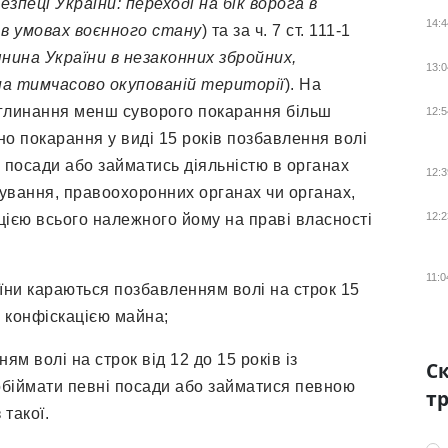
езпеці України: переході на бік ворога в
14:4
 в умовах воєнного стану
) та за ч. 7 ст. 111-1
нина України в незаконних збройних,
13:0
на тимчасово окупованій території
). На
 поглинання менш суворого покарання більш
12:5
о покарання у виді 15 років позбавлення волі
 посади або займатись діяльністю в органах
12:3
ування, правоохоронних органах чи органах,
12:2
ацією всього належного йому на праві власності
11:0
країни караються позбавленням волі на строк 15
з конфіскацією майна;
ням волі на строк від 12 до 15 років із
Ск
обіймати певні посади або займатися певною
тр
 такої.