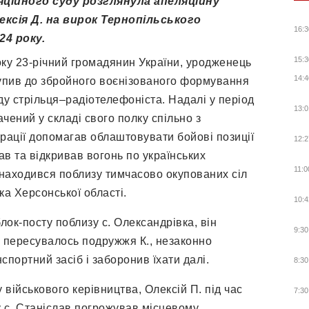
яційного суду розглянула апеляційну
ксія Д. на вирок Тернопільського
16:3
24 року.
15:3
оку
23-
річний
громадянин України,
уродженець
14:4
упив до збройного воєнізованого формування
аду стрільця–радіотелефоніста. Надалі у період
13:0
ачений у складі свого полку спільно з
ерації допомагав
облаштовувати бойові позиції
12:2
ав та відкривав вогонь по українських
11:0
знаходився поблизу тимчасово окупованих сіл
ка Херсонської області.
10:4
блок-посту поблизу с. Олександрівка, він
9:30
у пересувалось подружжя К., незаконно
спортний засіб і заборонив їхати далі.
8:30
у військового керівництва, Олексій П. під час
7:30
 с. Станіслав погрожував місцевому