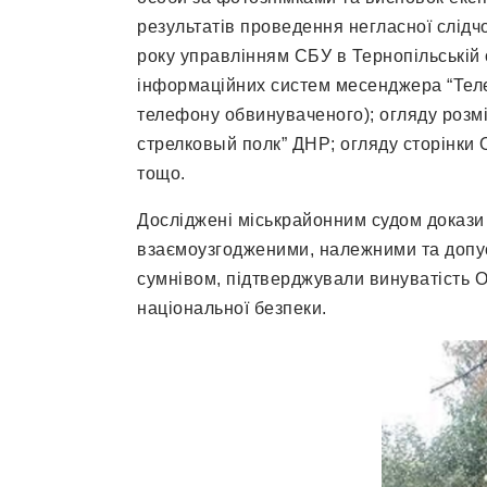
результатів проведення негласної слідчої
року управлінням СБУ в Тернопільській 
інформаційних систем месенджера “Теле
телефону обвинуваченого); огляду розмі
стрелковый полк” ДНР; огляду сторінки О
тощо.
Д
осліджені міськрайонним судом докази
взаємоузгодженими, належними та допус
сумнівом, підтверджували винуватість О
національної безпеки.