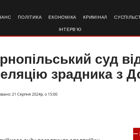
НАНС
ПОЛІТИКА
ЕКОНОМІКА
КРИМІНАЛ
СУСПІЛЬС
ІНТЕРВ’Ю
рнопільський суд ві
еляцію зрадника з Д
овано: 21 Серпня 2024р. о 15:00