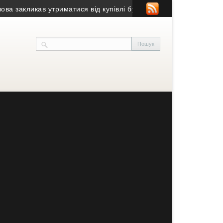
кликав утриматися від купівлі будівлі у Чорткові (фото)
• Псевдо