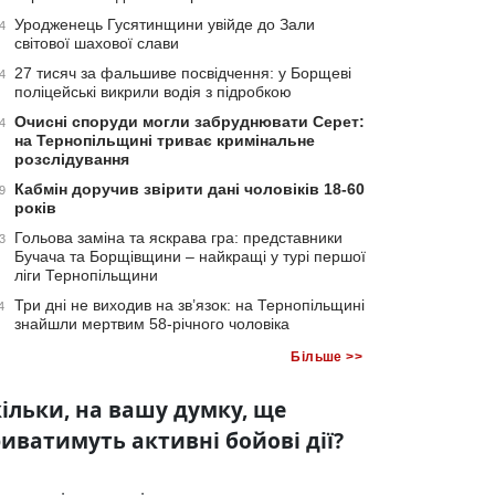
Уродженець Гусятинщини увійде до Зали
4
світової шахової слави
27 тисяч за фальшиве посвідчення: у Борщеві
4
поліцейські викрили водія з підробкою
Очисні споруди могли забруднювати Серет:
4
на Тернопільщині триває кримінальне
розслідування
Кабмін доручив звірити дані чоловіків 18-60
9
років
Гольова заміна та яскрава гра: представники
3
Бучача та Борщівщини – найкращі у турі першої
ліги Тернопільщини
Три дні не виходив на зв’язок: на Тернопільщині
4
знайшли мертвим 58-річного чоловіка
Більше >>
ільки, на вашу думку, ще
иватимуть активні бойові дії?