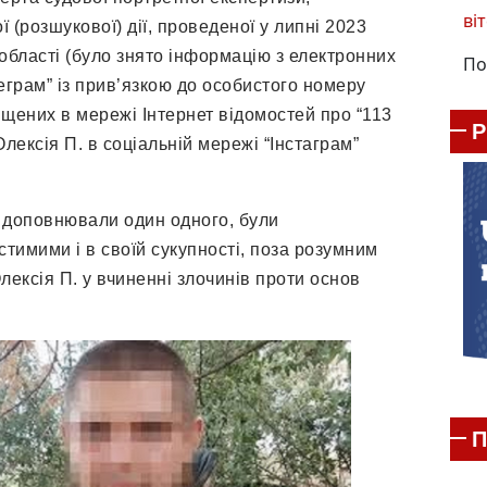
віт
 (розшукової) дії, проведеної у липні 2023
області (було знято інформацію з електронних
По
грам” із прив’язкою до особистого номеру
щених в мережі Інтернет відомостей про “113
лексія П. в соціальній мережі “Інстаграм”
 доповнювали один одного, були
тимими і в своїй сукупності, поза розумним
лексія П. у вчиненні злочинів проти основ
П