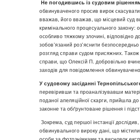
Не погодившись із судовим рішення
обвинуваченого
просив вирок скасувати 
вважав, його вважав, що місцевий суд в
кримінального процесуального закону: о
особливо тяжкому злочині, відповідно до
зобов’язаний роз’яснити безпосередньо 
розгляд справи судом присяжних. Також в
справи, що Олексій П. добровільно вчиня
заходів для повідомлення обвинуваченог
У судовому засіданні Тернопільськог
перевіривши та проаналізувавши матер
поданої апеляційної скарги, прийшла до 
законне та обґрунтоване рішення і підс
Зокрема, суд першої інстанції дослідив
обвинувального вироку дані, що містили
особи за фотознімками та висновок експ