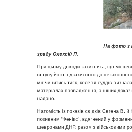
На фото з мережі Інтер
зраду Олексій П.
При цьому доводи захисника, що місцев
вступу його підзахисного до незаконног
міг чинитись тиск, колегія суддів визна
матеріалах провадження, а інших доказі
надано.
Натомість із показів свідків Євгена В. й 
позивним “Фенікс”, вдягнений у формени
шевронами ДНР, разом з військовими росі