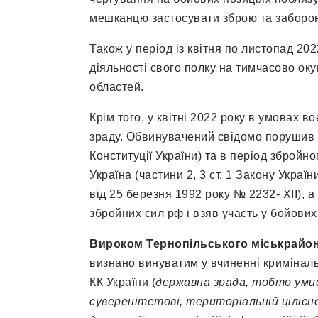
мешканцю застосувати зброю та заборо
Також у період із квітня по листопад 20
діяльності свого полку на тимчасово ок
областей.
Крім того, у квітні 2022 року в умовах 
зраду. Обвинувачений свідомо порушив св
Конституції України) та в період збройн
Україна (частини 2, 3 ст. 1 Закону Украї
від 25 березня 1992 року № 2232- XII), 
збройних сил рф і взяв участь у бойових 
Вироком Тернопільського міськрайо
визнано винуватим у вчиненні криміналь
КК України (
державна зрада, тобто уми
суверенітетові, територіальній ціліс