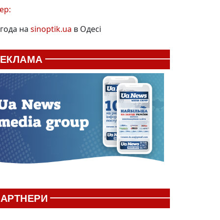
ер:
года на
sinoptik.ua
в Одесі
РЕКЛАМА
АРТНЕРИ