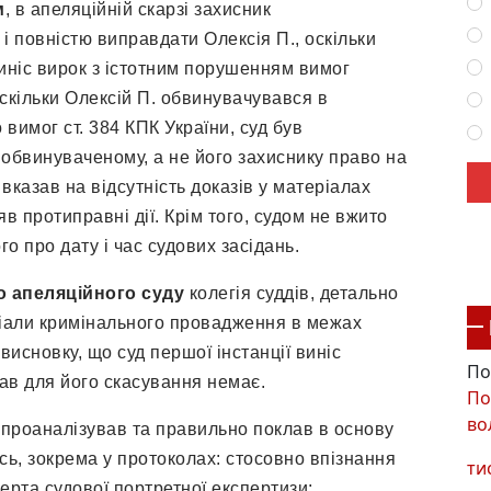
м
, в
апеляційній скарзі захисник
і повністю виправдати Олексія П., оскільки
иніс вирок з істотним порушенням вимог
скільки Олексій П. обвинувачувався в
 вимог ст. 384 КПК України, суд був
обвинуваченому, а не його захиснику право на
казав на відсутність доказів у матеріалах
в протиправні дії. Крім того, судом не вжито
о про дату і час судових засідань.
о апеляційного суду
колегія суддів, детально
іали кримінального провадження в межах
висновку, що суд першої інстанції виніс
По
тав для його скасування немає.
По
во
, проаналізував та правильно поклав в основу
сь, зокрема у протоколах: стосовно впізнання
ти
ерта судової портретної експертизи;