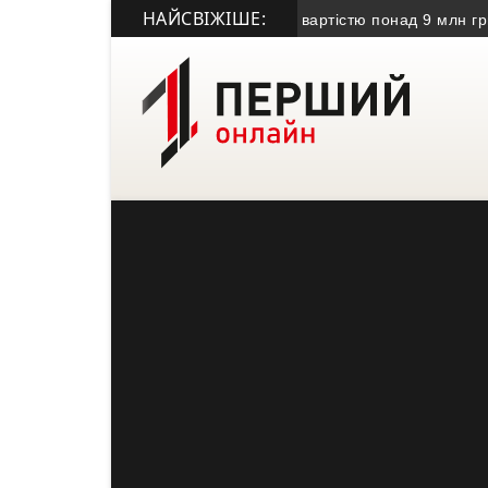
НАЙСВІЖІШЕ:
аді передали безхазяйне майно вартістю понад 9 млн грн
• У 