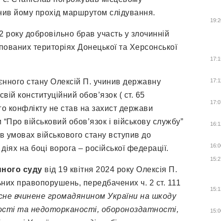
нив йому прохід маршрутом слідування.
19:2
22 року добровільно брав участь у злочинній
упованих територіях Донецької та Херсонської
17:1
воєнного стану Олексій П. учинив державну
17:1
ій конституційний обов’язок ( ст. 65
17:0
ого конфлікту не став на захист держави
ни “Про військовий обов’язок і військову службу”
16:1
а в умовах військового стану вступив до
16:0
діях на боці ворога – російської федерації.
15:2
нного суду
від 19 квітня 2024 року Олексія П.
них правопорушень, передбачених ч. 2 ст. 111
15:1
сне вчинене громадянином України на шкоду
ності та недоторканості, обороноздатності,
15:0