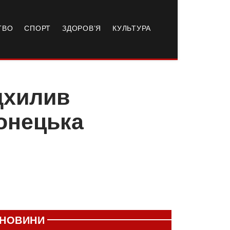
ТВО
СПОРТ
ЗДОРОВ’Я
КУЛЬТУРА
дхилив
онецька
НОВИНИ