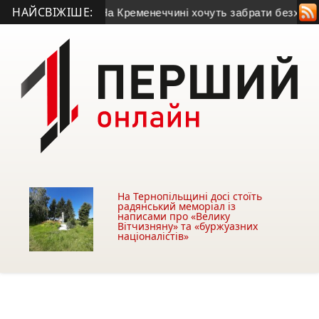
НАЙСВІЖІШЕ:
у Тернополі
• На Кременеччині хочуть забрати безхазяйну бу
На Тернопільщині досі стоїть
радянський меморіал із
написами про «Велику
Вітчизняну» та «буржуазних
націоналістів»