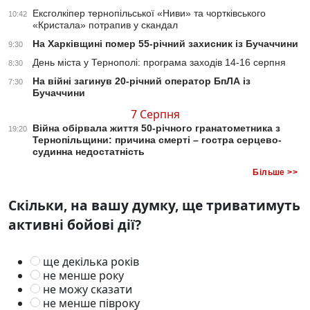
Ексголкіпер тернопільської «Ниви» та чортківського
10:42
«Кристала» потрапив у скандал
На Харківщині помер 55-річний захисник із Бучаччини
9:30
День міста у Тернополі: програма заходів 14-16 серпня
8:30
На війні загинув 20-річний оператор БпЛА із
7:30
Бучаччини
7 Серпня
Війна обірвала життя 50-річного гранатометника з
19:20
Тернопільщини: причина смерті – гостра серцево-
судинна недостатність
Більше >>
Скільки, на вашу думку, ще триватимуть
активні бойові дії?
ще декілька років
не менше року
не можу сказати
не менше півроку