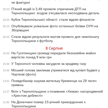
чи фактурні
П’яний водій із 3,48 проміле спричинив ДТП на
20:23
Тернопільщині: згодом з’ясувалася несподівана деталь
Кубок Тернопільської області: стали відомі фіналісти
20:20
Опублікували унікальне фото останньої боївки ОУН на
20:13
Зборівщині
Стали відомі результати матчів ігрового дня чемпіонату
20:10
Тернопільщини з футболу
8 Серпня
На Гусятинщині громаді передали безхазяйне майно
16:30
вартістю понад 9 млн грн
У Тернополі чоловіка засудили за крадіжку газу
15:30
Міський голова закликав утриматися від купівлі будівлі у
14:40
Чорткові (фото)
Псевдобанкір ошукав жительку Кременця на 28 тисяч
13:01
гривень
Воїн з Тернопільщини з позивним «Хижак» нагороджений
12:27
«Хрестом доблесті»
На Донеччині помер 23-річний прикордонник з
11:00
Тернопільщини