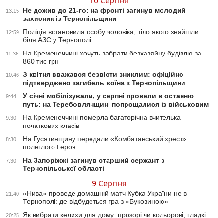
10 Серпня
Не дожив до 21-го: на фронті загинув молодий
13:15
захисник із Тернопільщини
Поліція встановила особу чоловіка, тіло якого знайшли
12:59
біля АЗС у Тернополі
На Кременеччині хочуть забрати безхазяйну будівлю за
11:36
860 тис грн
З квітня вважався безвісти зниклим: офіційно
10:46
підтверджено загибель воїна з Тернопільщини
У січні мобілізували, у серпні провели в останню
9:44
путь: на Теребовлянщині попрощалися із військовим
На Кременеччині померла багаторічна вчителька
9:30
початкових класів
На Гусятинщину передали «Комбатанський хрест»
8:30
полеглого Героя
На Запоріжжі загинув старший сержант з
7:30
Тернопільської області
9 Серпня
«Нива» проведе домашній матч Кубка України не в
21:40
Тернополі: де відбудеться гра з «Буковиною»
Як вибрати келихи для дому: прозорі чи кольорові, гладкі
20:25