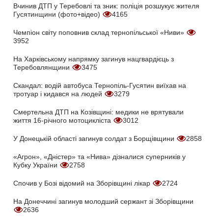
Вчинив ДТП у Теребовлі та зник: поліція розшукує жителя
Гусятинщини (фото+відео)
4165
Чемпіон світу поповнив склад тернопільської «Ниви»
3952
На Харківському напрямку загинув нацгвардієць з
Теребовлянщини
3475
Скандал: водій автобуса Тернопіль-Гусятин виїхав на
тротуар і кидався на людей
3279
Смертельна ДТП на Козівщині: медики не врятували
життя 16-річного мотоцикліста
3012
У Донецькій області загинув солдат з Борщівщини
2858
«Агрон», «Дністер» та «Нива» дізналися суперників у
Кубку України
2758
Спочив у Бозі відомий на Зборівщині лікар
2724
На Донеччині загинув молодший сержант зі Зборівщини
2636