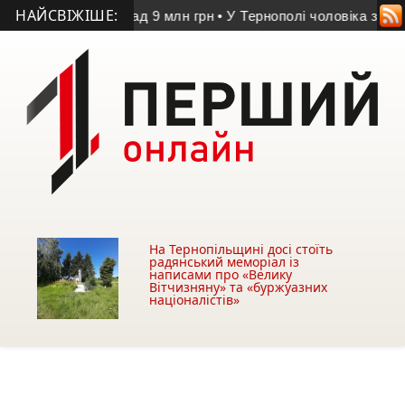
НАЙСВІЖІШЕ:
вартістю понад 9 млн грн
• У Тернополі чоловіка засудили за
На Тернопільщині досі стоїть
радянський меморіал із
написами про «Велику
Вітчизняну» та «буржуазних
націоналістів»