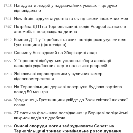
Нагодувати людей у надзвичайних умовах – це дуже
17:15
відповідально
New Brain: відгуки студентів та огляд школи іноземних мов
17:11
Потрійна ДТП на Тернопільщині: водія Peugeot затисло в
17:07
автомобілі, постраждала дитина
Вчинив ДТП у Теребовлі та зник: поліція розшукує жителя
16:12
Гусятинщини (фото+відео)
Спочив у Бозі відомий на Зборівщині лікар
16:00
У Тернополі відбудуться установчі збори асоціації
15:27
нащадків українських жертв польських репресій
Які ключові характеристики у вуличних камер
15:13
відеоспостереження
На Тернопільщині державі повернули будівлю вартістю
15:00
понад 50 млн грн
Уродженець Гусятинщини увійде до Зали світової шахової
14:44
слави
27 тисяч за фальшиве посвідчення: у Борщеві поліцейські
13:04
викрили водія з підробкою
Очисні споруди могли забруднювати Серет: на
12:54
Тернопільщині триває кримінальне розслідування