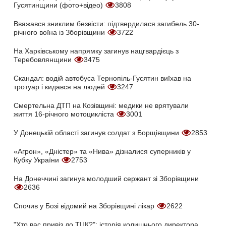
Гусятинщини (фото+відео)
3808
Вважався зниклим безвісти: підтвердилася загибель 30-
річного воїна із Зборівщини
3722
На Харківському напрямку загинув нацгвардієць з
Теребовлянщини
3475
Скандал: водій автобуса Тернопіль-Гусятин виїхав на
тротуар і кидався на людей
3247
Смертельна ДТП на Козівщині: медики не врятували
життя 16-річного мотоцикліста
3001
У Донецькій області загинув солдат з Борщівщини
2853
«Агрон», «Дністер» та «Нива» дізналися суперників у
Кубку України
2753
На Донеччині загинув молодший сержант зі Зборівщини
2636
Спочив у Бозі відомий на Зборівщині лікар
2622
"Хто вас привіз до ТЦК?": історія колишнього директора