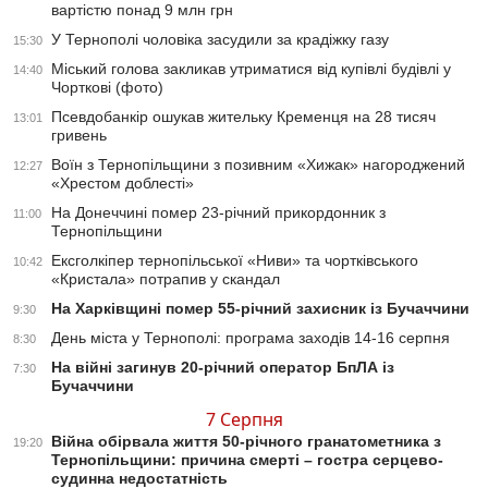
вартістю понад 9 млн грн
У Тернополі чоловіка засудили за крадіжку газу
15:30
Міський голова закликав утриматися від купівлі будівлі у
14:40
Чорткові (фото)
Псевдобанкір ошукав жительку Кременця на 28 тисяч
13:01
гривень
Воїн з Тернопільщини з позивним «Хижак» нагороджений
12:27
«Хрестом доблесті»
На Донеччині помер 23-річний прикордонник з
11:00
Тернопільщини
Ексголкіпер тернопільської «Ниви» та чортківського
10:42
«Кристала» потрапив у скандал
На Харківщині помер 55-річний захисник із Бучаччини
9:30
День міста у Тернополі: програма заходів 14-16 серпня
8:30
На війні загинув 20-річний оператор БпЛА із
7:30
Бучаччини
7 Серпня
Війна обірвала життя 50-річного гранатометника з
19:20
Тернопільщини: причина смерті – гостра серцево-
судинна недостатність