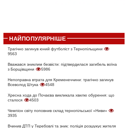
НАЙПОПУЛЯРНІШЕ
Трагічно загинув юний футболіст з Тернопільщини
9563
Вважався зниклим безвісти: підтвердилася загибель воїна
з Борщівщини
5986
Непоправна втрата для Кременеччини: трагічно загинув
Всеволод Штука
4548
Хресна хода до Почаєва викликала хвилю обурення: що
сталося
4503
Чемпіон світу поповнив склад тернопільської «Ниви»
3935
Вчинив ДТП у Теребовлі та зник: поліція розшукує жителя