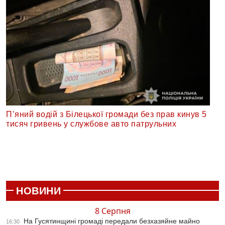
П’яний водій з Білецької громади без прав кинув 5
тисяч гривень у службове авто патрульних
НОВИНИ
8 Серпня
На Гусятинщині громаді передали безхазяйне майно
16:30