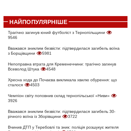
НАЙПОПУЛЯРНІШЕ
Трагічно загинув юний футболіст з Тернопільщини
9546
Вважався зниклим безвісти: підтвердилася загибель воїна
з Борщівщини
5981
Непоправна втрата для Кременеччини: трагічно загинув
Всеволод Штука
4548
Хресна хода до Почаєва викликала хвилю обурення: що
сталося
4503
Чемпіон світу поповнив склад тернопільської «Ниви»
3926
Вважався зниклим безвісти: підтвердилася загибель 30-
річного воїна із Зборівщини
3722
Вчинив ДТП у Теребовлі та зник: поліція розшукує жителя