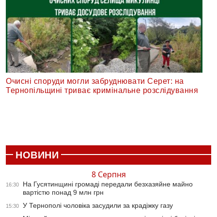
Очисні споруди могли забруднювати Серет: на
Тернопільщині триває кримінальне розслідування
НОВИНИ
8 Серпня
На Гусятинщині громаді передали безхазяйне майно
16:30
вартістю понад 9 млн грн
У Тернополі чоловіка засудили за крадіжку газу
15:30