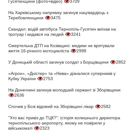
Гусятинщини (фото+відео)
3709
На Харківському напрямку загинув нацгвардієць з
Теребовлянщини
3475
Скандал: водій автобуса Тернопіль-Гусятин виїхав на
тротуар і кидався на людей
3241
Смертельна ДТП на Козівщині: медики не врятували
життя 16-річного мотоцикліста
2998
У Донецькій області загинув солдат з Борщівщини
2852
«Агрон», «Дністер» та «Нива» дізналися суперників у
Кубку України
2753
На Донеччині загинув молодший сержант зі Зборівщини
2636
Спочив у Бозі відомий на Зборівщині лікар
2582
"Хто вас привіз до ТЦК?": історія колишнього директора
тернопільського аеропорту, якому не повірили у
військкоматі
2323