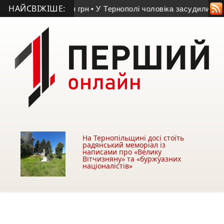
НАЙСВІЖІШЕ:
тю понад 9 млн грн
• У Тернополі чоловіка засудили за крадіж
На Тернопільщині досі стоїть
радянський меморіал із
написами про «Велику
Вітчизняну» та «буржуазних
націоналістів»