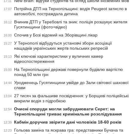
New Brain: відгуки студентів та огляд школи іноземних мов
17:11
Потрійна ДТП на Тернопільщині: водія Peugeot затисло в
17:07
автомобілі, постраждала дитина
Вчинив ДТП у Теребовлі та зник: поліція розшукує жителя
16:12
Гусятинщини (фото+відео)
Спочив у Бозі відомий на Зборівщині лікар
16:00
У Тернополі відбудуться установчі збори асоціації
15:27
нащадків українських жертв польських репресій
Які ключові характеристики у вуличних камер
15:13
відеоспостереження
На Тернопільщині державі повернули будівлю вартістю
15:00
понад 50 млн грн
Уродженець Гусятинщини увійде до Зали світової шахової
14:44
слави
27 тисяч за фальшиве посвідчення: у Борщеві поліцейські
13:04
викрили водія з підробкою
Очисні споруди могли забруднювати Серет: на
12:54
Тернопільщині триває кримінальне розслідування
Кабмін доручив звірити дані чоловіків 18-60 років
12:39
Гольова заміна та яскрава гра: представники Бучача та
12:23