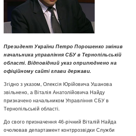
Президент України Петро Порошенко змінив
начальник
а
управлін
ня
СБУ в Тернопільській
област
і
. Відповідний указ оприлюднено на
офіційному сайті глави держави.
Згідно з указом, Олексія Юрійовича Ушанова
звільнено, а Віталія Анатолійовича Найду
призначено начальником Управління СБУ в
Тернопільській області.
До свого призначення 46-річний Віталій Найда
очолював департамент контррозвідки Служби