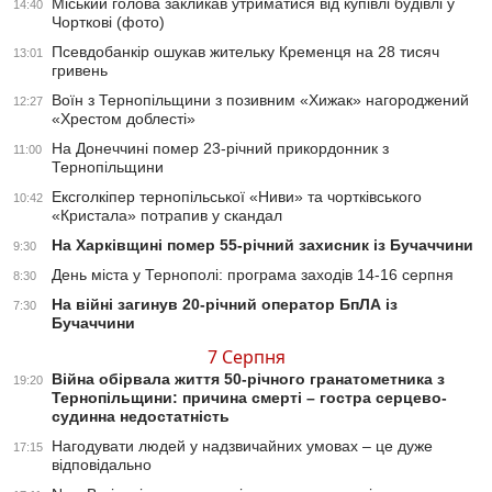
Міський голова закликав утриматися від купівлі будівлі у
14:40
Чорткові (фото)
Псевдобанкір ошукав жительку Кременця на 28 тисяч
13:01
гривень
Воїн з Тернопільщини з позивним «Хижак» нагороджений
12:27
«Хрестом доблесті»
На Донеччині помер 23-річний прикордонник з
11:00
Тернопільщини
Ексголкіпер тернопільської «Ниви» та чортківського
10:42
«Кристала» потрапив у скандал
На Харківщині помер 55-річний захисник із Бучаччини
9:30
День міста у Тернополі: програма заходів 14-16 серпня
8:30
На війні загинув 20-річний оператор БпЛА із
7:30
Бучаччини
7 Серпня
Війна обірвала життя 50-річного гранатометника з
19:20
Тернопільщини: причина смерті – гостра серцево-
судинна недостатність
Нагодувати людей у надзвичайних умовах – це дуже
17:15
відповідально