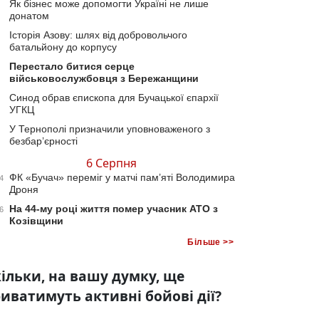
Як бізнес може допомогти Україні не лише
донатом
Історія Азову: шлях від добровольчого
батальйону до корпусу
Перестало битися серце
військовослужбовця з Бережанщини
Синод обрав єпископа для Бучацької єпархії
УГКЦ
У Тернополі призначили уповноваженого з
безбар’єрності
6 Серпня
ФК «Бучач» переміг у матчі пам’яті Володимира
4
Дроня
На 44-му році життя помер учасник АТО з
6
Козівщини
Більше >>
ільки, на вашу думку, ще
иватимуть активні бойові дії?