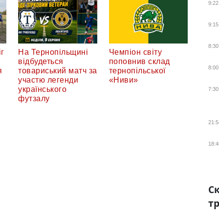
9:22
9:15
8:30
г
На Тернопільщині
Чемпіон світу
відбудеться
поповнив склад
8:00
я
товариський матч за
тернопільської
участю легенди
«Ниви»
українського
7:30
футзалу
21:5
18:4
Ск
тр