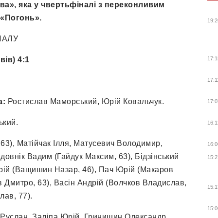
ва», яка у чвертьфіналі з переконливим
 «Погонь».
19:2
НАЛУ
ів) 4:1
17:1
17:1
а:
Ростислав Маморський, Юрій Ковальчук.
17:0
ький.
16:1
3), Матійчак Ілля, Матусевич Володимир,
16:0
довнік Вадим (Гайдук Максим, 63), Бідзінський
15:2
дрій (Ващишин Назар, 46), Пач Юрій (Макаров
 Дмитро, 63), Васін Андрій (Волчков Владислав,
15:1
ав, 77).
15:0
Руслан, Заліпа Юрій, Гринишин Олександр