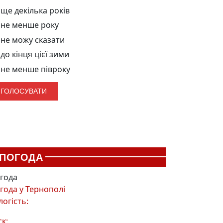
ще декілька років
не менше року
не можу сказати
до кінця цієї зими
не менше півроку
ПОГОДА
года
года у
Тернополі
логість:
ск: