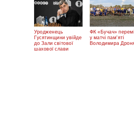
Уродженець
ФК «Бучач» перемі
Гусятинщини увійде
у матчі пам’яті
до Зали світової
Володимира Дрон
шахової слави