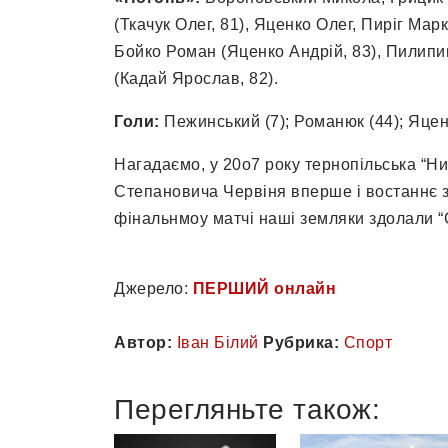
(Ткачук Олег, 81), Яценко Олег, Пиріг Мар
Бойко Роман (Яценко Андрій, 83), Пилип
(Кадай Ярослав, 82).
Голи:
Пежинський (7); Романюк (44); Яценко
Нагадаємо, у 20о7 року тернопільська “Н
Степановича Червіня вперше і востаннє з
фінальнмоу матчі наші земляки здолали “С
Джерело:
ПЕРШИЙ онлайн
Автор:
Іван Білий
Рубрика:
Спорт
Перегляньте також: