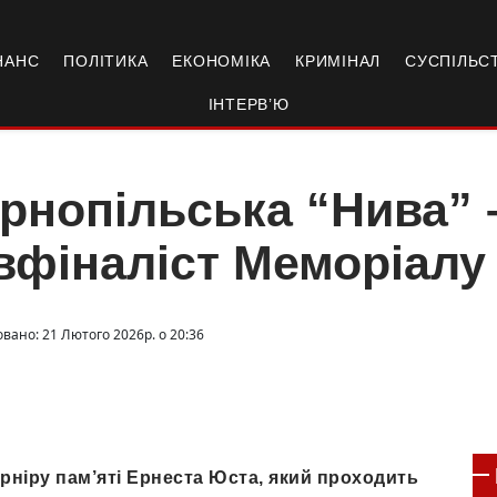
НАНС
ПОЛІТИКА
ЕКОНОМІКА
КРИМІНАЛ
СУСПІЛЬС
ІНТЕРВ’Ю
рнопільська “Нива”
вфіналіст Меморіалу
овано: 21 Лютого 2026р. о 20:36
рніру пам’яті Ернеста Юста, який проходить