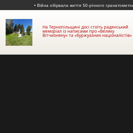
• Війна обірвала життя 50-річного гранатометника з
На Тернопільщині досі стоїть радянський
меморіал із написами про «Велику
Вітчизняну» та «буржуазних націоналістів»