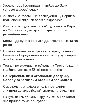
Уродженець Гусятинщини увійде до Зали
4
світової шахової слави
27 тисяч за фальшиве посвідчення: у Борщеві
4
поліцейські викрили водія з підробкою
Очисні споруди могли забруднювати Серет:
4
на Тернопільщині триває кримінальне
розслідування
Кабмін доручив звірити дані чоловіків 18-60
9
років
Гольова заміна та яскрава гра: представники
3
Бучача та Борщівщини – найкращі у турі першої
ліги Тернопільщини
Три дні не виходив на зв’язок: на Тернопільщині
4
знайшли мертвим 58-річного чоловіка
На Тернопільщині оголосили дводенну
8
жалобу за загиблим старшим сержантом
Смертельна знахідка в полі: піротехніки
знищили артилерійський снаряд на Бучаччині
Як купити комерційну нерухомість в Тернополі,
яка приноситиме прибуток?