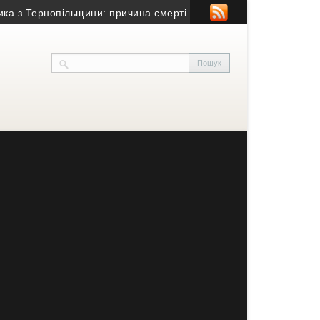
 Тернопільщини: причина смерті – гостра серцево-судинна недос