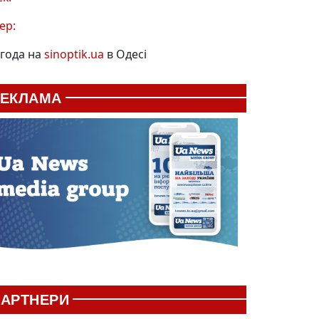
ер:
года на
sinoptik.ua
в Одесі
РЕКЛАМА
АРТНЕРИ