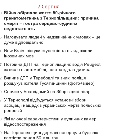
7 Серпня
Війна обірвала життя 50-річного
0
гранатометника з Тернопільщини: причина
смерті – гостра серцево-судинна
недостатність
Нагодувати людей у надзвичайних умовах – це
5
дуже відповідально
New Brain: відгуки студентів та огляд школи
1
іноземних мов
Потрійна ДТП на Тернопільщині: водія Peugeot
7
затисло в автомобілі, постраждала дитина
Вчинив ДТП у Теребовлі та зник: поліція
2
розшукує жителя Гусятинщини (фото+відео)
Спочив у Бозі відомий на Зборівщині лікар
0
У Тернополі відбудуться установчі збори
7
асоціації нащадків українських жертв польських
репресій
Які ключові характеристики у вуличних камер
3
відеоспостереження
На Тернопільщині державі повернули будівлю
0
вартістю понад 50 млн грн