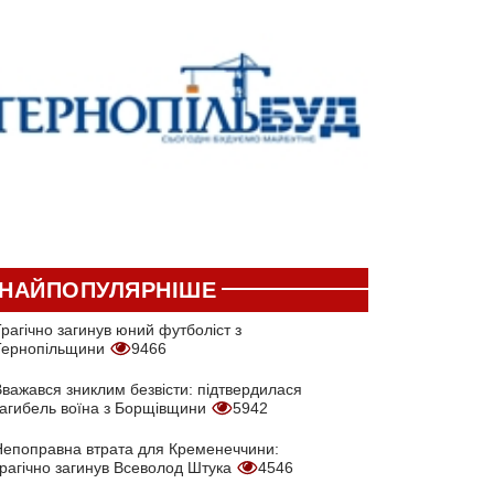
НАЙПОПУЛЯРНІШЕ
рагічно загинув юний футболіст з
Тернопільщини
9466
Вважався зниклим безвісти: підтвердилася
загибель воїна з Борщівщини
5942
Непоправна втрата для Кременеччини:
трагічно загинув Всеволод Штука
4546