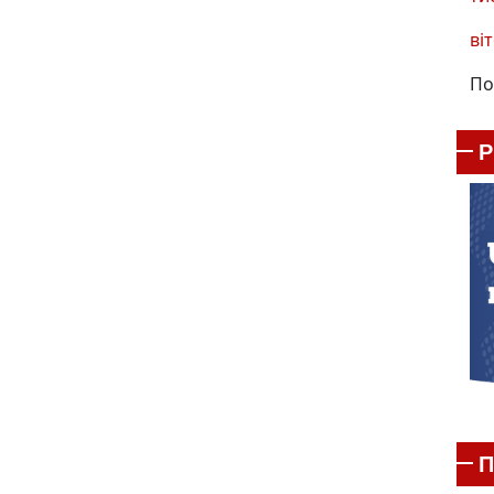
віт
По
П