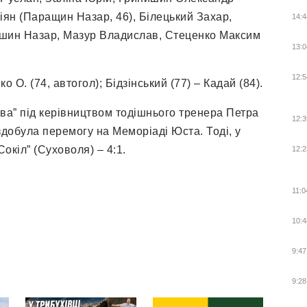
кіян (Паращин Назар, 46), Білецький Захар,
14:4
ишин Назар, Мазур Владислав, Стеценко Максим
13:0
12:5
 О. (74, автогол); Бідзінський (77) – Кадай (84).
ива” під керівництвом тодішнього тренера Петра
12:3
добула перемогу на Меморіаді Юста. Тоді, у
окіл” (Суховоля) – 4:1.
12:2
11:0
10:4
9:47
9:28