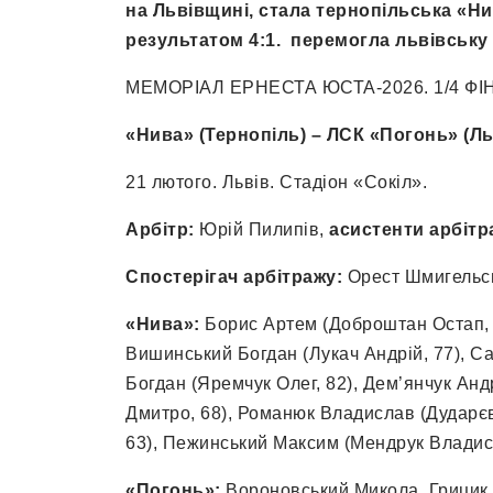
на Львівщині, стала тернопільська «Ни
результатом 4:1. перемогла львівську
МЕМОРІАЛ ЕРНЕСТА ЮСТА-2026. 1/4 ФІ
«Нива» (Тернопіль) – ЛСК «Погонь» (Льв
21 лютого. Львів. Стадіон «Сокіл».
Арбітр:
Юрій Пилипів,
асистенти арбітр
Спостерігач арбітражу:
Орест Шмигельс
«Нива»:
Борис Артем (Доброштан Остап, 6
Вишинський Богдан (Лукач Андрій, 77), Са
Богдан (Яремчук Олег, 82), Дем’янчук Ан
Дмитро, 68), Романюк Владислав (Дударєв
63), Пежинський Максим (Мендрук Владисл
«Погонь»:
Вороновський Микола, Грицик 