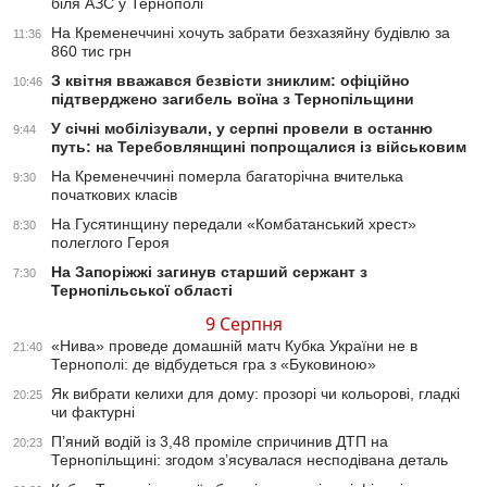
біля АЗС у Тернополі
На Кременеччині хочуть забрати безхазяйну будівлю за
11:36
860 тис грн
З квітня вважався безвісти зниклим: офіційно
10:46
підтверджено загибель воїна з Тернопільщини
У січні мобілізували, у серпні провели в останню
9:44
путь: на Теребовлянщині попрощалися із військовим
На Кременеччині померла багаторічна вчителька
9:30
початкових класів
На Гусятинщину передали «Комбатанський хрест»
8:30
полеглого Героя
На Запоріжжі загинув старший сержант з
7:30
Тернопільської області
9 Серпня
«Нива» проведе домашній матч Кубка України не в
21:40
Тернополі: де відбудеться гра з «Буковиною»
Як вибрати келихи для дому: прозорі чи кольорові, гладкі
20:25
чи фактурні
П’яний водій із 3,48 проміле спричинив ДТП на
20:23
Тернопільщині: згодом з’ясувалася несподівана деталь