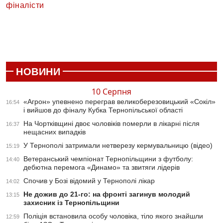
фіналісти
НОВИНИ
10 Серпня
«Агрон» упевнено переграв великоберезовицький «Сокіл»
16:54
і вийшов до фіналу Кубка Тернопільської області
На Чортківщині двоє чоловіків померли в лікарні після
16:37
нещасних випадків
У Тернополі затримали нетверезу кермувальницю (відео)
15:19
Ветеранський чемпіонат Тернопільщини з футболу:
14:40
дебютна перемога «Динамо» та звитяги лідерів
Спочив у Бозі відомий у Тернополі лікар
14:02
Не дожив до 21-го: на фронті загинув молодий
13:15
захисник із Тернопільщини
Поліція встановила особу чоловіка, тіло якого знайшли
12:59