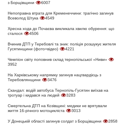
з Борщівщини
6007
Непоправна втрата для Кременеччини: трагічно загинув
Всеволод Штука
4549
Хресна хода до Почаєва викликала хвилю обурення: що
сталося
4506
Вчинив ДТП у Теребовлі та зник: поліція розшукує жителя
Гусятинщини (фото+відео)
4221
Чемпіон світу поповнив склад тернопільської «Ниви»
3952
На Харківському напрямку загинув нацгвардієць з
Теребовлянщини
3476
Скандал: водій автобуса Тернопіль-Гусятин виїхав на
тротуар і кидався на людей
3283
Смертельна ДТП на Козівщині: медики не врятували
життя 16-річного мотоцикліста
3013
У Донецькій області загинув солдат з Борщівщини
2858