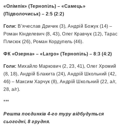
«Олімпік» (Тернопіль) – «Самець»
(Підволочиськ) – 2:5 (2:2)
Голи:
В’ячеслав Дричик (3), Андрій Божук (14) –
Роман Кінделевич (8, 43), Олег Кравчук (12), Тарас
Плисюк (26), Роман Кордупель (46).
ФК «Озерна» – «Largo» (Тернопіль) – 8:3 (4:2)
Голи:
Михайло Маркович (2, 23, 41), Олег Хромий
(8, 18), Андрій Блакита (24), Андрій Школьний (42,
46) – Максим Харчук (8), Андрій Школьний (22, а/г,
28, а/г).
***
Решта поєдинків 4-го туру відбудуться
сьогодні, 8 грудня.