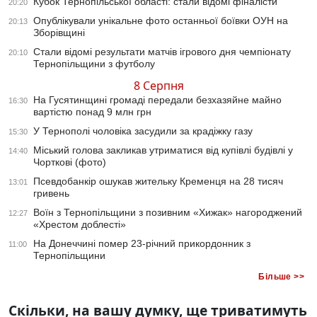
Кубок Тернопільської області: стали відомі фіналісти
20:20
Опублікували унікальне фото останньої боївки ОУН на
20:13
Зборівщині
Стали відомі результати матчів ігрового дня чемпіонату
20:10
Тернопільщини з футболу
8 Серпня
На Гусятинщині громаді передали безхазяйне майно
16:30
вартістю понад 9 млн грн
У Тернополі чоловіка засудили за крадіжку газу
15:30
Міський голова закликав утриматися від купівлі будівлі у
14:40
Чорткові (фото)
Псевдобанкір ошукав жительку Кременця на 28 тисяч
13:01
гривень
Воїн з Тернопільщини з позивним «Хижак» нагороджений
12:27
«Хрестом доблесті»
На Донеччині помер 23-річний прикордонник з
11:00
Тернопільщини
Більше >>
Скільки, на вашу думку, ще триватимуть