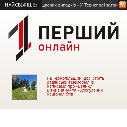
НАЙСВІЖІШЕ:
арні після нещасних випадків
• У Тернополі затримали нетве
На Тернопільщині досі стоїть
радянський меморіал із
написами про «Велику
Вітчизняну» та «буржуазних
націоналістів»