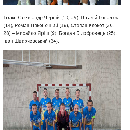
Голи:
Олександр Черній (10, а/г), Віталій Гоцалюк
(14), Роман Наконечний (19), Степан Клекот (26,
28) – Михайло Яріш (9), Богдан Білобровець (25),
Іван Шварчевський (34).