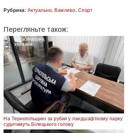
Рубрика:
Актуально
,
Важливо
,
Спорт
Перегляньте також:
На Тернопільщині за рубки у ландшафтному парку
судитимуть Білецького голову