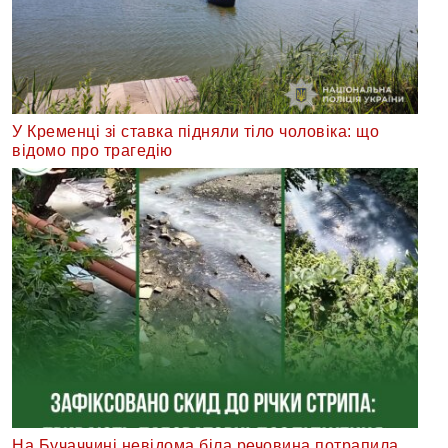
У Кременці зі ставка підняли тіло чоловіка: що
відомо про трагедію
На Бучаччині невідома біла речовина потрапила