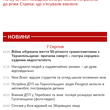
до річки Стрипа: що з’ясували екологи
НОВИНИ
7 Серпня
Війна обірвала життя 50-річного гранатометника з
19:20
Тернопільщини: причина смерті – гостра серцево-
судинна недостатність
Нагодувати людей у надзвичайних умовах – це дуже
17:15
відповідально
New Brain: відгуки студентів та огляд школи іноземних мов
17:11
Потрійна ДТП на Тернопільщині: водія Peugeot затисло в
17:07
автомобілі, постраждала дитина
Вчинив ДТП у Теребовлі та зник: поліція розшукує жителя
16:12
Гусятинщини (фото+відео)
Спочив у Бозі відомий на Зборівщині лікар
16:00