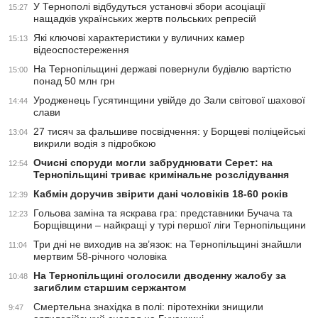
У Тернополі відбудуться установчі збори асоціації
15:27
нащадків українських жертв польських репресій
Які ключові характеристики у вуличних камер
15:13
відеоспостереження
На Тернопільщині державі повернули будівлю вартістю
15:00
понад 50 млн грн
Уродженець Гусятинщини увійде до Зали світової шахової
14:44
слави
27 тисяч за фальшиве посвідчення: у Борщеві поліцейські
13:04
викрили водія з підробкою
Очисні споруди могли забруднювати Серет: на
12:54
Тернопільщині триває кримінальне розслідування
Кабмін доручив звірити дані чоловіків 18-60 років
12:39
Гольова заміна та яскрава гра: представники Бучача та
12:23
Борщівщини – найкращі у турі першої ліги Тернопільщини
Три дні не виходив на зв’язок: на Тернопільщині знайшли
11:04
мертвим 58-річного чоловіка
На Тернопільщині оголосили дводенну жалобу за
10:48
загиблим старшим сержантом
Смертельна знахідка в полі: піротехніки знищили
9:47