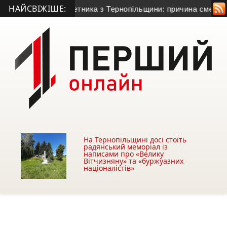
НАЙСВІЖІШЕ:
тометника з Тернопільщини: причина смерті – гостра серцево
На Тернопільщині досі стоїть
радянський меморіал із
написами про «Велику
Вітчизняну» та «буржуазних
націоналістів»