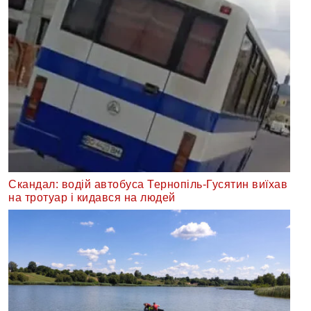
Скандал: водій автобуса Тернопіль-Гусятин виїхав
на тротуар і кидався на людей