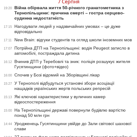
7 Серпня
Війна обірвала життя 50-річного гранатометника з
19:20
Тернопільщини: причина смерті – гостра серцево-
судинна недостатність
Нагодувати людей у надзвичайних умовах – це дуже
17:15
відповідально
New Brain: відгуки студентів та огляд школи іноземних мов
17:11
Потрійна ДТП на Тернопільщині: водія Peugeot затисло в
17:07
автомобілі, постраждала дитина
Вчинив ДТП у Теребовлі та зник: поліція розшукує жителя
16:12
Гусятинщини (фото+відео)
Спочив у Бозі відомий на Зборівщині лікар
16:00
У Тернополі відбудуться установчі збори асоціації
15:27
нащадків українських жертв польських репресій
Які ключові характеристики у вуличних камер
15:13
відеоспостереження
На Тернопільщині державі повернули будівлю вартістю
15:00
понад 50 млн грн
Уродженець Гусятинщини увійде до Зали світової шахової
14:44
слави