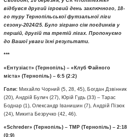
Сьогодні, 16 березня, у СК «Політехнік»
відбувся другий ігровий день заключного, 18-
го туру Тернопільської футзальної ліги
сезону-2024/25. Було зіграно сім поєдинків у
першій, другій та третій лігах. Пропонуємо
до Вашої уваги їхні результати.
***
«Ентузіаст» (Тернопіль) – «Клуб Файного
міста» (Тернопіль) – 6:5 (2:2)
Голи:
Михайло Чорний (5, 28, 45), Богдан Дзвінник
(20), Андрій Булич (27), Юрій Гудь (33) – Тарас
Боднар (1), Олександр Іванишин (7), Андрій Пізюк
(24), Микита Безручко (42, 46).
«Schreder» (Тернопіль) – ТМР (Тернопіль) – 2:18
(0:9)