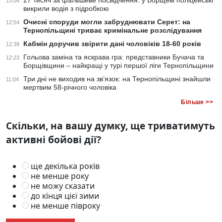
27 тисяч за фальшиве посвідчення: у Борщеві поліцейські
13:04
викрили водія з підробкою
Очисні споруди могли забруднювати Серет: на
12:54
Тернопільщині триває кримінальне розслідування
Кабмін доручив звірити дані чоловіків 18-60 років
12:39
Гольова заміна та яскрава гра: представники Бучача та
12:23
Борщівщини – найкращі у турі першої ліги Тернопільщини
Три дні не виходив на зв’язок: на Тернопільщині знайшли
11:04
мертвим 58-річного чоловіка
Більше >>
Скільки, на вашу думку, ще триватимуть
активні бойові дії?
ще декілька років
не менше року
не можу сказати
до кінця цієї зими
не менше півроку