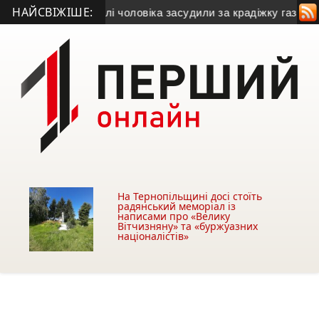
НАЙСВІЖІШЕ:
грн
• У Тернополі чоловіка засудили за крадіжку газу
• Міськ
На Тернопільщині досі стоїть
радянський меморіал із
написами про «Велику
Вітчизняну» та «буржуазних
націоналістів»