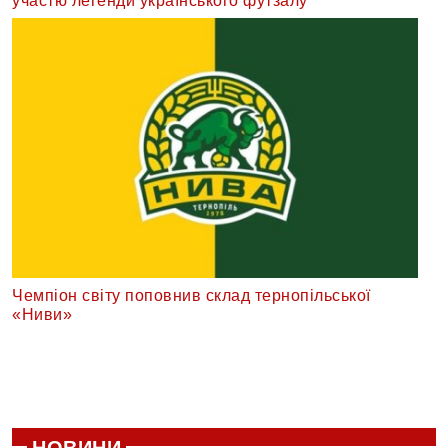
участю легенди українського футзалу
Чемпіон світу поповнив склад тернопільської
«Ниви»