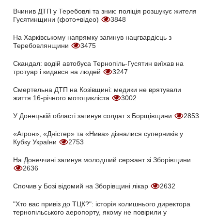
Вчинив ДТП у Теребовлі та зник: поліція розшукує жителя
Гусятинщини (фото+відео)
3848
На Харківському напрямку загинув нацгвардієць з
Теребовлянщини
3475
Скандал: водій автобуса Тернопіль-Гусятин виїхав на
тротуар і кидався на людей
3247
Смертельна ДТП на Козівщині: медики не врятували
життя 16-річного мотоцикліста
3002
У Донецькій області загинув солдат з Борщівщини
2853
«Агрон», «Дністер» та «Нива» дізналися суперників у
Кубку України
2753
На Донеччині загинув молодший сержант зі Зборівщини
2636
Спочив у Бозі відомий на Зборівщині лікар
2632
"Хто вас привіз до ТЦК?": історія колишнього директора
тернопільського аеропорту, якому не повірили у