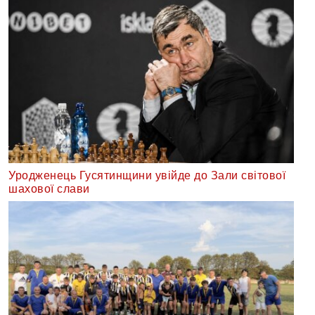
Уродженець Гусятинщини увійде до Зали світової
шахової слави