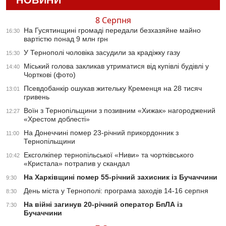
НОВИНИ
8 Серпня
На Гусятинщині громаді передали безхазяйне майно
16:30
вартістю понад 9 млн грн
У Тернополі чоловіка засудили за крадіжку газу
15:30
Міський голова закликав утриматися від купівлі будівлі у
14:40
Чорткові (фото)
Псевдобанкір ошукав жительку Кременця на 28 тисяч
13:01
гривень
Воїн з Тернопільщини з позивним «Хижак» нагороджений
12:27
«Хрестом доблесті»
На Донеччині помер 23-річний прикордонник з
11:00
Тернопільщини
Ексголкіпер тернопільської «Ниви» та чортківського
10:42
«Кристала» потрапив у скандал
На Харківщині помер 55-річний захисник із Бучаччини
9:30
День міста у Тернополі: програма заходів 14-16 серпня
8:30
На війні загинув 20-річний оператор БпЛА із
7:30
Бучаччини