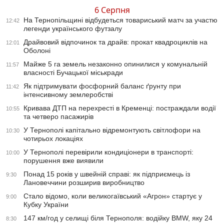
6 Серпня
На Тернопільщині відбудеться товариський матч за участю
12:42
легенди українського футзалу
Драйвовий відпочинок та драйв: прокат квадроциклів на
12:01
Оболоні
Майже 5 га земель незаконно опинилися у комунальній
11:57
власності Бучацької міськради
Як підтримувати фосфорний баланс ґрунту при
11:42
інтенсивному землеробстві
Кривава ДТП на перехресті в Кременці: постраждали водії
10:55
та четверо пасажирів
У Тернополі капітально відремонтують світлофори на
10:30
чотирьох локаціях
У Тернополі перевірили кондиціонери в транспорті:
10:00
порушення вже виявили
Понад 15 років у швейній справі: як підприємець із
9:30
Лановеччини розширив виробництво
Стало відомо, коли великогаївський «Агрон» стартує у
9:00
Кубку України
147 км/год у селищі біля Тернополя: водійку BMW, яку 24
8:30