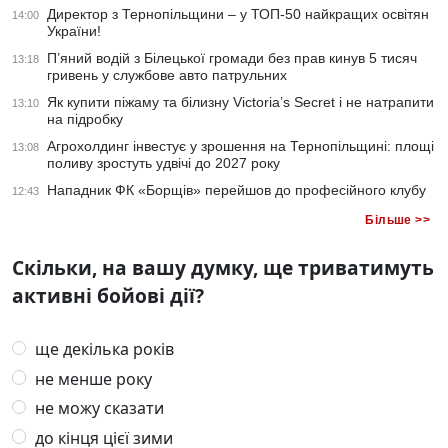
Директор з Тернопільщини – у ТОП-50 найкращих освітян
14:00
України!
П’яний водій з Білецької громади без прав кинув 5 тисяч
13:18
гривень у службове авто патрульних
Як купити піжаму та білизну Victoria’s Secret і не натрапити
13:10
на підробку
Агрохолдинг інвестує у зрошення на Тернопільщині: площі
13:08
поливу зростуть удвічі до 2027 року
Нападник ФК «Борщів» перейшов до професійного клубу
12:43
Більше >>
Скільки, на вашу думку, ще триватимуть
активні бойові дії?
ще декілька років
не менше року
не можу сказати
до кінця цієї зими