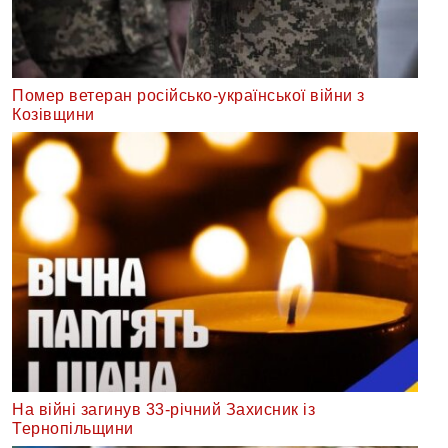
Помер ветеран російсько-української війни з
Козівщини
На війні загинув 33-річний Захисник із
Тернопільщини