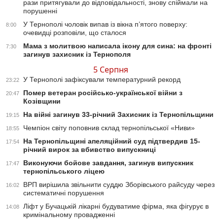
рази притягували до відповідальності, знову спіймали на
порушенні
У Тернополі чоловік випав із вікна п’ятого поверху:
8:00
очевидці розповіли, що сталося
Мама з молитвою написала ікону для сина: на фронті
7:30
загинув захисник із Тернополя
5 Серпня
У Тернополі зафіксували температурний рекорд
23:22
Помер ветеран російсько-української війни з
20:47
Козівщини
На війні загинув 33-річний Захисник із Тернопільщини
19:15
Чемпіон світу поповнив склад тернопільської «Ниви»
18:55
На Тернопільщині апеляційний суд підтвердив 15-
17:54
річний вирок за вбивство випускниці
Виконуючи бойове завдання, загинув випускник
17:47
тернопільського ліцею
ВРП вирішила звільнити суддю Зборівського райсуду через
16:02
систематичні порушення
Ліфт у Бучацькій лікарні будуватиме фірма, яка фігурує в
14:08
кримінальному провадженні