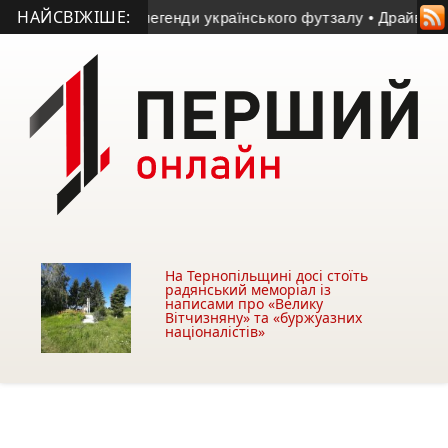
НАЙСВІЖІШЕ:
ч за участю легенди українського футзалу
• Драйвовий відп
На Тернопільщині досі стоїть
радянський меморіал із
написами про «Велику
Вітчизняну» та «буржуазних
націоналістів»