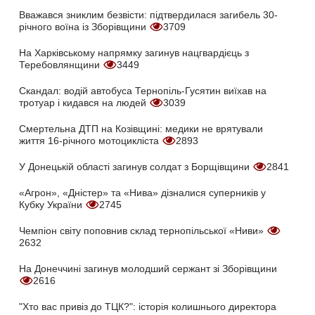
Вважався зниклим безвісти: підтвердилася загибель 30-
річного воїна із Зборівщини
3709
На Харківському напрямку загинув нацгвардієць з
Теребовлянщини
3449
Скандал: водій автобуса Тернопіль-Гусятин виїхав на
тротуар і кидався на людей
3039
Смертельна ДТП на Козівщині: медики не врятували
життя 16-річного мотоцикліста
2893
У Донецькій області загинув солдат з Борщівщини
2841
«Агрон», «Дністер» та «Нива» дізналися суперників у
Кубку України
2745
Чемпіон світу поповнив склад тернопільської «Ниви»
2632
На Донеччині загинув молодший сержант зі Зборівщини
2616
"Хто вас привіз до ТЦК?": історія колишнього директора