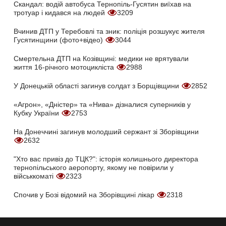
Скандал: водій автобуса Тернопіль-Гусятин виїхав на
тротуар і кидався на людей
3209
Вчинив ДТП у Теребовлі та зник: поліція розшукує жителя
Гусятинщини (фото+відео)
3044
Смертельна ДТП на Козівщині: медики не врятували
життя 16-річного мотоцикліста
2988
У Донецькій області загинув солдат з Борщівщини
2852
«Агрон», «Дністер» та «Нива» дізналися суперників у
Кубку України
2753
На Донеччині загинув молодший сержант зі Зборівщини
2632
"Хто вас привіз до ТЦК?": історія колишнього директора
тернопільського аеропорту, якому не повірили у
військкоматі
2323
Спочив у Бозі відомий на Зборівщині лікар
2318