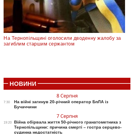
На Тернопільщині оголосили дводенну жалобу за
загиблим старшим сержантом
НОВИНИ
8 Серпня
На війні загинув 20-річний оператор БпЛА із
7:30
Бучаччини
7 Серпня
Війна обірвала життя 50-річного гранатометника з
19:20
Тернопільщини: причина смерті – гостра серцево-
судинна недостатність