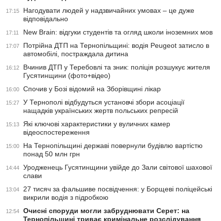
Нагодувати людей у надзвичайних умовах – це дуже
17:15
відповідально
New Brain: відгуки студентів та огляд школи іноземних мов
17:11
Потрійна ДТП на Тернопільщині: водія Peugeot затисло в
17:07
автомобілі, постраждала дитина
Вчинив ДТП у Теребовлі та зник: поліція розшукує жителя
16:12
Гусятинщини (фото+відео)
Спочив у Бозі відомий на Зборівщині лікар
16:00
У Тернополі відбудуться установчі збори асоціації
15:27
нащадків українських жертв польських репресій
Які ключові характеристики у вуличних камер
15:13
відеоспостереження
На Тернопільщині державі повернули будівлю вартістю
15:00
понад 50 млн грн
Уродженець Гусятинщини увійде до Зали світової шахової
14:44
слави
27 тисяч за фальшиве посвідчення: у Борщеві поліцейські
13:04
викрили водія з підробкою
Очисні споруди могли забруднювати Серет: на
12:54
Тернопільщині триває кримінальне розслідування