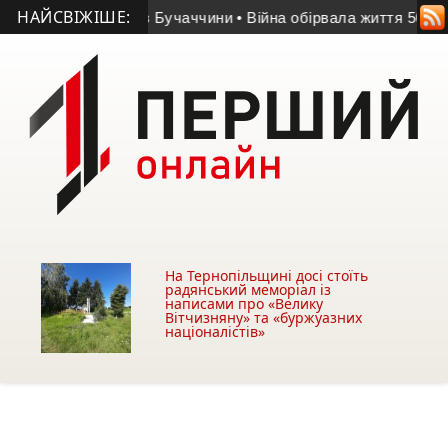
НАЙСВІЖІШЕ:
атор БпЛА із Бучаччини
• Війна обірвала життя 50-річного гр
На Тернопільщині досі стоїть
радянський меморіал із
написами про «Велику
Вітчизняну» та «буржуазних
націоналістів»