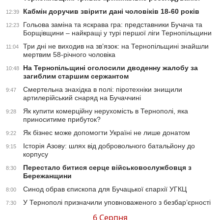
Кабмін доручив звірити дані чоловіків 18-60 років
12:39
Гольова заміна та яскрава гра: представники Бучача та
12:23
Борщівщини – найкращі у турі першої ліги Тернопільщини
Три дні не виходив на зв’язок: на Тернопільщині знайшли
11:04
мертвим 58-річного чоловіка
На Тернопільщині оголосили дводенну жалобу за
10:48
загиблим старшим сержантом
Смертельна знахідка в полі: піротехніки знищили
9:47
артилерійський снаряд на Бучаччині
Як купити комерційну нерухомість в Тернополі, яка
9:28
приноситиме прибуток?
Як бізнес може допомогти Україні не лише донатом
9:22
Історія Азову: шлях від добровольчого батальйону до
9:15
корпусу
Перестало битися серце військовослужбовця з
8:30
Бережанщини
Синод обрав єпископа для Бучацької єпархії УГКЦ
8:00
У Тернополі призначили уповноваженого з безбар’єрності
7:30
6 Серпня