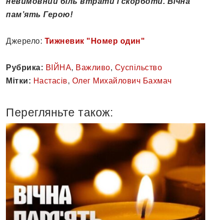
невимовний біль втрати і скорботи.
Вічна
пам’ять Герою!
Джерело:
Тижневик "Номер один"
Рубрика:
ВІЙНА
,
Важливо
,
Суспільство
Мітки:
Настасів
,
Олег Михайлович Бахмач
Перегляньте також: