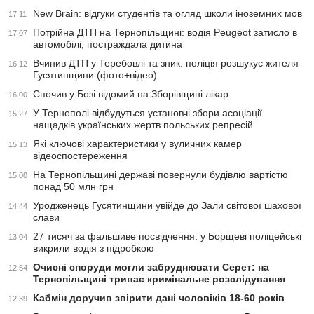
New Brain: відгуки студентів та огляд школи іноземних мов
17:11
Потрійна ДТП на Тернопільщині: водія Peugeot затисло в
17:07
автомобілі, постраждала дитина
Вчинив ДТП у Теребовлі та зник: поліція розшукує жителя
16:12
Гусятинщини (фото+відео)
Спочив у Бозі відомий на Зборівщині лікар
16:00
У Тернополі відбудуться установчі збори асоціації
15:27
нащадків українських жертв польських репресій
Які ключові характеристики у вуличних камер
15:13
відеоспостереження
На Тернопільщині державі повернули будівлю вартістю
15:00
понад 50 млн грн
Уродженець Гусятинщини увійде до Зали світової шахової
14:44
слави
27 тисяч за фальшиве посвідчення: у Борщеві поліцейські
13:04
викрили водія з підробкою
Очисні споруди могли забруднювати Серет: на
12:54
Тернопільщині триває кримінальне розслідування
Кабмін доручив звірити дані чоловіків 18-60 років
12:39