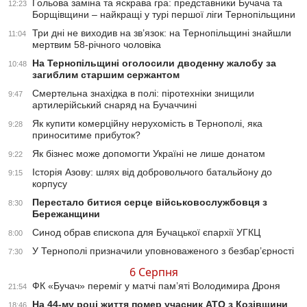
Гольова заміна та яскрава гра: представники Бучача та
12:23
Борщівщини – найкращі у турі першої ліги Тернопільщини
Три дні не виходив на зв’язок: на Тернопільщині знайшли
11:04
мертвим 58-річного чоловіка
На Тернопільщині оголосили дводенну жалобу за
10:48
загиблим старшим сержантом
Смертельна знахідка в полі: піротехніки знищили
9:47
артилерійський снаряд на Бучаччині
Як купити комерційну нерухомість в Тернополі, яка
9:28
приноситиме прибуток?
Як бізнес може допомогти Україні не лише донатом
9:22
Історія Азову: шлях від добровольчого батальйону до
9:15
корпусу
Перестало битися серце військовослужбовця з
8:30
Бережанщини
Синод обрав єпископа для Бучацької єпархії УГКЦ
8:00
У Тернополі призначили уповноваженого з безбар’єрності
7:30
6 Серпня
ФК «Бучач» переміг у матчі пам’яті Володимира Дроня
21:54
На 44-му році життя помер учасник АТО з Козівщини
18:46