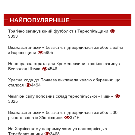
НАЙПОПУЛЯРНІШЕ
Трагічно загинув юний футболіст з Тернопільщини
9393
Вважався зниклим безвісти: підтвердилася загибель воїна
з Борщівщини
5905
Непоправна втрата для Кременеччини: трагічно загинув
Всеволод Штука
4546
Хресна хода до Почаєва викликала хвилю обурення: що
сталося
4494
Чемпіон світу поповнив склад тернопільської «Ниви»
3825
Вважався зниклим безвісти: підтвердилася загибель 30-
річного воїна із Зборівщини
3716
На Харківському напрямку загинув нацгвардієць з
Теребовлянщини
3468