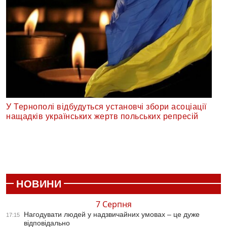
У Тернополі відбудуться установчі збори асоціації
нащадків українських жертв польських репресій
НОВИНИ
7 Серпня
Нагодувати людей у надзвичайних умовах – це дуже
17:15
відповідально