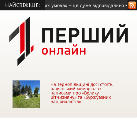
НАЙСВІЖІШЕ:
 у надзвичайних умовах – це дуже відповідально
• New Brain
На Тернопільщині досі стоїть
радянський меморіал із
написами про «Велику
Вітчизняну» та «буржуазних
націоналістів»