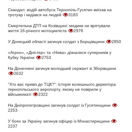
Скандал: водій автобуса Тернопіль-Гусятин виїхав на
тротуар і кидався на людей
3183
Смертельна ДТП на Козівщині: медики не врятували
життя 16-річного мотоцикліста
2978
У Донецькій області загинув солдат з Борщівщини
2850
«Агрон», «Дністер» та «Нива» дізналися суперників у
Кубку України
2753
На Донеччині загинув молодший сержант зі Зборівщини
2632
"Хто вас привіз до ТЦК?": історія колишнього директора
тернопільського аеропорту, якому не повірили у
військкоматі
2322
На Дніпропетровщині загинув солдат із Гусятинщини
2253
У боях за Україну загинув офіцер із Монастирищини
2237