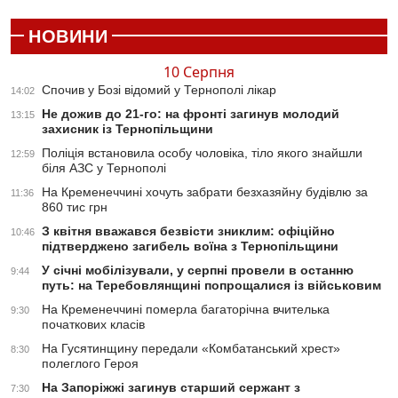
НОВИНИ
10 Серпня
Спочив у Бозі відомий у Тернополі лікар
14:02
Не дожив до 21-го: на фронті загинув молодий
13:15
захисник із Тернопільщини
Поліція встановила особу чоловіка, тіло якого знайшли
12:59
біля АЗС у Тернополі
На Кременеччині хочуть забрати безхазяйну будівлю за
11:36
860 тис грн
З квітня вважався безвісти зниклим: офіційно
10:46
підтверджено загибель воїна з Тернопільщини
У січні мобілізували, у серпні провели в останню
9:44
путь: на Теребовлянщині попрощалися із військовим
На Кременеччині померла багаторічна вчителька
9:30
початкових класів
На Гусятинщину передали «Комбатанський хрест»
8:30
полеглого Героя
На Запоріжжі загинув старший сержант з
7:30