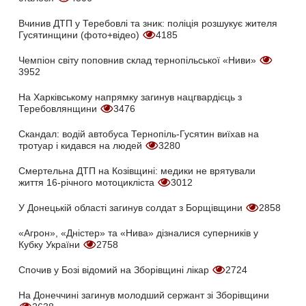
Вчинив ДТП у Теребовлі та зник: поліція розшукує жителя
Гусятинщини (фото+відео)
4185
Чемпіон світу поповнив склад тернопільської «Ниви»
3952
На Харківському напрямку загинув нацгвардієць з
Теребовлянщини
3476
Скандал: водій автобуса Тернопіль-Гусятин виїхав на
тротуар і кидався на людей
3280
Смертельна ДТП на Козівщині: медики не врятували
життя 16-річного мотоцикліста
3012
У Донецькій області загинув солдат з Борщівщини
2858
«Агрон», «Дністер» та «Нива» дізналися суперників у
Кубку України
2758
Спочив у Бозі відомий на Зборівщині лікар
2724
На Донеччині загинув молодший сержант зі Зборівщини