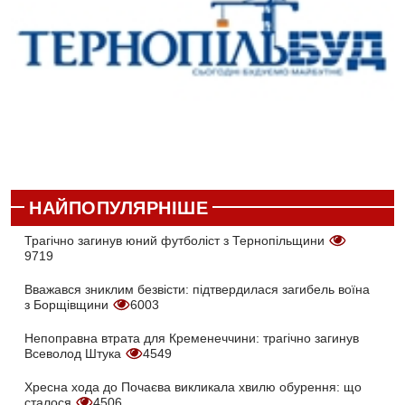
НАЙПОПУЛЯРНІШЕ
Трагічно загинув юний футболіст з Тернопільщини
9719
Вважався зниклим безвісти: підтвердилася загибель воїна
з Борщівщини
6003
Непоправна втрата для Кременеччини: трагічно загинув
Всеволод Штука
4549
Хресна хода до Почаєва викликала хвилю обурення: що
сталося
4506