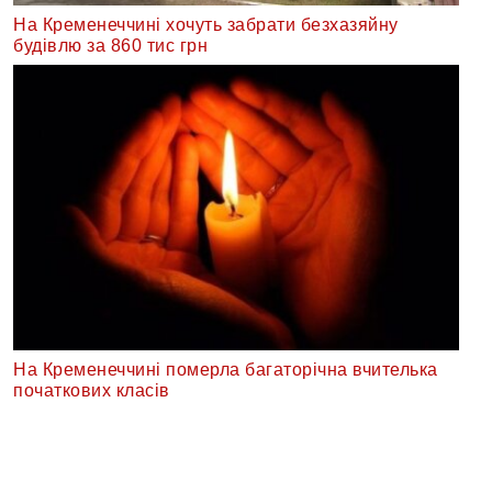
На Кременеччині хочуть забрати безхазяйну
будівлю за 860 тис грн
На Кременеччині померла багаторічна вчителька
початкових класів