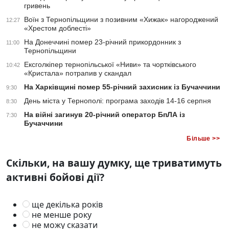
гривень
Воїн з Тернопільщини з позивним «Хижак» нагороджений
12:27
«Хрестом доблесті»
На Донеччині помер 23-річний прикордонник з
11:00
Тернопільщини
Ексголкіпер тернопільської «Ниви» та чортківського
10:42
«Кристала» потрапив у скандал
На Харківщині помер 55-річний захисник із Бучаччини
9:30
День міста у Тернополі: програма заходів 14-16 серпня
8:30
На війні загинув 20-річний оператор БпЛА із
7:30
Бучаччини
Більше >>
Скільки, на вашу думку, ще триватимуть
активні бойові дії?
ще декілька років
не менше року
не можу сказати