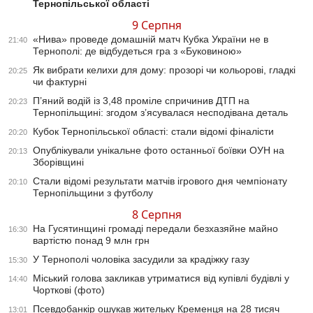
Тернопільської області
9 Серпня
«Нива» проведе домашній матч Кубка України не в
21:40
Тернополі: де відбудеться гра з «Буковиною»
Як вибрати келихи для дому: прозорі чи кольорові, гладкі
20:25
чи фактурні
П’яний водій із 3,48 проміле спричинив ДТП на
20:23
Тернопільщині: згодом з’ясувалася несподівана деталь
Кубок Тернопільської області: стали відомі фіналісти
20:20
Опублікували унікальне фото останньої боївки ОУН на
20:13
Зборівщині
Стали відомі результати матчів ігрового дня чемпіонату
20:10
Тернопільщини з футболу
8 Серпня
На Гусятинщині громаді передали безхазяйне майно
16:30
вартістю понад 9 млн грн
У Тернополі чоловіка засудили за крадіжку газу
15:30
Міський голова закликав утриматися від купівлі будівлі у
14:40
Чорткові (фото)
Псевдобанкір ошукав жительку Кременця на 28 тисяч
13:01