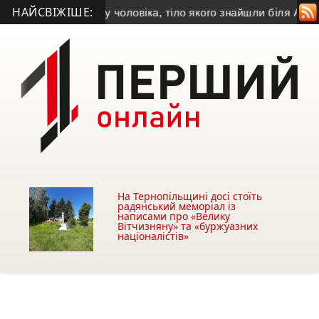
НАЙСВІЖІШЕ:
становила особу чоловіка, тіло якого знайшли біля АЗС у Те
На Тернопільщині досі стоїть
радянський меморіал із
написами про «Велику
Вітчизняну» та «буржуазних
націоналістів»